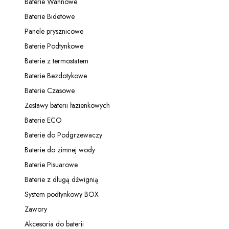
Baterie Wannowe
Kategoria - Baterie Wannowe
Baterie Bidetowe
Kategoria - Baterie Bidetowe
Panele prysznicowe
Kategoria - Panele prysznicowe
Baterie Podtynkowe
Kategoria - Baterie Podtynkowe
Baterie z termostatem
Kategoria - Baterie z termostatem
Baterie Bezdotykowe
Kategoria - Baterie Bezdotykowe
Baterie Czasowe
Kategoria - Baterie Czasowe
Zestawy baterii łazienkowych
Kategoria - Zestawy baterii łazienkowych
Baterie ECO
Kategoria - Baterie ECO
Baterie do Podgrzewaczy
Kategoria - Baterie do Podgrzewaczy
Baterie do zimnej wody
Kategoria - Baterie do zimnej wody
Baterie Pisuarowe
Kategoria - Baterie Pisuarowe
Baterie z długą dźwignią
Kategoria - Baterie z długą dźwignią
System podtynkowy BOX
Kategoria - System podtynkowy BOX
Zawory
Kategoria - Zawory
Akcesoria do baterii