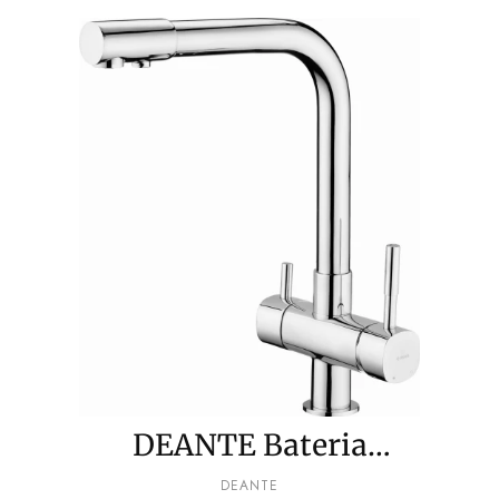
DEANTE Bateria
kuchenna z podłączeniem
PRODUCENT
DEANTE