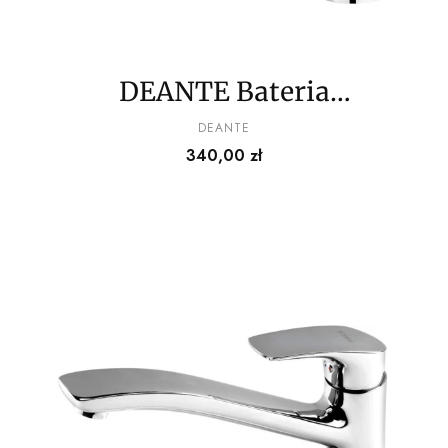
DEANTE Bateria
kuchenna z wyciąganą
PRODUCENT
DEANTE
Cena
340,00 zł
wylewką