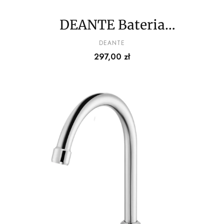
DEANTE Bateria
kuchenna - ECO-głowica
PRODUCENT
DEANTE
Cena
297,00 zł