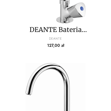
DEANTE Bateria
kuchenna do wody zimnej
PRODUCENT
DEANTE
Cena
127,00 zł
lub zmieszanej