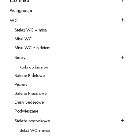
Łazienka
Kategoria - Łazienka
Pielęgnacja
Kategoria - Pielęgnacja
WC
Kategoria - WC
Stelaż WC + misa
Kategoria - Stelaż WC + misa
Miski WC
Kategoria - Miski WC
Miski WC z bidetem
Kategoria - Miski WC z bidetem
Bidety
Kategoria - Bidety
Korki do bidetów
Kategoria - Korki do bidetów
Baterie Bidetowe
Kategoria - Baterie Bidetowe
Pisuary
Kategoria - Pisuary
Baterie Pisuarowe
Kategoria - Baterie Pisuarowe
Deski Sedesowe
Kategoria - Deski Sedesowe
Podwieszane
Kategoria - Podwieszane
Stelaże podtynkowe
Kategoria - Stelaże podtynkowe
stelaż WC + misa
Kategoria - stelaż WC + misa