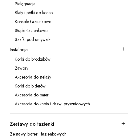
Pielęgnacja
Kategoria - Pielęgnacja
Blaty i półki do konsol
Kategoria - Blaty i półki do konsol
Konsole Łazienkowe
Kategoria - Konsole Łazienkowe
Słupki Łazienkowe
Kategoria - Słupki Łazienkowe
Szafki pod umywalki
Kategoria - Szafki pod umywalki
Instalacja
Kategoria - Instalacja
Korki do brodzików
Kategoria - Korki do brodzików
Zawory
Kategoria - Zawory
Akcesoria do stelaży
Kategoria - Akcesoria do stelaży
Korki do bidetów
Kategoria - Korki do bidetów
Akcesoria do baterii
Kategoria - Akcesoria do baterii
Akcesoria do kabin i drzwi prysznicowych
Kategoria - Akcesoria do kabin i drzwi prysznicowych
Zestawy do łazienki
Kategoria - Zestawy do łazienki
Zestawy baterii łazienkowych
Kategoria - Zestawy baterii łazienkowych