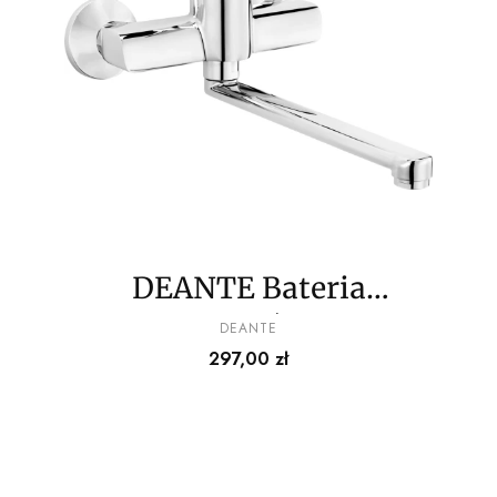
DEANTE Bateria
kuchenna ścienna
PRODUCENT
DEANTE
Cena
297,00 zł