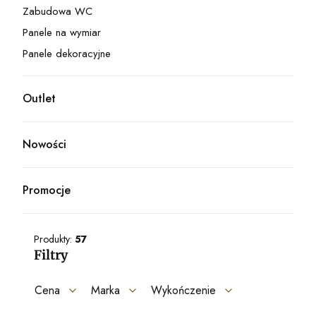
Zabudowa WC
Kategoria - Zabudowa WC
Panele na wymiar
Kategoria - Panele na wymiar
Panele dekoracyjne
Kategoria - Panele dekoracyjne
Outlet
Kategoria - Outlet
Nowości
Promocje
Produkty:
57
Filtry
Cena
Marka
Wykończenie