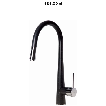
Cena
484,00 zł
do filtra wody