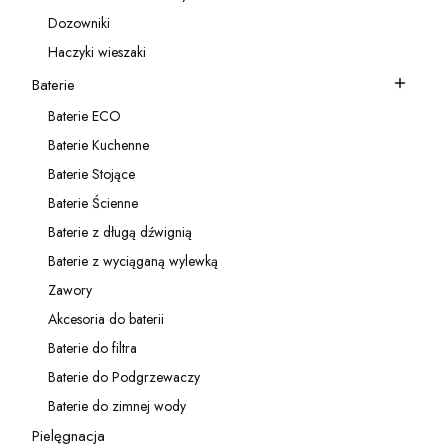
Kategoria - Akcesoria do zlewozmywaków
Dozowniki
Kategoria - Dozowniki
Haczyki wieszaki
Kategoria - Haczyki wieszaki
Baterie
Kategoria - Baterie
Baterie ECO
Kategoria - Baterie ECO
Baterie Kuchenne
Kategoria - Baterie Kuchenne
Baterie Stojące
Kategoria - Baterie Stojące
Baterie Ścienne
Kategoria - Baterie Ścienne
Baterie z długą dźwignią
Kategoria - Baterie z długą dźwignią
Baterie z wyciąganą wylewką
Kategoria - Baterie z wyciąganą wylewką
Zawory
Kategoria - Zawory
Akcesoria do baterii
Kategoria - Akcesoria do baterii
Baterie do filtra
Kategoria - Baterie do filtra
Baterie do Podgrzewaczy
Kategoria - Baterie do Podgrzewaczy
Baterie do zimnej wody
Kategoria - Baterie do zimnej wody
Pielęgnacja
Kategoria - Pielęgnacja