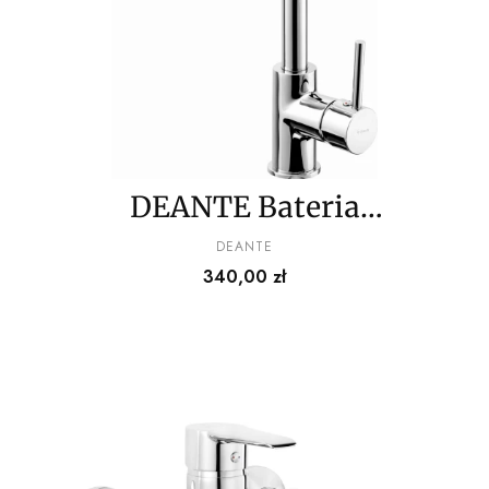
DEANTE Bateria
kuchenna
PRODUCENT
DEANTE
Cena
340,00 zł
niskociśnieniowa
trójdrożna - do
podgrzewacza