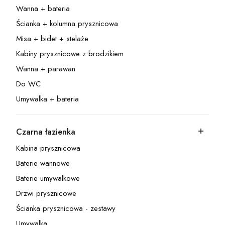
Wanna + bateria
Kategoria - Wanna + bateria
Ścianka + kolumna prysznicowa
Kategoria - Ścianka + kolumna prysznicowa
Misa + bidet + stelaże
Kategoria - Misa + bidet + stelaże
Kabiny prysznicowe z brodzikiem
Kategoria - Kabiny prysznicowe z brodzikiem
Wanna + parawan
Kategoria - Wanna + parawan
Do WC
Kategoria - Do WC
Umywalka + bateria
Kategoria - Umywalka + bateria
Czarna łazienka
Kategoria - Czarna łazienka
Kabina prysznicowa
Kategoria - Kabina prysznicowa
Baterie wannowe
Kategoria - Baterie wannowe
Baterie umywalkowe
Kategoria - Baterie umywalkowe
Drzwi prysznicowe
Kategoria - Drzwi prysznicowe
Ścianka prysznicowa - zestawy
Kategoria - Ścianka prysznicowa - zestawy
Umywalka