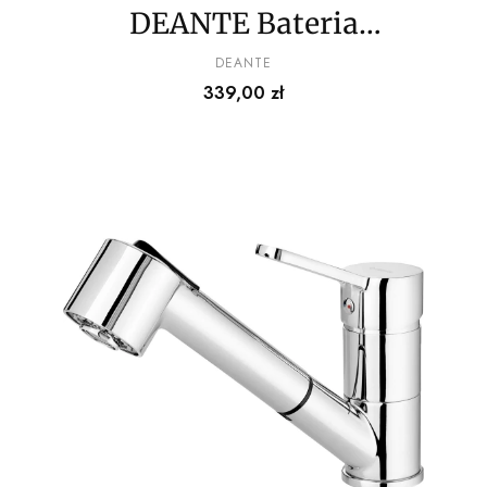
DEANTE Bateria
kuchenna z wyciąganą
PRODUCENT
DEANTE
Cena
339,00 zł
wylewką