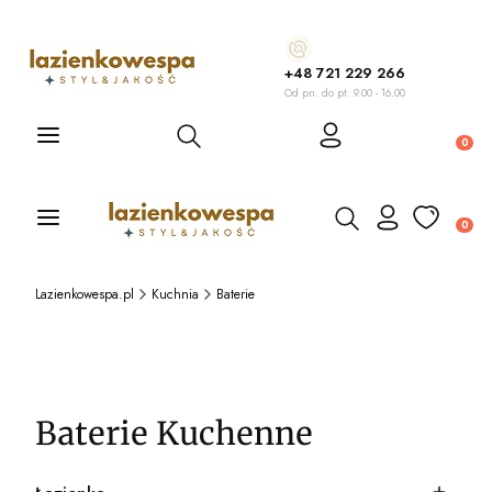
+48 721 229 266
Od pn. do pt. 9.00 - 16.00
Otwórz wyszukiwarkę
Produ
Otwórz wyszukiwarkę
Produ
Lazienkowespa.pl
Kuchnia
Baterie
Baterie Kuchenne