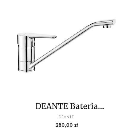
DEANTE Bateria
kuchenna
PRODUCENT
DEANTE
Cena
280,00 zł