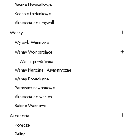
Baterie Umywalkowe
Kategoria - Baterie Umywalkowe
Konsole Łazienkowe
Kategoria - Konsole Łazienkowe
Akcesoria do umywalki
Kategoria - Akcesoria do umywalki
Wanny
Kategoria - Wanny
Wylewki Wannowe
Kategoria - Wylewki Wannowe
Wanny Wolnostojące
Kategoria - Wanny Wolnostojące
Wanna przyścienna
Kategoria - Wanna przyścienna
Wanny Narożne i Asymetryczne
Kategoria - Wanny Narożne i Asymetryczne
Wanny Prostokątne
Kategoria - Wanny Prostokątne
Parawany nawannowe
Kategoria - Parawany nawannowe
Akcesoria do wanien
Kategoria - Akcesoria do wanien
Baterie Wannowe
Kategoria - Baterie Wannowe
Akcesoria
Kategoria - Akcesoria
Poręcze
Kategoria - Poręcze
Relingi