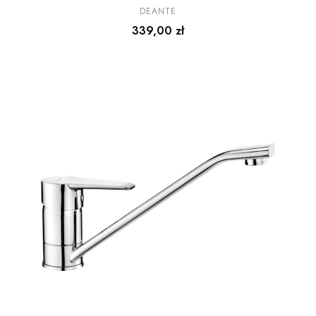
kuchenna - ECO-głowica
PRODUCENT
DEANTE
Cena
339,00 zł