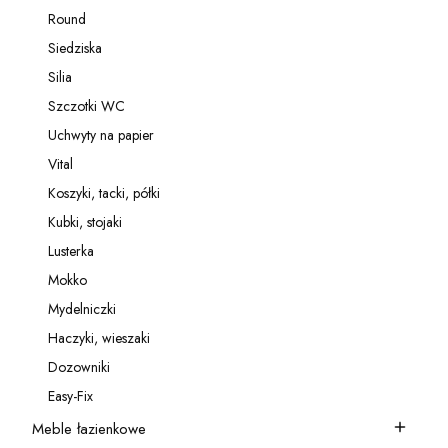
Kategoria - Relingi
Round
Kategoria - Round
Siedziska
Kategoria - Siedziska
Silia
Kategoria - Silia
Szczotki WC
Kategoria - Szczotki WC
Uchwyty na papier
Kategoria - Uchwyty na papier
Vital
Kategoria - Vital
Koszyki, tacki, półki
Kategoria - Koszyki, tacki, półki
Kubki, stojaki
Kategoria - Kubki, stojaki
Lusterka
Kategoria - Lusterka
Mokko
Kategoria - Mokko
Mydelniczki
Kategoria - Mydelniczki
Haczyki, wieszaki
Kategoria - Haczyki, wieszaki
Dozowniki
Kategoria - Dozowniki
Easy-Fix
Kategoria - Easy-Fix
Meble łazienkowe
Kategoria - Meble łazienkowe