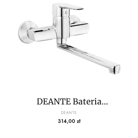
DEANTE Bateria
kuchenna ścienna - ECO-
PRODUCENT
DEANTE
Cena
314,00 zł
głowica