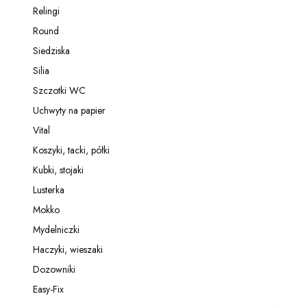
Relingi
Kategoria - Relingi
Round
Kategoria - Round
Siedziska
Kategoria - Siedziska
Silia
Kategoria - Silia
Szczotki WC
Kategoria - Szczotki WC
Uchwyty na papier
Kategoria - Uchwyty na papier
Vital
Kategoria - Vital
Koszyki, tacki, półki
Kategoria - Koszyki, tacki, półki
Kubki, stojaki
Kategoria - Kubki, stojaki
Lusterka
Kategoria - Lusterka
Mokko
Kategoria - Mokko
Mydelniczki
Kategoria - Mydelniczki
Haczyki, wieszaki
Kategoria - Haczyki, wieszaki
Dozowniki
Kategoria - Dozowniki
Easy-Fix
Kategoria - Easy-Fix