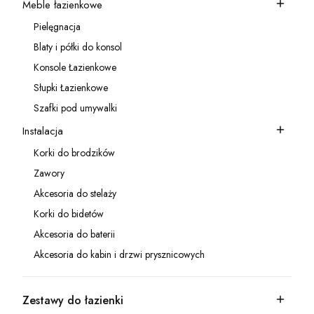
Meble łazienkowe
Kategoria - Meble łazienkowe
Pielęgnacja
Kategoria - Pielęgnacja
Blaty i półki do konsol
Kategoria - Blaty i półki do konsol
Konsole Łazienkowe
Kategoria - Konsole Łazienkowe
Słupki Łazienkowe
Kategoria - Słupki Łazienkowe
Szafki pod umywalki
Kategoria - Szafki pod umywalki
Instalacja
Kategoria - Instalacja
Korki do brodzików
Kategoria - Korki do brodzików
Zawory
Kategoria - Zawory
Akcesoria do stelaży
Kategoria - Akcesoria do stelaży
Korki do bidetów
Kategoria - Korki do bidetów
Akcesoria do baterii
Kategoria - Akcesoria do baterii
Akcesoria do kabin i drzwi prysznicowych
Kategoria - Akcesoria do kabin i drzwi prysznicowych
Zestawy do łazienki
Kategoria - Zestawy do łazienki