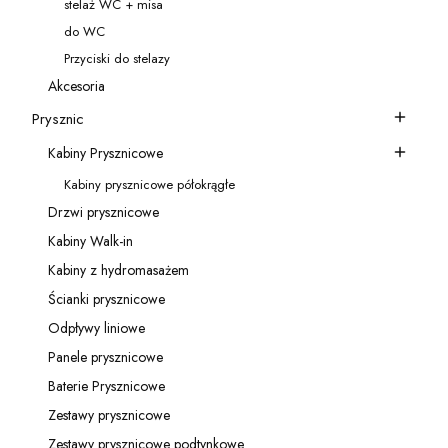
stelaż WC + misa
Kategoria - stelaż WC + misa
do WC
Kategoria - do WC
Przyciski do stelazy
Kategoria - Przyciski do stelazy
Akcesoria
Kategoria - Akcesoria
Prysznic
Kategoria - Prysznic
Kabiny Prysznicowe
Kategoria - Kabiny Prysznicowe
Kabiny prysznicowe półokrągłe
Kategoria - Kabiny prysznicowe półokrągłe
Drzwi prysznicowe
Kategoria - Drzwi prysznicowe
Kabiny Walk-in
Kategoria - Kabiny Walk-in
Kabiny z hydromasażem
Kategoria - Kabiny z hydromasażem
Ścianki prysznicowe
Kategoria - Ścianki prysznicowe
Odpływy liniowe
Kategoria - Odpływy liniowe
Panele prysznicowe
Kategoria - Panele prysznicowe
Baterie Prysznicowe
Kategoria - Baterie Prysznicowe
Zestawy prysznicowe
Kategoria - Zestawy prysznicowe
Zestawy prysznicowe podtynkowe