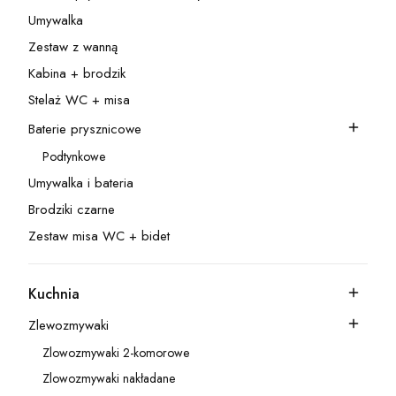
Kategoria - Ścianka prysznicowa - zestawy
Umywalka
Kategoria - Umywalka
Zestaw z wanną
Kategoria - Zestaw z wanną
Kabina + brodzik
Kategoria - Kabina + brodzik
Stelaż WC + misa
Kategoria - Stelaż WC + misa
Baterie prysznicowe
Kategoria - Baterie prysznicowe
Podtynkowe
Kategoria - Podtynkowe
Umywalka i bateria
Kategoria - Umywalka i bateria
Brodziki czarne
Kategoria - Brodziki czarne
Zestaw misa WC + bidet
Kategoria - Zestaw misa WC + bidet
Kuchnia
Kategoria - Kuchnia
Zlewozmywaki
Kategoria - Zlewozmywaki
Zlowozmywaki 2-komorowe
Kategoria - Zlowozmywaki 2-komorowe
Zlowozmywaki nakładane
Kategoria - Zlowozmywaki nakładane