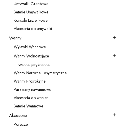
Umywalki Granitowe
Kategoria - Umywalki Granitowe
Baterie Umywalkowe
Kategoria - Baterie Umywalkowe
Konsole Łazienkowe
Kategoria - Konsole Łazienkowe
Akcesoria do umywalki
Kategoria - Akcesoria do umywalki
Wanny
Kategoria - Wanny
Wylewki Wannowe
Kategoria - Wylewki Wannowe
Wanny Wolnostojące
Kategoria - Wanny Wolnostojące
Wanna przyścienna
Kategoria - Wanna przyścienna
Wanny Narożne i Asymetryczne
Kategoria - Wanny Narożne i Asymetryczne
Wanny Prostokątne
Kategoria - Wanny Prostokątne
Parawany nawannowe
Kategoria - Parawany nawannowe
Akcesoria do wanien
Kategoria - Akcesoria do wanien
Baterie Wannowe
Kategoria - Baterie Wannowe
Akcesoria
Kategoria - Akcesoria
Poręcze
Kategoria - Poręcze