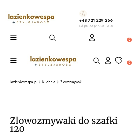
+48 721 229 266
Od pn. do pt. 9.00 - 16.00
Otwórz wyszukiwarkę
Produ
Otwórz wyszukiwarkę
Produ
Lazienkowespa.pl
Kuchnia
Zlewozmywaki
Zlowozmywaki do szafki
120