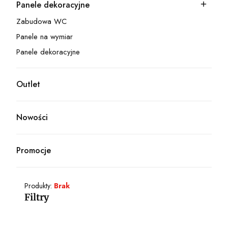
Panele dekoracyjne
Kategoria - Panele dekoracyjne
Zabudowa WC
Kategoria - Zabudowa WC
Panele na wymiar
Kategoria - Panele na wymiar
Panele dekoracyjne
Kategoria - Panele dekoracyjne
Outlet
Kategoria - Outlet
Nowości
Promocje
Produkty:
Brak
Filtry
Koniec filtrów