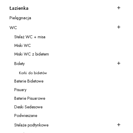
Łazienka
Kategoria - Łazienka
Pielęgnacja
Kategoria - Pielęgnacja
WC
Kategoria - WC
Stelaż WC + misa
Kategoria - Stelaż WC + misa
Miski WC
Kategoria - Miski WC
Miski WC z bidetem
Kategoria - Miski WC z bidetem
Bidety
Kategoria - Bidety
Korki do bidetów
Kategoria - Korki do bidetów
Baterie Bidetowe
Kategoria - Baterie Bidetowe
Pisuary
Kategoria - Pisuary
Baterie Pisuarowe
Kategoria - Baterie Pisuarowe
Deski Sedesowe
Kategoria - Deski Sedesowe
Podwieszane
Kategoria - Podwieszane
Stelaże podtynkowe
Kategoria - Stelaże podtynkowe