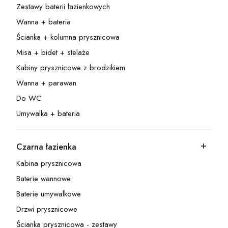
Zestawy baterii łazienkowych
Kategoria - Zestawy baterii łazienkowych
Wanna + bateria
Kategoria - Wanna + bateria
Ścianka + kolumna prysznicowa
Kategoria - Ścianka + kolumna prysznicowa
Misa + bidet + stelaże
Kategoria - Misa + bidet + stelaże
Kabiny prysznicowe z brodzikiem
Kategoria - Kabiny prysznicowe z brodzikiem
Wanna + parawan
Kategoria - Wanna + parawan
Do WC
Kategoria - Do WC
Umywalka + bateria
Kategoria - Umywalka + bateria
Czarna łazienka
Kategoria - Czarna łazienka
Kabina prysznicowa
Kategoria - Kabina prysznicowa
Baterie wannowe
Kategoria - Baterie wannowe
Baterie umywalkowe
Kategoria - Baterie umywalkowe
Drzwi prysznicowe
Kategoria - Drzwi prysznicowe
Ścianka prysznicowa - zestawy