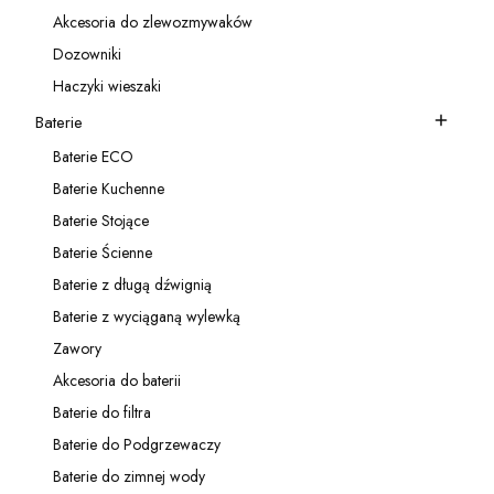
Kategoria - Akcesoria do baterii
Akcesoria do zlewozmywaków
Kategoria - Akcesoria do zlewozmywaków
Dozowniki
Kategoria - Dozowniki
Haczyki wieszaki
Kategoria - Haczyki wieszaki
Baterie
Kategoria - Baterie
Baterie ECO
Kategoria - Baterie ECO
Baterie Kuchenne
Kategoria - Baterie Kuchenne
Baterie Stojące
Kategoria - Baterie Stojące
Baterie Ścienne
Kategoria - Baterie Ścienne
Baterie z długą dźwignią
Kategoria - Baterie z długą dźwignią
Baterie z wyciąganą wylewką
Kategoria - Baterie z wyciąganą wylewką
Zawory
Kategoria - Zawory
Akcesoria do baterii
Kategoria - Akcesoria do baterii
Baterie do filtra
Kategoria - Baterie do filtra
Baterie do Podgrzewaczy
Kategoria - Baterie do Podgrzewaczy
Baterie do zimnej wody
Kategoria - Baterie do zimnej wody