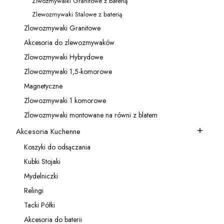
Zlwozmywalki Granitowe z baterią
Kategoria - Zlwozmywalki Granitowe z baterią
Zlewozmywaki Stalowe z baterią
Kategoria - Zlewozmywaki Stalowe z baterią
Zlowozmywaki Granitowe
Kategoria - Zlowozmywaki Granitowe
Akcesoria do zlewozmywaków
Kategoria - Akcesoria do zlewozmywaków
Zlowozmywaki Hybrydowe
Kategoria - Zlowozmywaki Hybrydowe
Zlowozmywaki 1,5-komorowe
Kategoria - Zlowozmywaki 1,5-komorowe
Magnetyczne
Kategoria - Magnetyczne
Zlowozmywaki 1 komorowe
Kategoria - Zlowozmywaki 1 komorowe
Zlowozmywaki montowane na równi z blatem
Kategoria - Zlowozmywaki montowane na równi z blatem
Akcesoria Kuchenne
Kategoria - Akcesoria Kuchenne
Koszyki do odsączania
Kategoria - Koszyki do odsączania
Kubki Stojaki
Kategoria - Kubki Stojaki
Mydelniczki
Kategoria - Mydelniczki
Relingi
Kategoria - Relingi
Tacki Półki
Kategoria - Tacki Półki
Akcesoria do baterii