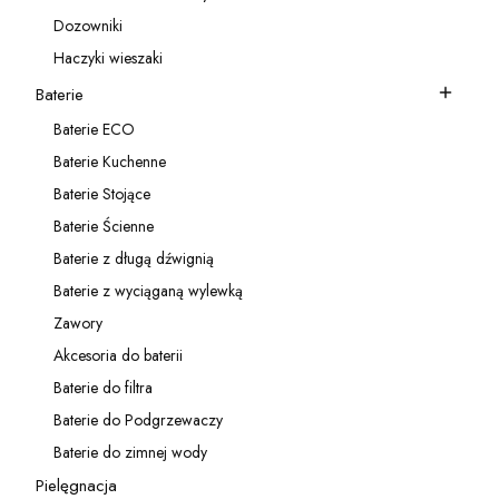
Kategoria - Akcesoria do zlewozmywaków
Dozowniki
Kategoria - Dozowniki
Haczyki wieszaki
Kategoria - Haczyki wieszaki
Baterie
Kategoria - Baterie
Baterie ECO
Kategoria - Baterie ECO
Baterie Kuchenne
Kategoria - Baterie Kuchenne
Baterie Stojące
Kategoria - Baterie Stojące
Baterie Ścienne
Kategoria - Baterie Ścienne
Baterie z długą dźwignią
Kategoria - Baterie z długą dźwignią
Baterie z wyciąganą wylewką
Kategoria - Baterie z wyciąganą wylewką
Zawory
Kategoria - Zawory
Akcesoria do baterii
Kategoria - Akcesoria do baterii
Baterie do filtra
Kategoria - Baterie do filtra
Baterie do Podgrzewaczy
Kategoria - Baterie do Podgrzewaczy
Baterie do zimnej wody
Kategoria - Baterie do zimnej wody
Pielęgnacja
Kategoria - Pielęgnacja