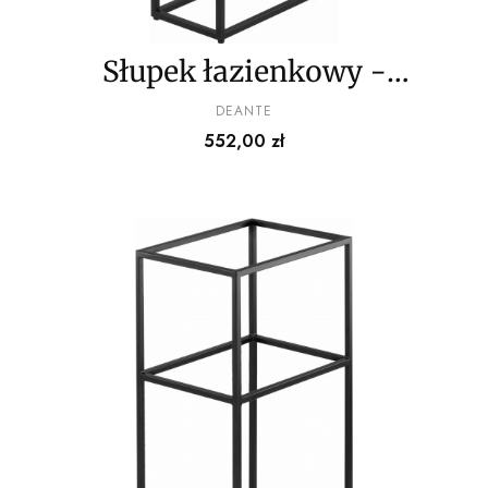
Słupek łazienkowy -
system modułowy
PRODUCENT
DEANTE
Cena
552,00 zł