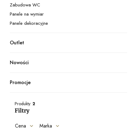
Zabudowa WC
Kategoria - Zabudowa WC
Panele na wymiar
Kategoria - Panele na wymiar
Panele dekoracyjne
Kategoria - Panele dekoracyjne
Outlet
Kategoria - Outlet
Nowości
Promocje
Produkty:
2
Filtry
Cena
Marka