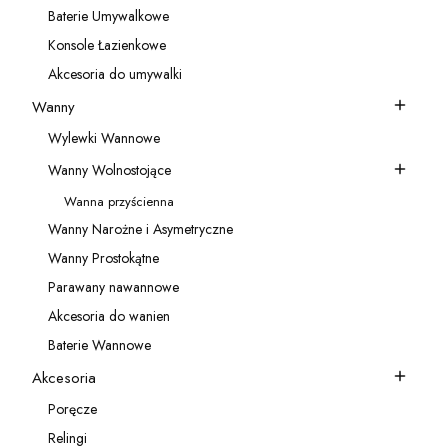
Baterie Umywalkowe
Kategoria - Baterie Umywalkowe
Konsole Łazienkowe
Kategoria - Konsole Łazienkowe
Akcesoria do umywalki
Kategoria - Akcesoria do umywalki
Wanny
Kategoria - Wanny
Wylewki Wannowe
Kategoria - Wylewki Wannowe
Wanny Wolnostojące
Kategoria - Wanny Wolnostojące
Wanna przyścienna
Kategoria - Wanna przyścienna
Wanny Narożne i Asymetryczne
Kategoria - Wanny Narożne i Asymetryczne
Wanny Prostokątne
Kategoria - Wanny Prostokątne
Parawany nawannowe
Kategoria - Parawany nawannowe
Akcesoria do wanien
Kategoria - Akcesoria do wanien
Baterie Wannowe
Kategoria - Baterie Wannowe
Akcesoria
Kategoria - Akcesoria
Poręcze
Kategoria - Poręcze
Relingi