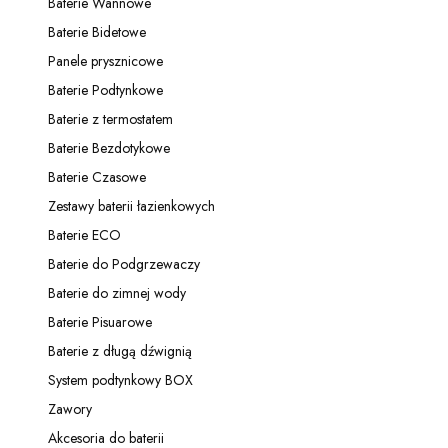
Baterie Wannowe
Kategoria - Baterie Wannowe
Baterie Bidetowe
Kategoria - Baterie Bidetowe
Panele prysznicowe
Kategoria - Panele prysznicowe
Baterie Podtynkowe
Kategoria - Baterie Podtynkowe
Baterie z termostatem
Kategoria - Baterie z termostatem
Baterie Bezdotykowe
Kategoria - Baterie Bezdotykowe
Baterie Czasowe
Kategoria - Baterie Czasowe
Zestawy baterii łazienkowych
Kategoria - Zestawy baterii łazienkowych
Baterie ECO
Kategoria - Baterie ECO
Baterie do Podgrzewaczy
Kategoria - Baterie do Podgrzewaczy
Baterie do zimnej wody
Kategoria - Baterie do zimnej wody
Baterie Pisuarowe
Kategoria - Baterie Pisuarowe
Baterie z długą dźwignią
Kategoria - Baterie z długą dźwignią
System podtynkowy BOX
Kategoria - System podtynkowy BOX
Zawory
Kategoria - Zawory
Akcesoria do baterii