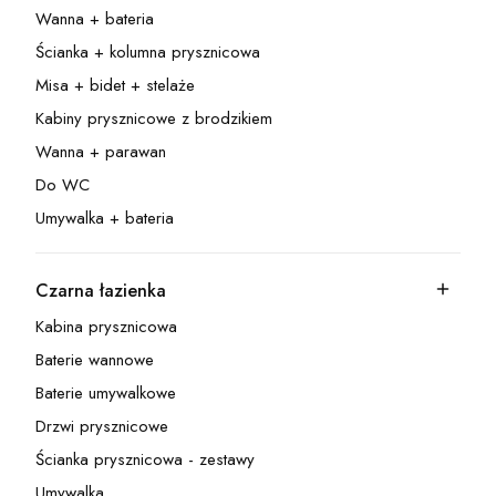
Wanna + bateria
Kategoria - Wanna + bateria
Ścianka + kolumna prysznicowa
Kategoria - Ścianka + kolumna prysznicowa
Misa + bidet + stelaże
Kategoria - Misa + bidet + stelaże
Kabiny prysznicowe z brodzikiem
Kategoria - Kabiny prysznicowe z brodzikiem
Wanna + parawan
Kategoria - Wanna + parawan
Do WC
Kategoria - Do WC
Umywalka + bateria
Kategoria - Umywalka + bateria
Czarna łazienka
Kategoria - Czarna łazienka
Kabina prysznicowa
Kategoria - Kabina prysznicowa
Baterie wannowe
Kategoria - Baterie wannowe
Baterie umywalkowe
Kategoria - Baterie umywalkowe
Drzwi prysznicowe
Kategoria - Drzwi prysznicowe
Ścianka prysznicowa - zestawy
Kategoria - Ścianka prysznicowa - zestawy
Umywalka