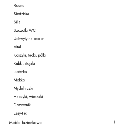
Kategoria - Relingi
Round
Kategoria - Round
Siedziska
Kategoria - Siedziska
Silia
Kategoria - Silia
Szczotki WC
Kategoria - Szczotki WC
Uchwyty na papier
Kategoria - Uchwyty na papier
Vital
Kategoria - Vital
Koszyki, tacki, półki
Kategoria - Koszyki, tacki, półki
Kubki, stojaki
Kategoria - Kubki, stojaki
Lusterka
Kategoria - Lusterka
Mokko
Kategoria - Mokko
Mydelniczki
Kategoria - Mydelniczki
Haczyki, wieszaki
Kategoria - Haczyki, wieszaki
Dozowniki
Kategoria - Dozowniki
Easy-Fix
Kategoria - Easy-Fix
Meble łazienkowe
Kategoria - Meble łazienkowe