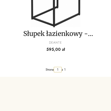
Słupek łazienkowy -
system modułowy
PRODUCENT
DEANTE
Cena
595,00 zł
Strona
z 1