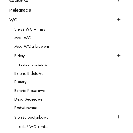
Łazienka
Kategoria - Łazienka
Pielęgnacja
Kategoria - Pielęgnacja
WC
Kategoria - WC
Stelaż WC + misa
Kategoria - Stelaż WC + misa
Miski WC
Kategoria - Miski WC
Miski WC z bidetem
Kategoria - Miski WC z bidetem
Bidety
Kategoria - Bidety
Korki do bidetów
Kategoria - Korki do bidetów
Baterie Bidetowe
Kategoria - Baterie Bidetowe
Pisuary
Kategoria - Pisuary
Baterie Pisuarowe
Kategoria - Baterie Pisuarowe
Deski Sedesowe
Kategoria - Deski Sedesowe
Podwieszane
Kategoria - Podwieszane
Stelaże podtynkowe
Kategoria - Stelaże podtynkowe
stelaż WC + misa
Kategoria - stelaż WC + misa