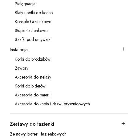
Pielęgnacja
Kategoria - Pielęgnacja
Blaty i półki do konsol
Kategoria - Blaty i półki do konsol
Konsole Łazienkowe
Kategoria - Konsole Łazienkowe
Słupki Łazienkowe
Kategoria - Słupki Łazienkowe
Szafki pod umywalki
Kategoria - Szafki pod umywalki
Instalacja
Kategoria - Instalacja
Korki do brodzików
Kategoria - Korki do brodzików
Zawory
Kategoria - Zawory
Akcesoria do stelaży
Kategoria - Akcesoria do stelaży
Korki do bidetów
Kategoria - Korki do bidetów
Akcesoria do baterii
Kategoria - Akcesoria do baterii
Akcesoria do kabin i drzwi prysznicowych
Kategoria - Akcesoria do kabin i drzwi prysznicowych
Zestawy do łazienki
Kategoria - Zestawy do łazienki
Zestawy baterii łazienkowych
Kategoria - Zestawy baterii łazienkowych