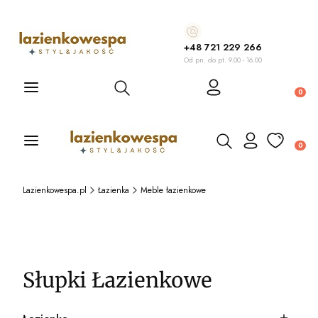
+48 721 229 266
Od pn. do pt. 9.00 - 16.00
Otwórz wyszukiwarkę
Produ
Otwórz wyszukiwarkę
Produ
Lazienkowespa.pl
Łazienka
Meble łazienkowe
Słupki Łazienkowe