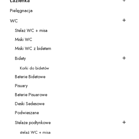
Łazienka
Kategoria - Łazienka
Pielęgnacja
Kategoria - Pielęgnacja
WC
Kategoria - WC
Stelaż WC + misa
Kategoria - Stelaż WC + misa
Miski WC
Kategoria - Miski WC
Miski WC z bidetem
Kategoria - Miski WC z bidetem
Bidety
Kategoria - Bidety
Korki do bidetów
Kategoria - Korki do bidetów
Baterie Bidetowe
Kategoria - Baterie Bidetowe
Pisuary
Kategoria - Pisuary
Baterie Pisuarowe
Kategoria - Baterie Pisuarowe
Deski Sedesowe
Kategoria - Deski Sedesowe
Podwieszane
Kategoria - Podwieszane
Stelaże podtynkowe
Kategoria - Stelaże podtynkowe
stelaż WC + misa
Kategoria - stelaż WC + misa