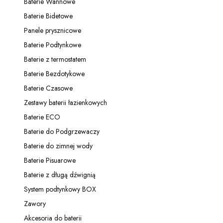
Baterie Wannowe
Kategoria - Baterie Wannowe
Baterie Bidetowe
Kategoria - Baterie Bidetowe
Panele prysznicowe
Kategoria - Panele prysznicowe
Baterie Podtynkowe
Kategoria - Baterie Podtynkowe
Baterie z termostatem
Kategoria - Baterie z termostatem
Baterie Bezdotykowe
Kategoria - Baterie Bezdotykowe
Baterie Czasowe
Kategoria - Baterie Czasowe
Zestawy baterii łazienkowych
Kategoria - Zestawy baterii łazienkowych
Baterie ECO
Kategoria - Baterie ECO
Baterie do Podgrzewaczy
Kategoria - Baterie do Podgrzewaczy
Baterie do zimnej wody
Kategoria - Baterie do zimnej wody
Baterie Pisuarowe
Kategoria - Baterie Pisuarowe
Baterie z długą dźwignią
Kategoria - Baterie z długą dźwignią
System podtynkowy BOX
Kategoria - System podtynkowy BOX
Zawory
Kategoria - Zawory
Akcesoria do baterii