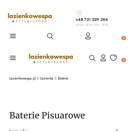
+48 721 229 266
Od pn. do pt. 9.00 - 16.00
Otwórz wyszukiwarkę
Produ
Otwórz wyszukiwarkę
Produ
Lazienkowespa.pl
Łazienka
Baterie
Baterie Pisuarowe