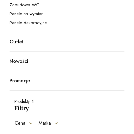
Zabudowa WC
Kategoria - Zabudowa WC
Panele na wymiar
Kategoria - Panele na wymiar
Panele dekoracyjne
Kategoria - Panele dekoracyjne
Outlet
Kategoria - Outlet
Nowości
Promocje
Produkty:
1
Filtry
Cena
Marka