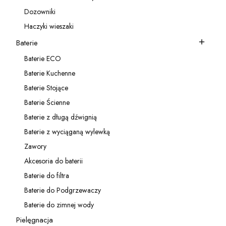
Kategoria - Akcesoria do zlewozmywaków
Dozowniki
Kategoria - Dozowniki
Haczyki wieszaki
Kategoria - Haczyki wieszaki
Baterie
Kategoria - Baterie
Baterie ECO
Kategoria - Baterie ECO
Baterie Kuchenne
Kategoria - Baterie Kuchenne
Baterie Stojące
Kategoria - Baterie Stojące
Baterie Ścienne
Kategoria - Baterie Ścienne
Baterie z długą dźwignią
Kategoria - Baterie z długą dźwignią
Baterie z wyciąganą wylewką
Kategoria - Baterie z wyciąganą wylewką
Zawory
Kategoria - Zawory
Akcesoria do baterii
Kategoria - Akcesoria do baterii
Baterie do filtra
Kategoria - Baterie do filtra
Baterie do Podgrzewaczy
Kategoria - Baterie do Podgrzewaczy
Baterie do zimnej wody
Kategoria - Baterie do zimnej wody
Pielęgnacja
Kategoria - Pielęgnacja