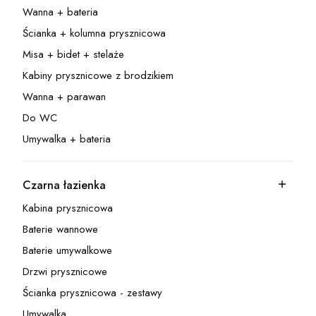
Wanna + bateria
Kategoria - Wanna + bateria
Ścianka + kolumna prysznicowa
Kategoria - Ścianka + kolumna prysznicowa
Misa + bidet + stelaże
Kategoria - Misa + bidet + stelaże
Kabiny prysznicowe z brodzikiem
Kategoria - Kabiny prysznicowe z brodzikiem
Wanna + parawan
Kategoria - Wanna + parawan
Do WC
Kategoria - Do WC
Umywalka + bateria
Kategoria - Umywalka + bateria
Czarna łazienka
Kategoria - Czarna łazienka
Kabina prysznicowa
Kategoria - Kabina prysznicowa
Baterie wannowe
Kategoria - Baterie wannowe
Baterie umywalkowe
Kategoria - Baterie umywalkowe
Drzwi prysznicowe
Kategoria - Drzwi prysznicowe
Ścianka prysznicowa - zestawy
Kategoria - Ścianka prysznicowa - zestawy
Umywalka