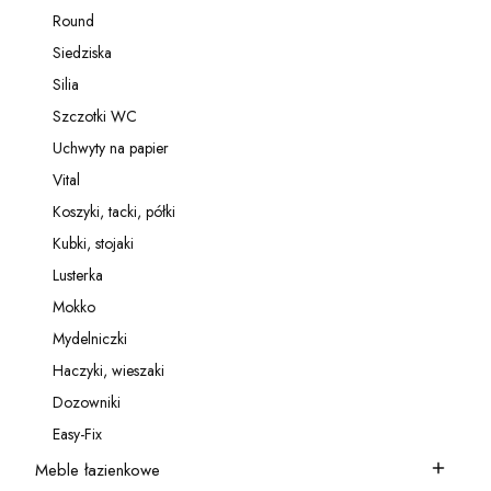
Kategoria - Relingi
Round
Kategoria - Round
Siedziska
Kategoria - Siedziska
Silia
Kategoria - Silia
Szczotki WC
Kategoria - Szczotki WC
Uchwyty na papier
Kategoria - Uchwyty na papier
Vital
Kategoria - Vital
Koszyki, tacki, półki
Kategoria - Koszyki, tacki, półki
Kubki, stojaki
Kategoria - Kubki, stojaki
Lusterka
Kategoria - Lusterka
Mokko
Kategoria - Mokko
Mydelniczki
Kategoria - Mydelniczki
Haczyki, wieszaki
Kategoria - Haczyki, wieszaki
Dozowniki
Kategoria - Dozowniki
Easy-Fix
Kategoria - Easy-Fix
Meble łazienkowe
Kategoria - Meble łazienkowe