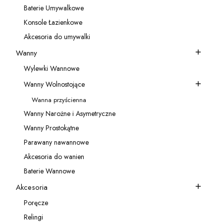
Baterie Umywalkowe
Kategoria - Baterie Umywalkowe
Konsole Łazienkowe
Kategoria - Konsole Łazienkowe
Akcesoria do umywalki
Kategoria - Akcesoria do umywalki
Wanny
Kategoria - Wanny
Wylewki Wannowe
Kategoria - Wylewki Wannowe
Wanny Wolnostojące
Kategoria - Wanny Wolnostojące
Wanna przyścienna
Kategoria - Wanna przyścienna
Wanny Narożne i Asymetryczne
Kategoria - Wanny Narożne i Asymetryczne
Wanny Prostokątne
Kategoria - Wanny Prostokątne
Parawany nawannowe
Kategoria - Parawany nawannowe
Akcesoria do wanien
Kategoria - Akcesoria do wanien
Baterie Wannowe
Kategoria - Baterie Wannowe
Akcesoria
Kategoria - Akcesoria
Poręcze
Kategoria - Poręcze
Relingi