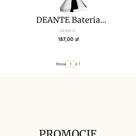
DEANTE Bateria
pisuarowa czasowa
PRODUCENT
DEANTE
Cena
187,00 zł
Strona
z 1
PROMOCJE