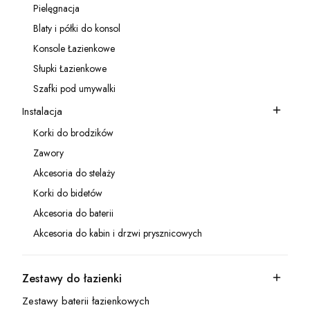
Pielęgnacja
Kategoria - Pielęgnacja
Blaty i półki do konsol
Kategoria - Blaty i półki do konsol
Konsole Łazienkowe
Kategoria - Konsole Łazienkowe
Słupki Łazienkowe
Kategoria - Słupki Łazienkowe
Szafki pod umywalki
Kategoria - Szafki pod umywalki
Instalacja
Kategoria - Instalacja
Korki do brodzików
Kategoria - Korki do brodzików
Zawory
Kategoria - Zawory
Akcesoria do stelaży
Kategoria - Akcesoria do stelaży
Korki do bidetów
Kategoria - Korki do bidetów
Akcesoria do baterii
Kategoria - Akcesoria do baterii
Akcesoria do kabin i drzwi prysznicowych
Kategoria - Akcesoria do kabin i drzwi prysznicowych
Zestawy do łazienki
Kategoria - Zestawy do łazienki
Zestawy baterii łazienkowych
Kategoria - Zestawy baterii łazienkowych