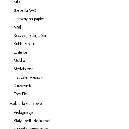
Silia
Kategoria - Silia
Szczotki WC
Kategoria - Szczotki WC
Uchwyty na papier
Kategoria - Uchwyty na papier
Vital
Kategoria - Vital
Koszyki, tacki, półki
Kategoria - Koszyki, tacki, półki
Kubki, stojaki
Kategoria - Kubki, stojaki
Lusterka
Kategoria - Lusterka
Mokko
Kategoria - Mokko
Mydelniczki
Kategoria - Mydelniczki
Haczyki, wieszaki
Kategoria - Haczyki, wieszaki
Dozowniki
Kategoria - Dozowniki
Easy-Fix
Kategoria - Easy-Fix
Meble łazienkowe
Kategoria - Meble łazienkowe
Pielęgnacja
Kategoria - Pielęgnacja
Blaty i półki do konsol
Kategoria - Blaty i półki do konsol