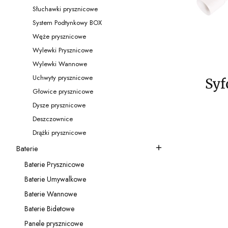
Kategoria - Przyłącza kątowe
Słuchawki prysznicowe
Kategoria - Słuchawki prysznicowe
System Podtynkowy BOX
Kategoria - System Podtynkowy BOX
Węże prysznicowe
Kategoria - Węże prysznicowe
Wylewki Prysznicowe
Kategoria - Wylewki Prysznicowe
Wylewki Wannowe
Kategoria - Wylewki Wannowe
Uchwyty prysznicowe
Syf
Kategoria - Uchwyty prysznicowe
Głowice prysznicowe
Kategoria - Głowice prysznicowe
czy
Dysze prysznicowe
Kategoria - Dysze prysznicowe
Deszczownice
Kategoria - Deszczownice
Drążki prysznicowe
Kategoria - Drążki prysznicowe
Baterie
Kategoria - Baterie
Baterie Prysznicowe
Kategoria - Baterie Prysznicowe
Baterie Umywalkowe
Kategoria - Baterie Umywalkowe
Baterie Wannowe
Kategoria - Baterie Wannowe
Baterie Bidetowe
Kategoria - Baterie Bidetowe
Panele prysznicowe