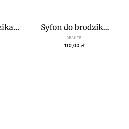
zika -
Syfon do brodzika
czyszczony od góry
PRODUCENT
DEANTE
Cena
110,00 zł