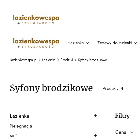
Łazienka
Zestawy do łazienki
Lazienkowespa.pl
Łazienka
Brodziki
Syfony brodzikowe
Syfony brodzikowe
Produkty:
4
Filtry
Łazienka
Kategoria - Łazienka
Pielęgnacja
Kategoria - Pielęgnacja
Cena
WC