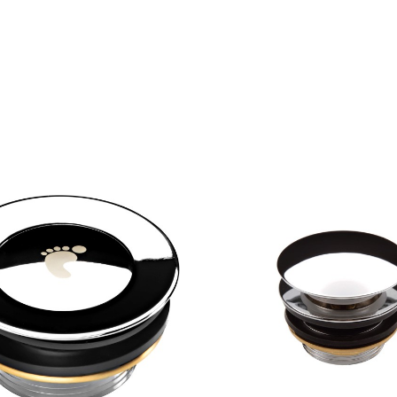
rów
produktów