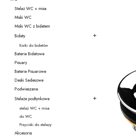
Kategoria - WC
Stelaż WC + misa
Koniec filt
Kategoria - Stelaż WC + misa
Lista 
Miski WC
Kategoria - Miski WC
Miski WC z bidetem
Kategoria - Miski WC z bidetem
Bidety
Kategoria - Bidety
Korki do bidetów
Kategoria - Korki do bidetów
Baterie Bidetowe
Kategoria - Baterie Bidetowe
Pisuary
Kategoria - Pisuary
Baterie Pisuarowe
Kategoria - Baterie Pisuarowe
Deski Sedesowe
Kategoria - Deski Sedesowe
Podwieszane
Kategoria - Podwieszane
Stelaże podtynkowe
Kategoria - Stelaże podtynkowe
stelaż WC + misa
Kategoria - stelaż WC + misa
do WC
Kategoria - do WC
Przyciski do stelazy
Kategoria - Przyciski do stelazy
Akcesoria