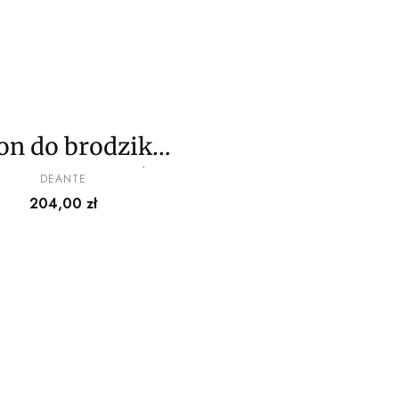
on do brodzika
szczony od góry
PRODUCENT
DEANTE
Cena
204,00 zł