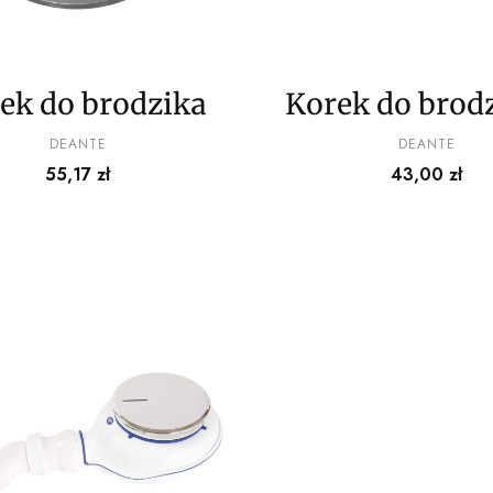
ek do brodzika
Korek do brod
duży
PRODUCENT
PRODUCENT
DEANTE
DEANTE
Cena
Cena
55,17 zł
43,00 zł