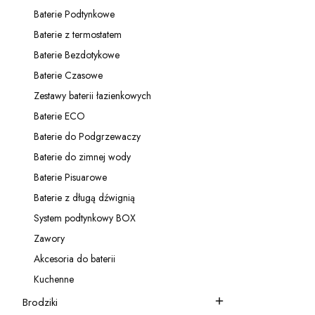
Kategoria - Panele prysznicowe
Baterie Podtynkowe
Kategoria - Baterie Podtynkowe
Baterie z termostatem
Kategoria - Baterie z termostatem
Baterie Bezdotykowe
Kategoria - Baterie Bezdotykowe
Baterie Czasowe
Kategoria - Baterie Czasowe
Zestawy baterii łazienkowych
Kategoria - Zestawy baterii łazienkowych
Baterie ECO
Kategoria - Baterie ECO
Baterie do Podgrzewaczy
Kategoria - Baterie do Podgrzewaczy
Baterie do zimnej wody
Kategoria - Baterie do zimnej wody
Baterie Pisuarowe
Kategoria - Baterie Pisuarowe
Baterie z długą dźwignią
Kategoria - Baterie z długą dźwignią
System podtynkowy BOX
Kategoria - System podtynkowy BOX
Zawory
Kategoria - Zawory
Akcesoria do baterii
Kategoria - Akcesoria do baterii
Kuchenne
Kategoria - Kuchenne
Brodziki
Kategoria - Brodziki