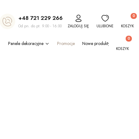
Produkt
+48 721 229 266
Od pn. do pt. 9.00 - 16.00
ZALOGUJ SIĘ
ULUBIONE
KOSZYK
Produkty w
Panele dekoracyjne
Promocje
Nowe produkty
Blog
Out
KOSZYK