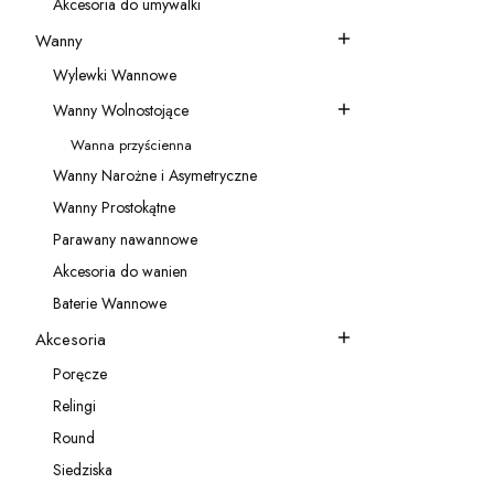
Akcesoria do umywalki
Kategoria - Akcesoria do umywalki
Wanny
Kategoria - Wanny
Wylewki Wannowe
Kategoria - Wylewki Wannowe
Wanny Wolnostojące
Kategoria - Wanny Wolnostojące
Wanna przyścienna
Kategoria - Wanna przyścienna
Wanny Narożne i Asymetryczne
Kategoria - Wanny Narożne i Asymetryczne
Wanny Prostokątne
Kategoria - Wanny Prostokątne
Parawany nawannowe
Kategoria - Parawany nawannowe
Akcesoria do wanien
Kategoria - Akcesoria do wanien
Baterie Wannowe
Kategoria - Baterie Wannowe
Akcesoria
Kategoria - Akcesoria
Poręcze
Kategoria - Poręcze
Relingi
Kategoria - Relingi
Round
Kategoria - Round
Siedziska
Kategoria - Siedziska