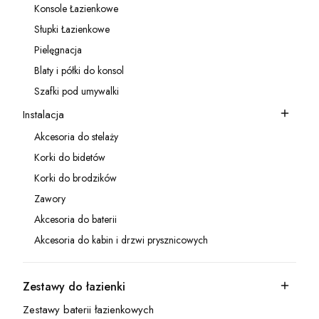
Konsole Łazienkowe
Kategoria - Konsole Łazienkowe
Słupki Łazienkowe
Kategoria - Słupki Łazienkowe
Pielęgnacja
Kategoria - Pielęgnacja
Blaty i półki do konsol
Kategoria - Blaty i półki do konsol
Szafki pod umywalki
Kategoria - Szafki pod umywalki
Instalacja
Kategoria - Instalacja
Akcesoria do stelaży
Kategoria - Akcesoria do stelaży
Korki do bidetów
Kategoria - Korki do bidetów
Korki do brodzików
Kategoria - Korki do brodzików
Zawory
Kategoria - Zawory
Akcesoria do baterii
Kategoria - Akcesoria do baterii
Akcesoria do kabin i drzwi prysznicowych
Kategoria - Akcesoria do kabin i drzwi prysznicowych
Zestawy do łazienki
Kategoria - Zestawy do łazienki
Zestawy baterii łazienkowych
Kategoria - Zestawy baterii łazienkowych