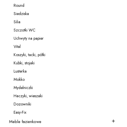
Kategoria - Relingi
Round
Kategoria - Round
Siedziska
Kategoria - Siedziska
Silia
Kategoria - Silia
Szczotki WC
Kategoria - Szczotki WC
Uchwyty na papier
Kategoria - Uchwyty na papier
Vital
Kategoria - Vital
Koszyki, tacki, półki
Kategoria - Koszyki, tacki, półki
Kubki, stojaki
Kategoria - Kubki, stojaki
Lusterka
Kategoria - Lusterka
Mokko
Kategoria - Mokko
Mydelniczki
Kategoria - Mydelniczki
Haczyki, wieszaki
Kategoria - Haczyki, wieszaki
Dozowniki
Kategoria - Dozowniki
Easy-Fix
Kategoria - Easy-Fix
Meble łazienkowe
Kategoria - Meble łazienkowe