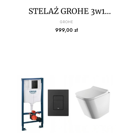
STELAŻ GROHE 3w1
CZARNY MAT PRZYCISK
PRODUCENT
GROHE
Cena
999,00 zł