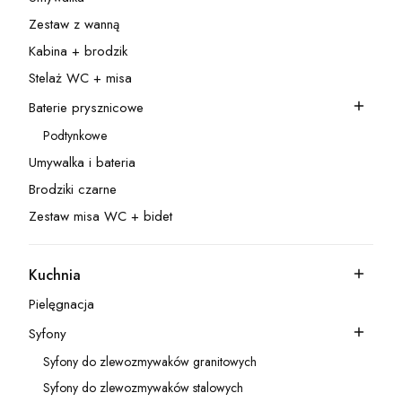
Kategoria - Umywalka
Zestaw z wanną
Kategoria - Zestaw z wanną
Kabina + brodzik
Kategoria - Kabina + brodzik
Stelaż WC + misa
Kategoria - Stelaż WC + misa
Baterie prysznicowe
Kategoria - Baterie prysznicowe
Podtynkowe
Kategoria - Podtynkowe
Umywalka i bateria
Kategoria - Umywalka i bateria
Brodziki czarne
Kategoria - Brodziki czarne
Zestaw misa WC + bidet
Kategoria - Zestaw misa WC + bidet
Kuchnia
Kategoria - Kuchnia
Pielęgnacja
Kategoria - Pielęgnacja
Syfony
Kategoria - Syfony
Syfony do zlewozmywaków granitowych
Kategoria - Syfony do zlewozmywaków granitowych
Syfony do zlewozmywaków stalowych
Kategoria - Syfony do zlewozmywaków stalowych