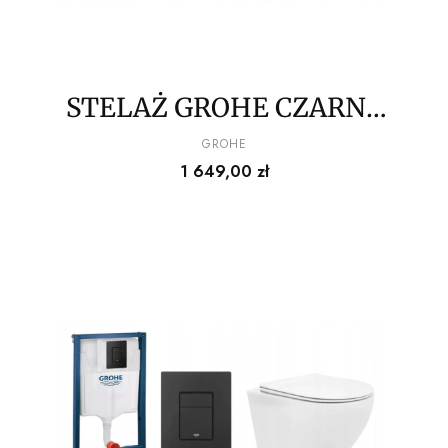
STELAŻ GROHE CZARNY
PRZYCISK + MISA
PRODUCENT
GROHE
Cena
1 649,00 zł
OMNIRES Z DESKĄ