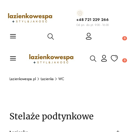
+48 721 229 266
Od pn. do pt. 9.00 - 16.00
Otwórz wyszukiwarkę
Produ
Otwórz wyszukiwarkę
Produ
Lazienkowespa.pl
Łazienka
WC
Stelaże podtynkowe