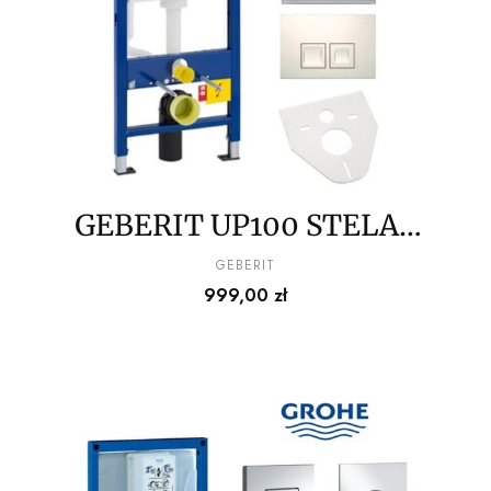
GEBERIT UP100 STELAŻ
PODTYNKOWY + MATA +
PRODUCENT
GEBERIT
Cena
999,00 zł
PRZYCISK