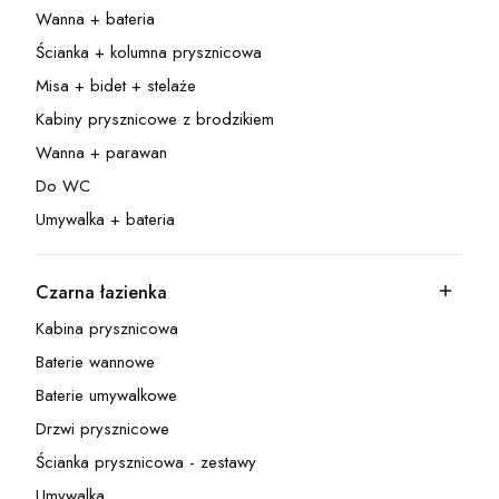
Wanna + bateria
Kategoria - Wanna + bateria
Ścianka + kolumna prysznicowa
Kategoria - Ścianka + kolumna prysznicowa
Misa + bidet + stelaże
Kategoria - Misa + bidet + stelaże
Kabiny prysznicowe z brodzikiem
Kategoria - Kabiny prysznicowe z brodzikiem
Wanna + parawan
Kategoria - Wanna + parawan
Do WC
Kategoria - Do WC
Umywalka + bateria
Kategoria - Umywalka + bateria
Czarna łazienka
Kategoria - Czarna łazienka
Kabina prysznicowa
Kategoria - Kabina prysznicowa
Baterie wannowe
Kategoria - Baterie wannowe
Baterie umywalkowe
Kategoria - Baterie umywalkowe
Drzwi prysznicowe
Kategoria - Drzwi prysznicowe
Ścianka prysznicowa - zestawy
Kategoria - Ścianka prysznicowa - zestawy
Umywalka