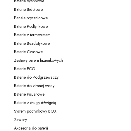
Baterie Wannowe
Kategoria - Baterie Wannowe
Baterie Bidetowe
Kategoria - Baterie Bidetowe
Panele prysznicowe
Kategoria - Panele prysznicowe
Baterie Podtynkowe
Kategoria - Baterie Podtynkowe
Baterie z termostatem
Kategoria - Baterie z termostatem
Baterie Bezdotykowe
Kategoria - Baterie Bezdotykowe
Baterie Czasowe
Kategoria - Baterie Czasowe
Zestawy baterii łazienkowych
Kategoria - Zestawy baterii łazienkowych
Baterie ECO
Kategoria - Baterie ECO
Baterie do Podgrzewaczy
Kategoria - Baterie do Podgrzewaczy
Baterie do zimnej wody
Kategoria - Baterie do zimnej wody
Baterie Pisuarowe
Kategoria - Baterie Pisuarowe
Baterie z długą dźwignią
Kategoria - Baterie z długą dźwignią
System podtynkowy BOX
Kategoria - System podtynkowy BOX
Zawory
Kategoria - Zawory
Akcesoria do baterii