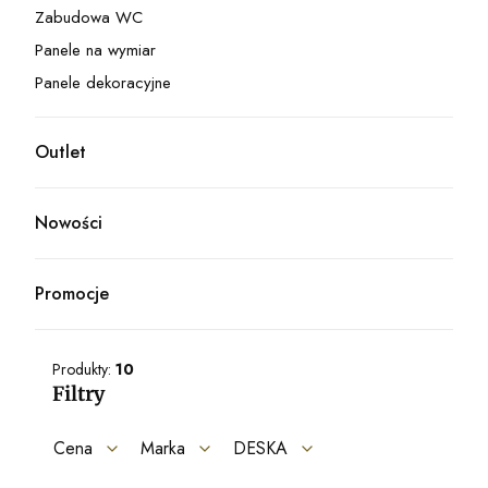
Zabudowa WC
Kategoria - Zabudowa WC
Panele na wymiar
Kategoria - Panele na wymiar
Panele dekoracyjne
Kategoria - Panele dekoracyjne
Outlet
Kategoria - Outlet
Nowości
Promocje
Produkty:
10
Filtry
Cena
Marka
DESKA