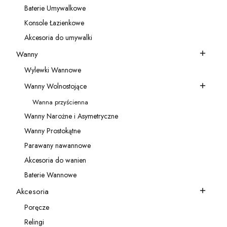
Baterie Umywalkowe
Kategoria - Baterie Umywalkowe
Konsole Łazienkowe
Kategoria - Konsole Łazienkowe
Akcesoria do umywalki
Kategoria - Akcesoria do umywalki
Wanny
Kategoria - Wanny
Wylewki Wannowe
Kategoria - Wylewki Wannowe
Wanny Wolnostojące
Kategoria - Wanny Wolnostojące
Wanna przyścienna
Kategoria - Wanna przyścienna
Wanny Narożne i Asymetryczne
Kategoria - Wanny Narożne i Asymetryczne
Wanny Prostokątne
Kategoria - Wanny Prostokątne
Parawany nawannowe
Kategoria - Parawany nawannowe
Akcesoria do wanien
Kategoria - Akcesoria do wanien
Baterie Wannowe
Kategoria - Baterie Wannowe
Akcesoria
Kategoria - Akcesoria
Poręcze
Kategoria - Poręcze
Relingi