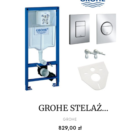
GROHE STELAŻ
PODTYNKOWY + MATA +
PRODUCENT
GROHE
Cena
829,00 zł
PRZYCISK POŁYSK