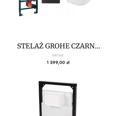
STELAŻ GROHE CZARNY
PRZYCISK + MISA WC
PRODUCENT
GROHE
Cena
1 599,00 zł
RIMLESS