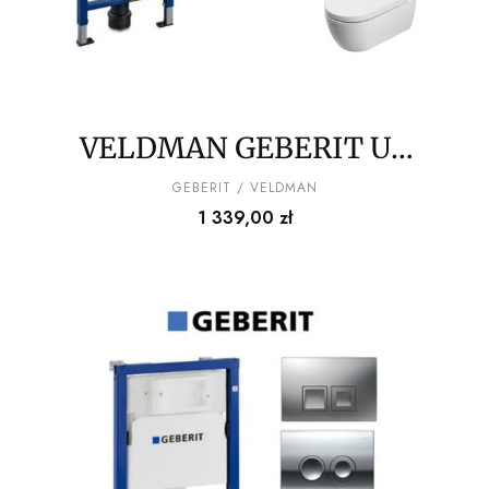
VELDMAN GEBERIT UP
100 + PRZYCISK + MATA
PRODUCENT
GEBERIT / VELDMAN
Cena
1 339,00 zł
+ MISA WC RIMLESS