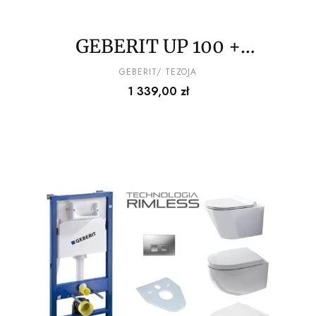
GEBERIT UP 100 +
PRZYCISK + MATA +
PRODUCENT
GEBERIT/ TEZOJA
Cena
1 339,00 zł
MISA WC RIMLESS DO
WYBORU