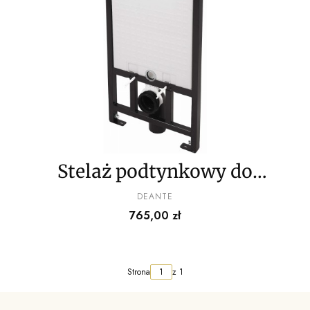
Stelaż podtynkowy do
misek WC wiszących
PRODUCENT
DEANTE
Cena
765,00 zł
Strona
z 1