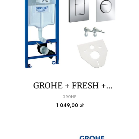
GROHE + FRESH +
PRZYCISK + MATA
PRODUCENT
GROHE
Cena
1 049,00 zł