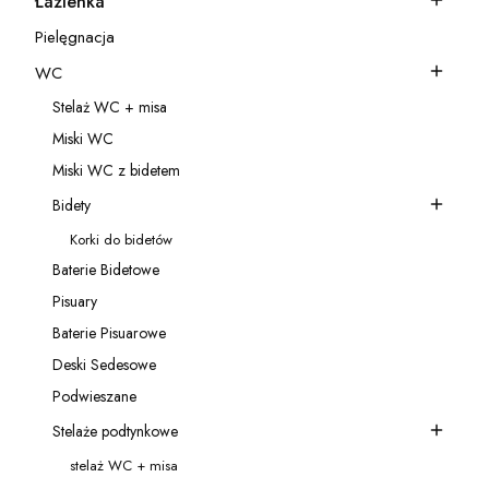
Łazienka
Kategoria - Łazienka
Pielęgnacja
Kategoria - Pielęgnacja
WC
Kategoria - WC
Stelaż WC + misa
Kategoria - Stelaż WC + misa
Miski WC
Kategoria - Miski WC
Miski WC z bidetem
Kategoria - Miski WC z bidetem
Bidety
Kategoria - Bidety
Korki do bidetów
Kategoria - Korki do bidetów
Baterie Bidetowe
Kategoria - Baterie Bidetowe
Pisuary
Kategoria - Pisuary
Baterie Pisuarowe
Kategoria - Baterie Pisuarowe
Deski Sedesowe
Kategoria - Deski Sedesowe
Podwieszane
Kategoria - Podwieszane
Stelaże podtynkowe
Kategoria - Stelaże podtynkowe
stelaż WC + misa
Kategoria - stelaż WC + misa