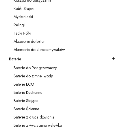
Koszyki do odsączania
Kategoria - Koszyki do odsączania
Kubki Stojaki
Kategoria - Kubki Stojaki
Mydelniczki
Kategoria - Mydelniczki
Relingi
Kategoria - Relingi
Tacki Półki
Kategoria - Tacki Półki
Akcesoria do baterii
Kategoria - Akcesoria do baterii
Akcesoria do zlewozmywaków
Kategoria - Akcesoria do zlewozmywaków
Baterie
Kategoria - Baterie
Baterie do Podgrzewaczy
Kategoria - Baterie do Podgrzewaczy
Baterie do zimnej wody
Kategoria - Baterie do zimnej wody
Baterie ECO
Kategoria - Baterie ECO
Baterie Kuchenne
Kategoria - Baterie Kuchenne
Baterie Stojące
Kategoria - Baterie Stojące
Baterie Ścienne
Kategoria - Baterie Ścienne
Baterie z długą dźwignią
Kategoria - Baterie z długą dźwignią
Baterie z wyciąganą wylewką