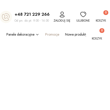
Produkt
+48 721 229 266
Od pn. do pt. 9.00 - 16.00
ZALOGUJ SIĘ
ULUBIONE
KOSZYK
Produkty w
Panele dekoracyjne
Promocje
Nowe produkty
Blog
Out
KOSZYK