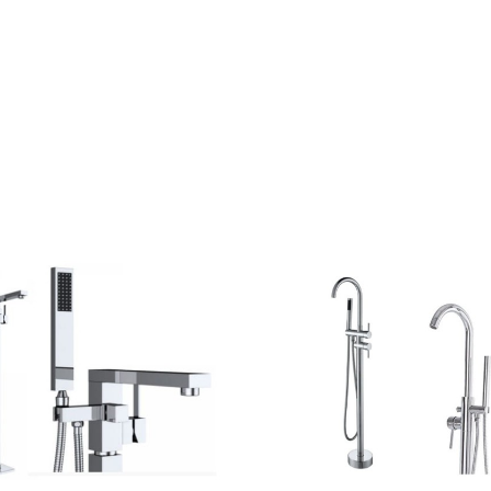
rów
produktów