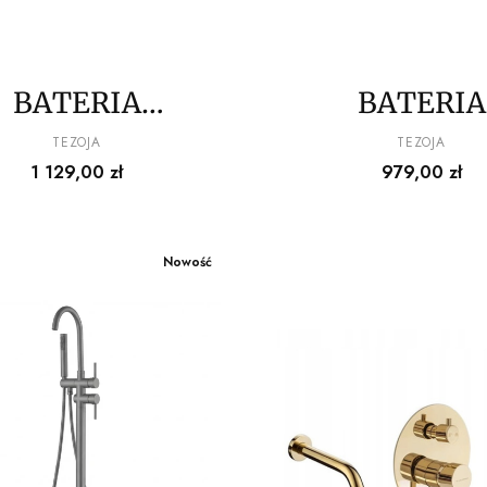
BATERIA
BATERIA
WANNOWA
WANNOW
PRODUCENT
PRODUCENT
TEZOJA
TEZOJA
Cena
Cena
1 129,00 zł
979,00 zł
LNOSTOJĄCA
WOLNOSTOJ
UBIC TEZOJA
STELLA TEZ
Nowość