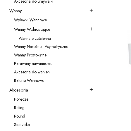
Akcesoria do umywalki
Kategoria - Akcesoria do umywalki
Wanny
Kategoria - Wanny
Wylewki Wannowe
Kategoria - Wylewki Wannowe
Wanny Wolnostojące
Kategoria - Wanny Wolnostojące
Wanna przyścienna
Kategoria - Wanna przyścienna
Wanny Narożne i Asymetryczne
Kategoria - Wanny Narożne i Asymetryczne
Wanny Prostokątne
Kategoria - Wanny Prostokątne
Parawany nawannowe
Kategoria - Parawany nawannowe
Akcesoria do wanien
Kategoria - Akcesoria do wanien
Baterie Wannowe
Kategoria - Baterie Wannowe
Akcesoria
Kategoria - Akcesoria
Poręcze
Kategoria - Poręcze
Relingi
Kategoria - Relingi
Round
Kategoria - Round
Siedziska
Kategoria - Siedziska
VE