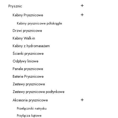
Kategoria - Akcesoria
Prysznic
Kategoria - Prysznic
Kabiny Prysznicowe
Kategoria - Kabiny Prysznicowe
Kabiny prysznicowe półokrągłe
Kategoria - Kabiny prysznicowe półokrągłe
Drzwi prysznicowe
Kategoria - Drzwi prysznicowe
Kabiny Walk-in
Kategoria - Kabiny Walk-in
WO
Kabiny z hydromasażem
Kategoria - Kabiny z hydromasażem
C
Ścianki prysznicowe
Kategoria - Ścianki prysznicowe
Odpływy liniowe
Kategoria - Odpływy liniowe
Panele prysznicowe
Kategoria - Panele prysznicowe
Baterie Prysznicowe
Kategoria - Baterie Prysznicowe
Zestawy prysznicowe
Kategoria - Zestawy prysznicowe
Zestawy prysznicowe podtynkowe
Kategoria - Zestawy prysznicowe podtynkowe
Akcesoria prysznicowe
Kategoria - Akcesoria prysznicowe
Przełączniki natrysku
Kategoria - Przełączniki natrysku
Przyłącza kątowe