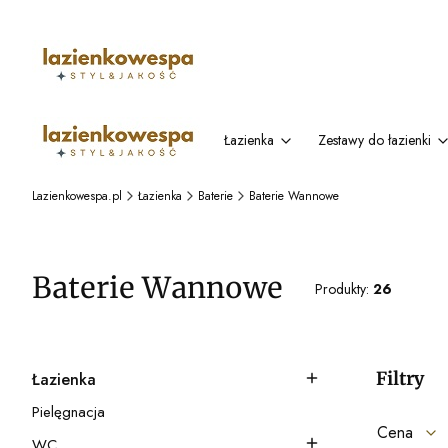
Łazienka
Zestawy do łazienki
Lazienkowespa.pl
Łazienka
Baterie
Baterie Wannowe
Baterie Wannowe
Produkty:
26
Filtry
Łazienka
Kategoria - Łazienka
Pielęgnacja
Kategoria - Pielęgnacja
Cena
WC