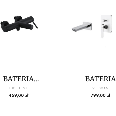
BATERIA
BATERIA
ANNOWA Pi,
WANNOW
PRODUCENT
PRODUCENT
EXCELLENT
VELDMAN
Cena
Cena
469,00 zł
799,00 zł
czarny mat
PODTYNKO
Excellent
VELDMAN W