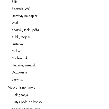
Silia
Kategoria - Silia
Szczotki WC
Kategoria - Szczotki WC
Uchwyty na papier
Kategoria - Uchwyty na papier
Vital
Kategoria - Vital
Koszyki, tacki, półki
Kategoria - Koszyki, tacki, półki
Kubki, stojaki
Kategoria - Kubki, stojaki
Lusterka
Kategoria - Lusterka
Mokko
Kategoria - Mokko
Mydelniczki
Kategoria - Mydelniczki
Haczyki, wieszaki
Kategoria - Haczyki, wieszaki
Dozowniki
Kategoria - Dozowniki
Easy-Fix
Kategoria - Easy-Fix
Meble łazienkowe
Kategoria - Meble łazienkowe
Pielęgnacja
Kategoria - Pielęgnacja
Blaty i półki do konsol
Kategoria - Blaty i półki do konsol