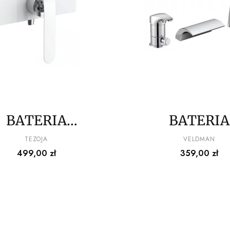
BATERIA
BATERIA
RYSZNICOWA
WANNOWA 
PRODUCENT
PRODUCENT
TEZOJA
VELDMAN
Cena
Cena
499,00 zł
359,00 zł
LDMAN WHITE
OTWORO
P.H2611
WODOSPAD T