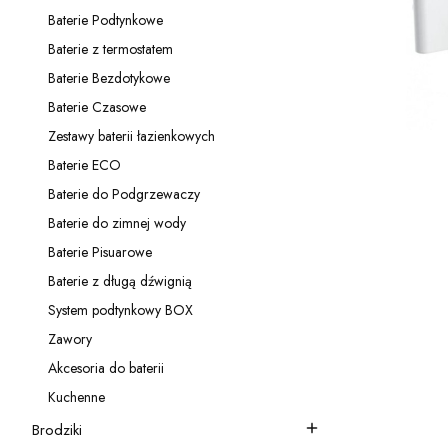
Kategoria - Panele prysznicowe
Baterie Podtynkowe
Kategoria - Baterie Podtynkowe
Baterie z termostatem
Kategoria - Baterie z termostatem
Baterie Bezdotykowe
Kategoria - Baterie Bezdotykowe
Baterie Czasowe
Kategoria - Baterie Czasowe
Zestawy baterii łazienkowych
Kategoria - Zestawy baterii łazienkowych
Baterie ECO
Kategoria - Baterie ECO
Baterie do Podgrzewaczy
Kategoria - Baterie do Podgrzewaczy
Baterie do zimnej wody
Kategoria - Baterie do zimnej wody
Baterie Pisuarowe
Kategoria - Baterie Pisuarowe
P
Baterie z długą dźwignią
Kategoria - Baterie z długą dźwignią
VE
System podtynkowy BOX
Kategoria - System podtynkowy BOX
Zawory
Kategoria - Zawory
Akcesoria do baterii
Kategoria - Akcesoria do baterii
Kuchenne
Kategoria - Kuchenne
Brodziki
Kategoria - Brodziki