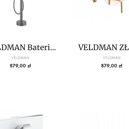
DMAN Bateria
VELDMAN Z
wannowa
BATERIA
PRODUCENT
PRODUCENT
VELDMAN
VELDMAN
Cena
Cena
879,00 zł
879,00 zł
ostojąca COSTA
WANNOW
n szczotkowany
PODTYNKO
COSTA GO