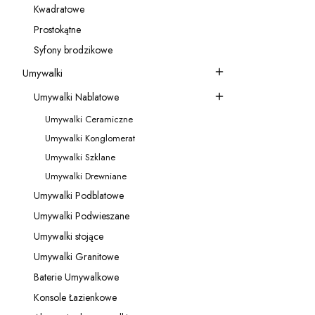
Kwadratowe
Kategoria - Kwadratowe
Prostokątne
Kategoria - Prostokątne
Syfony brodzikowe
Kategoria - Syfony brodzikowe
Umywalki
Kategoria - Umywalki
Umywalki Nablatowe
Kategoria - Umywalki Nablatowe
Umywalki Ceramiczne
Kategoria - Umywalki Ceramiczne
Umywalki Konglomerat
Kategoria - Umywalki Konglomerat
Umywalki Szklane
Kategoria - Umywalki Szklane
Umywalki Drewniane
Kategoria - Umywalki Drewniane
Umywalki Podblatowe
Kategoria - Umywalki Podblatowe
Umywalki Podwieszane
Kategoria - Umywalki Podwieszane
W
Umywalki stojące
Kategoria - Umywalki stojące
Umywalki Granitowe
Kategoria - Umywalki Granitowe
Baterie Umywalkowe
Kategoria - Baterie Umywalkowe
Konsole Łazienkowe
Kategoria - Konsole Łazienkowe