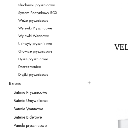
Kategoria - Przyłącza kątowe
Słuchawki prysznicowe
Kategoria - Słuchawki prysznicowe
System Podtynkowy BOX
Kategoria - System Podtynkowy BOX
Węże prysznicowe
Kategoria - Węże prysznicowe
Wylewki Prysznicowe
Kategoria - Wylewki Prysznicowe
Wylewki Wannowe
Kategoria - Wylewki Wannowe
Uchwyty prysznicowe
VEL
Kategoria - Uchwyty prysznicowe
Głowice prysznicowe
Kategoria - Głowice prysznicowe
Dysze prysznicowe
Kategoria - Dysze prysznicowe
woln
Deszczownice
Kategoria - Deszczownice
Drążki prysznicowe
tyta
Kategoria - Drążki prysznicowe
Baterie
Kategoria - Baterie
Baterie Prysznicowe
Kategoria - Baterie Prysznicowe
Baterie Umywalkowe
Kategoria - Baterie Umywalkowe
Baterie Wannowe
Kategoria - Baterie Wannowe
Baterie Bidetowe
Kategoria - Baterie Bidetowe
Panele prysznicowe