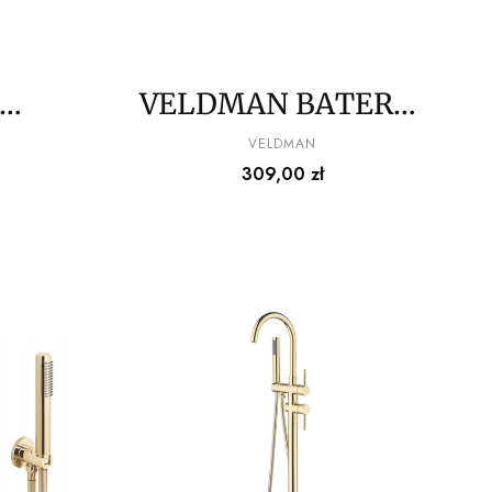
VELDMAN BATERIA
A
WANNOWA
PRODUCENT
VELDMAN
Cena
309,00 zł
ĄCA
ŚCIENNA DORA
OJA