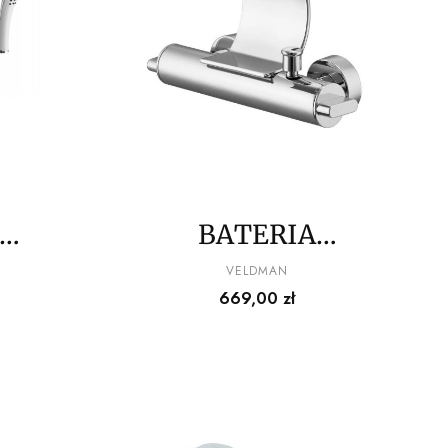
BATERIA
3-
WANNOWA EXCITO
PRODUCENT
VELDMAN
Cena
669,00 zł
WA
VELDMAN
EZOJA