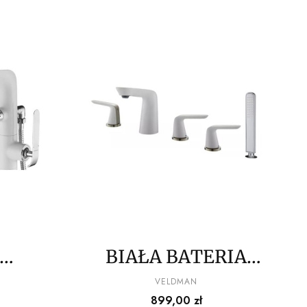
BIAŁA BATERIA
A
WANNOWA
PRODUCENT
VELDMAN
Cena
899,00 zł
ĄCA
VELDMAN WHITE