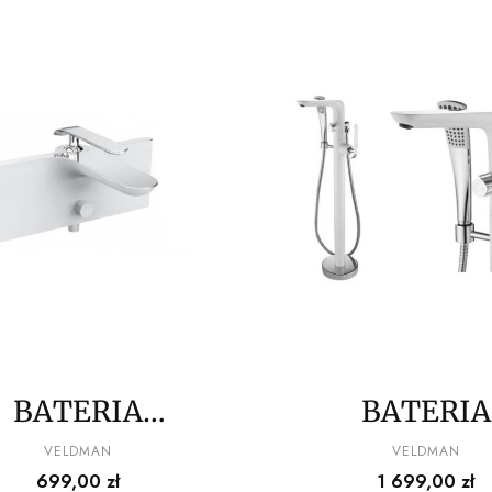
BATERIA
BATERIA
WANNOWA
WANNOW
PRODUCENT
PRODUCENT
VELDMAN
VELDMAN
Cena
Cena
699,00 zł
1 699,00 zł
LDMAN WHITE
WOLNOSTOJ