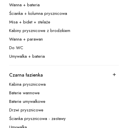
Wanna + bateria
Kategoria - Wanna + bateria
Ścianka + kolumna prysznicowa
Kategoria - Ścianka + kolumna prysznicowa
Misa + bidet + stelaże
Kategoria - Misa + bidet + stelaże
Kabiny prysznicowe z brodzikiem
Kategoria - Kabiny prysznicowe z brodzikiem
Wanna + parawan
Kategoria - Wanna + parawan
Do WC
Kategoria - Do WC
Umywalka + bateria
Kategoria - Umywalka + bateria
Czarna łazienka
Kategoria - Czarna łazienka
Kabina prysznicowa
Kategoria - Kabina prysznicowa
Baterie wannowe
Kategoria - Baterie wannowe
Baterie umywalkowe
Kategoria - Baterie umywalkowe
Drzwi prysznicowe
Kategoria - Drzwi prysznicowe
Ścianka prysznicowa - zestawy
Kategoria - Ścianka prysznicowa - zestawy
Umywalka