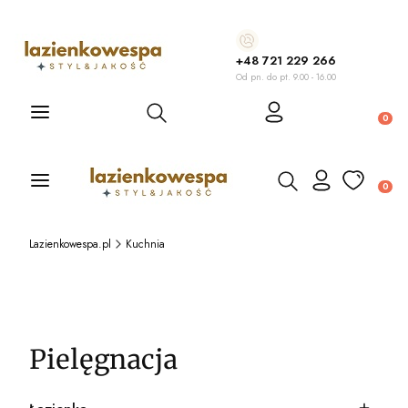
+48 721 229 266
Od pn. do pt. 9.00 - 16.00
Otwórz wyszukiwarkę
Produ
Otwórz wyszukiwarkę
Produ
Lazienkowespa.pl
Kuchnia
Pielęgnacja