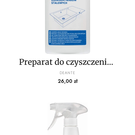
Preparat do czyszczenia i
pielęgnacji
PRODUCENT
DEANTE
Cena
26,00 zł
zlewozmywaków
stalowych - 250 ml