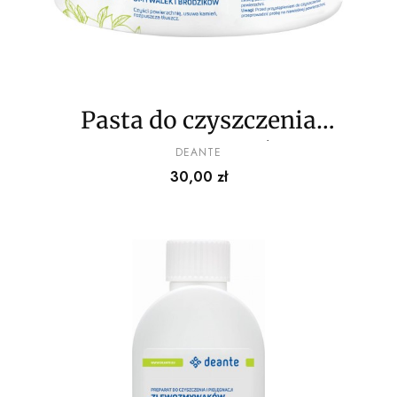
Pasta do czyszczenia
zlewozmywaków,
PRODUCENT
DEANTE
Cena
30,00 zł
umywalek i brodzików
granitowych - 250 ml