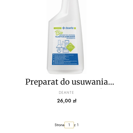
Preparat do usuwania
tłustych zabrudzeń
PRODUCENT
DEANTE
Cena
26,00 zł
kuchennych - 500 ml
Strona
z 1