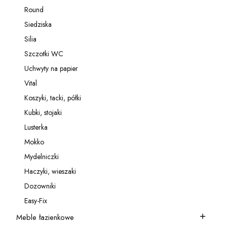
Kategoria - Relingi
Round
Kategoria - Round
Siedziska
Kategoria - Siedziska
Silia
Kategoria - Silia
Szczotki WC
Kategoria - Szczotki WC
Uchwyty na papier
Kategoria - Uchwyty na papier
Vital
Kategoria - Vital
Koszyki, tacki, półki
Kategoria - Koszyki, tacki, półki
Kubki, stojaki
Kategoria - Kubki, stojaki
Lusterka
Kategoria - Lusterka
Mokko
Kategoria - Mokko
Mydelniczki
Kategoria - Mydelniczki
Haczyki, wieszaki
Kategoria - Haczyki, wieszaki
Dozowniki
Kategoria - Dozowniki
Easy-Fix
Kategoria - Easy-Fix
Meble łazienkowe
Kategoria - Meble łazienkowe