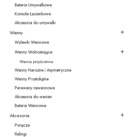
Baterie Umywalkowe
Kategoria - Baterie Umywalkowe
Konsole Łazienkowe
Kategoria - Konsole Łazienkowe
Akcesoria do umywalki
Kategoria - Akcesoria do umywalki
Wanny
Kategoria - Wanny
Wylewki Wannowe
Kategoria - Wylewki Wannowe
Wanny Wolnostojące
Kategoria - Wanny Wolnostojące
Wanna przyścienna
Kategoria - Wanna przyścienna
Wanny Narożne i Asymetryczne
Kategoria - Wanny Narożne i Asymetryczne
Wanny Prostokątne
Kategoria - Wanny Prostokątne
Parawany nawannowe
Kategoria - Parawany nawannowe
Akcesoria do wanien
Kategoria - Akcesoria do wanien
Baterie Wannowe
Kategoria - Baterie Wannowe
Akcesoria
Kategoria - Akcesoria
Poręcze
Kategoria - Poręcze
Relingi