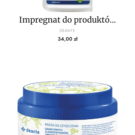
Impregnat do produktów
granitowych - 200 ml
PRODUCENT
DEANTE
Cena
34,00 zł