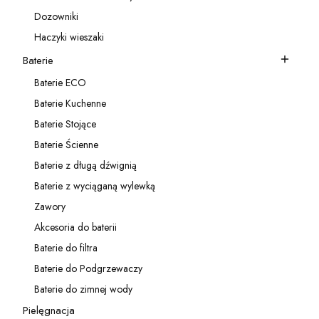
Kategoria - Akcesoria do zlewozmywaków
Dozowniki
Kategoria - Dozowniki
Haczyki wieszaki
Kategoria - Haczyki wieszaki
Baterie
Kategoria - Baterie
Baterie ECO
Kategoria - Baterie ECO
Baterie Kuchenne
Kategoria - Baterie Kuchenne
Baterie Stojące
Kategoria - Baterie Stojące
Baterie Ścienne
Kategoria - Baterie Ścienne
Baterie z długą dźwignią
Kategoria - Baterie z długą dźwignią
Baterie z wyciąganą wylewką
Kategoria - Baterie z wyciąganą wylewką
Zawory
Kategoria - Zawory
Akcesoria do baterii
Kategoria - Akcesoria do baterii
Baterie do filtra
Kategoria - Baterie do filtra
Baterie do Podgrzewaczy
Kategoria - Baterie do Podgrzewaczy
Baterie do zimnej wody
Kategoria - Baterie do zimnej wody
Pielęgnacja
Kategoria - Pielęgnacja