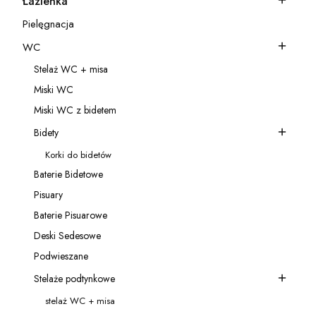
Łazienka
Kategoria - Łazienka
Pielęgnacja
Kategoria - Pielęgnacja
WC
Kategoria - WC
Stelaż WC + misa
Kategoria - Stelaż WC + misa
Miski WC
Kategoria - Miski WC
Miski WC z bidetem
Kategoria - Miski WC z bidetem
Bidety
Kategoria - Bidety
Korki do bidetów
Kategoria - Korki do bidetów
Baterie Bidetowe
Kategoria - Baterie Bidetowe
Pisuary
Kategoria - Pisuary
Baterie Pisuarowe
Kategoria - Baterie Pisuarowe
Deski Sedesowe
Kategoria - Deski Sedesowe
Podwieszane
Kategoria - Podwieszane
Stelaże podtynkowe
Kategoria - Stelaże podtynkowe
stelaż WC + misa
Kategoria - stelaż WC + misa