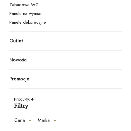
Zabudowa WC
Kategoria - Zabudowa WC
Panele na wymiar
Kategoria - Panele na wymiar
Panele dekoracyjne
Kategoria - Panele dekoracyjne
Outlet
Kategoria - Outlet
Nowości
Promocje
Produkty:
4
Filtry
Cena
Marka