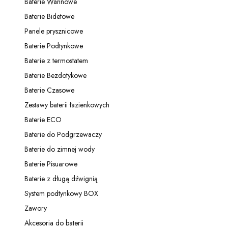
Baterie Wannowe
Kategoria - Baterie Wannowe
Baterie Bidetowe
Kategoria - Baterie Bidetowe
Panele prysznicowe
Kategoria - Panele prysznicowe
Baterie Podtynkowe
Kategoria - Baterie Podtynkowe
Baterie z termostatem
Kategoria - Baterie z termostatem
Baterie Bezdotykowe
Kategoria - Baterie Bezdotykowe
Baterie Czasowe
Kategoria - Baterie Czasowe
Zestawy baterii łazienkowych
Kategoria - Zestawy baterii łazienkowych
Baterie ECO
Kategoria - Baterie ECO
Baterie do Podgrzewaczy
Kategoria - Baterie do Podgrzewaczy
Baterie do zimnej wody
Kategoria - Baterie do zimnej wody
Baterie Pisuarowe
Kategoria - Baterie Pisuarowe
Baterie z długą dźwignią
Kategoria - Baterie z długą dźwignią
System podtynkowy BOX
Kategoria - System podtynkowy BOX
Zawory
Kategoria - Zawory
Akcesoria do baterii