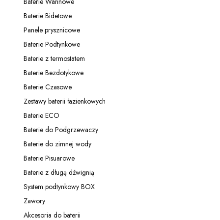
Baterie Wannowe
Kategoria - Baterie Wannowe
Baterie Bidetowe
Kategoria - Baterie Bidetowe
Panele prysznicowe
Kategoria - Panele prysznicowe
Baterie Podtynkowe
Kategoria - Baterie Podtynkowe
Baterie z termostatem
Kategoria - Baterie z termostatem
Baterie Bezdotykowe
Kategoria - Baterie Bezdotykowe
Baterie Czasowe
Kategoria - Baterie Czasowe
Zestawy baterii łazienkowych
Kategoria - Zestawy baterii łazienkowych
Baterie ECO
Kategoria - Baterie ECO
Baterie do Podgrzewaczy
Kategoria - Baterie do Podgrzewaczy
Baterie do zimnej wody
Kategoria - Baterie do zimnej wody
Baterie Pisuarowe
Kategoria - Baterie Pisuarowe
Baterie z długą dźwignią
Kategoria - Baterie z długą dźwignią
System podtynkowy BOX
Kategoria - System podtynkowy BOX
Zawory
Kategoria - Zawory
Akcesoria do baterii