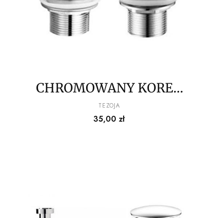
CHROMOWANY KOREK
KLIK KLAK
PRODUCENT
TEZOJA
Cena
35,00 zł