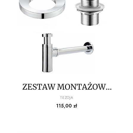
ZESTAW MONTAŻOWY
DO SZKLANYCH
PRODUCENT
TEZOJA
Cena
115,00 zł
UMYWALEK