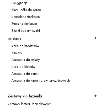
Pielęgnacja
Kategoria - Pielęgnacja
Blaty i półki do konsol
Kategoria - Blaty i półki do konsol
Konsole Łazienkowe
Kategoria - Konsole Łazienkowe
Słupki Łazienkowe
Kategoria - Słupki Łazienkowe
Szafki pod umywalki
Kategoria - Szafki pod umywalki
Instalacja
Kategoria - Instalacja
Korki do brodzików
Kategoria - Korki do brodzików
Zawory
Kategoria - Zawory
Akcesoria do stelaży
Kategoria - Akcesoria do stelaży
Korki do bidetów
Kategoria - Korki do bidetów
Akcesoria do baterii
Kategoria - Akcesoria do baterii
Akcesoria do kabin i drzwi prysznicowych
Kategoria - Akcesoria do kabin i drzwi prysznicowych
Zestawy do łazienki
Kategoria - Zestawy do łazienki
Zestawy baterii łazienkowych
Kategoria - Zestawy baterii łazienkowych