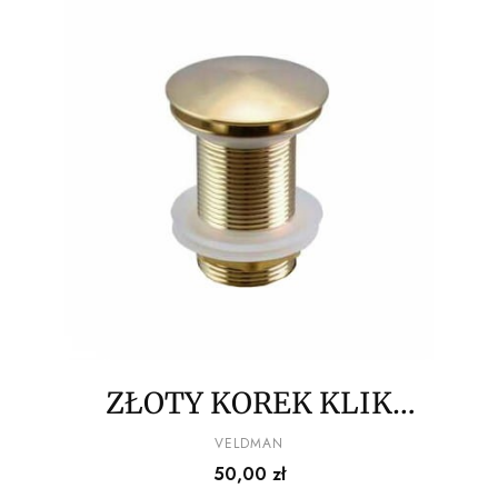
ZŁOTY KOREK KLIK
KLAK VELDMAN
PRODUCENT
VELDMAN
Cena
50,00 zł