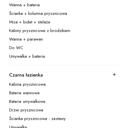
Wanna + bateria
Kategoria - Wanna + bateria
Ścianka + kolumna prysznicowa
Kategoria - Ścianka + kolumna prysznicowa
Misa + bidet + stelaże
Kategoria - Misa + bidet + stelaże
Kabiny prysznicowe z brodzikiem
Kategoria - Kabiny prysznicowe z brodzikiem
Wanna + parawan
Kategoria - Wanna + parawan
Do WC
Kategoria - Do WC
Umywalka + bateria
Kategoria - Umywalka + bateria
Czarna łazienka
Kategoria - Czarna łazienka
Kabina prysznicowa
Kategoria - Kabina prysznicowa
Baterie wannowe
Kategoria - Baterie wannowe
Baterie umywalkowe
Kategoria - Baterie umywalkowe
Drzwi prysznicowe
Kategoria - Drzwi prysznicowe
Ścianka prysznicowa - zestawy
Kategoria - Ścianka prysznicowa - zestawy
Umywalka