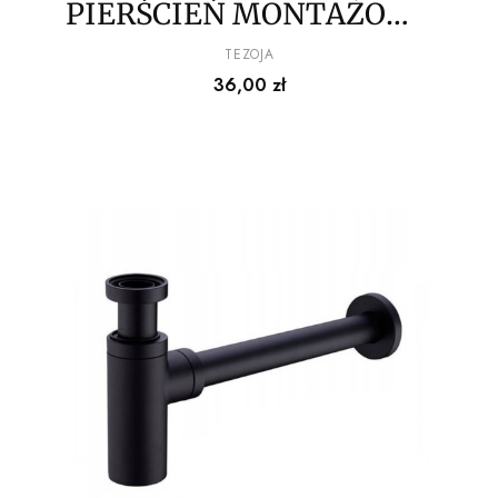
PIERŚCIEŃ MONTAŻOWY
DO SZKLANYCH
PRODUCENT
TEZOJA
Cena
36,00 zł
UMYWALEK