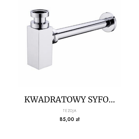
KWADRATOWY SYFON
DO UMYWALEK TEZOJA
PRODUCENT
TEZOJA
Cena
85,00 zł