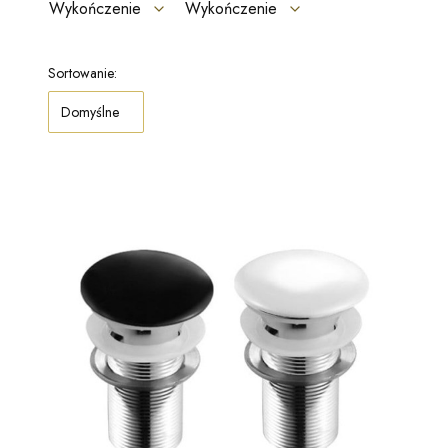
Wykończenie
Wykończenie
Koniec filtrów
Lista produktów
Sortowanie:
Domyślne