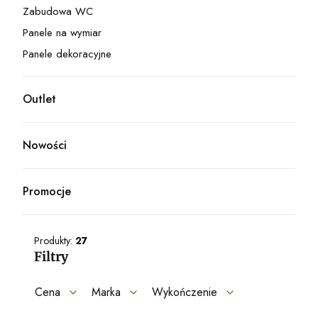
Zabudowa WC
Kategoria - Zabudowa WC
Panele na wymiar
Kategoria - Panele na wymiar
Panele dekoracyjne
Kategoria - Panele dekoracyjne
Outlet
Kategoria - Outlet
Nowości
Promocje
Produkty:
27
Filtry
Cena
Marka
Wykończenie