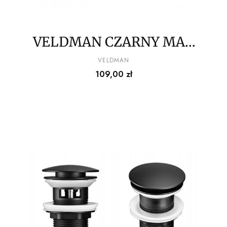
VELDMAN CZARNY MAT
SYFON UMYWALKOWY
PRODUCENT
VELDMAN
Cena
109,00 zł