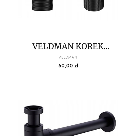
VELDMAN KOREK
UMYWALKOWY KLIK
PRODUCENT
VELDMAN
Cena
50,00 zł
KLAK CZARNY MAT