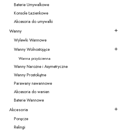
Baterie Umywalkowe
Kategoria - Baterie Umywalkowe
Konsole Łazienkowe
Kategoria - Konsole Łazienkowe
Akcesoria do umywalki
Kategoria - Akcesoria do umywalki
Wanny
Kategoria - Wanny
Wylewki Wannowe
Kategoria - Wylewki Wannowe
Wanny Wolnostojące
Kategoria - Wanny Wolnostojące
Wanna przyścienna
Kategoria - Wanna przyścienna
Wanny Narożne i Asymetryczne
Kategoria - Wanny Narożne i Asymetryczne
Wanny Prostokątne
Kategoria - Wanny Prostokątne
Parawany nawannowe
Kategoria - Parawany nawannowe
Akcesoria do wanien
Kategoria - Akcesoria do wanien
Baterie Wannowe
Kategoria - Baterie Wannowe
Akcesoria
Kategoria - Akcesoria
Poręcze
Kategoria - Poręcze
Relingi