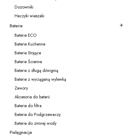
Kategoria - Akcesoria do zlewozmywaków
Dozowniki
Kategoria - Dozowniki
Haczyki wieszaki
Kategoria - Haczyki wieszaki
Baterie
Kategoria - Baterie
Baterie ECO
Kategoria - Baterie ECO
Baterie Kuchenne
Kategoria - Baterie Kuchenne
Baterie Stojące
Kategoria - Baterie Stojące
Baterie Ścienne
Kategoria - Baterie Ścienne
Baterie z długą dźwignią
Kategoria - Baterie z długą dźwignią
Baterie z wyciąganą wylewką
Kategoria - Baterie z wyciąganą wylewką
Zawory
Kategoria - Zawory
Akcesoria do baterii
Kategoria - Akcesoria do baterii
Baterie do filtra
Kategoria - Baterie do filtra
Baterie do Podgrzewaczy
Kategoria - Baterie do Podgrzewaczy
Baterie do zimnej wody
Kategoria - Baterie do zimnej wody
Pielęgnacja
Kategoria - Pielęgnacja