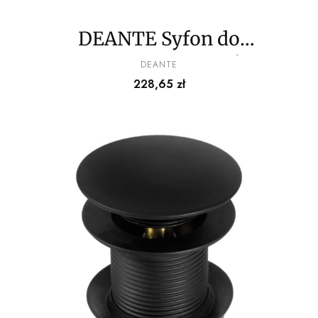
DEANTE Syfon do
umywalki okrągły, różne
PRODUCENT
DEANTE
Cena
228,65 zł
kolory