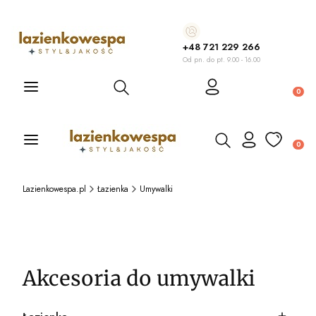
+48 721 229 266
Od pn. do pt. 9.00 - 16.00
Otwórz wyszukiwarkę
Produ
Otwórz wyszukiwarkę
Produ
Lazienkowespa.pl
Łazienka
Umywalki
Akcesoria do umywalki