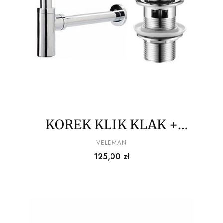
KOREK KLIK KLAK +
SYFON DO UMYWALEK
PRODUCENT
VELDMAN
Cena
125,00 zł