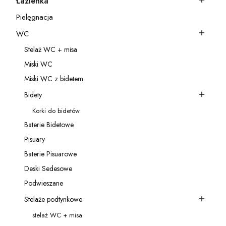
Łazienka
Kategoria - Łazienka
Pielęgnacja
Kategoria - Pielęgnacja
WC
Kategoria - WC
Stelaż WC + misa
Kategoria - Stelaż WC + misa
Miski WC
Kategoria - Miski WC
Miski WC z bidetem
Kategoria - Miski WC z bidetem
Bidety
Kategoria - Bidety
Korki do bidetów
Kategoria - Korki do bidetów
Baterie Bidetowe
Kategoria - Baterie Bidetowe
Pisuary
Kategoria - Pisuary
Baterie Pisuarowe
Kategoria - Baterie Pisuarowe
Deski Sedesowe
Kategoria - Deski Sedesowe
Podwieszane
Kategoria - Podwieszane
Stelaże podtynkowe
Kategoria - Stelaże podtynkowe
stelaż WC + misa
Kategoria - stelaż WC + misa