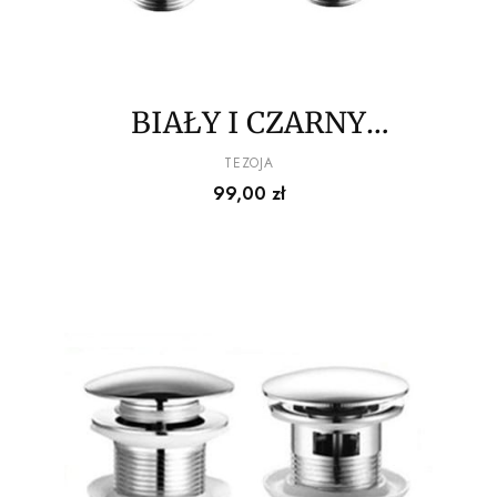
BIAŁY I CZARNY
CERAMICZNY KOREK
PRODUCENT
TEZOJA
Cena
99,00 zł
KLIK-KLAK