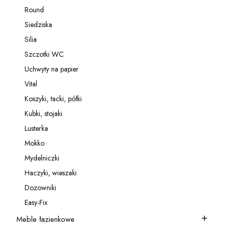
Kategoria - Relingi
Round
Kategoria - Round
Siedziska
Kategoria - Siedziska
Silia
Kategoria - Silia
Szczotki WC
Kategoria - Szczotki WC
Uchwyty na papier
Kategoria - Uchwyty na papier
Vital
Kategoria - Vital
Koszyki, tacki, półki
Kategoria - Koszyki, tacki, półki
Kubki, stojaki
Kategoria - Kubki, stojaki
Lusterka
Kategoria - Lusterka
Mokko
Kategoria - Mokko
Mydelniczki
Kategoria - Mydelniczki
Haczyki, wieszaki
Kategoria - Haczyki, wieszaki
Dozowniki
Kategoria - Dozowniki
Easy-Fix
Kategoria - Easy-Fix
Meble łazienkowe
Kategoria - Meble łazienkowe