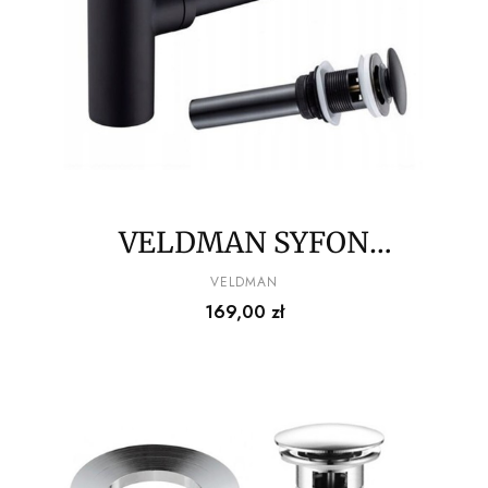
VELDMAN SYFON
UMYWALKOWY + KOREK
PRODUCENT
VELDMAN
Cena
169,00 zł
KLIK KLAK BLACK