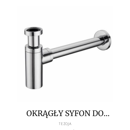
OKRĄGŁY SYFON DO
UMYWALEK TEZOJA
PRODUCENT
TEZOJA