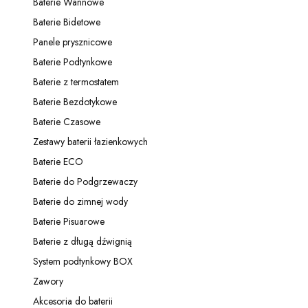
Baterie Wannowe
Kategoria - Baterie Wannowe
Baterie Bidetowe
Kategoria - Baterie Bidetowe
Panele prysznicowe
Kategoria - Panele prysznicowe
Baterie Podtynkowe
Kategoria - Baterie Podtynkowe
Baterie z termostatem
Kategoria - Baterie z termostatem
Baterie Bezdotykowe
Kategoria - Baterie Bezdotykowe
Baterie Czasowe
Kategoria - Baterie Czasowe
Zestawy baterii łazienkowych
Kategoria - Zestawy baterii łazienkowych
Baterie ECO
Kategoria - Baterie ECO
Baterie do Podgrzewaczy
Kategoria - Baterie do Podgrzewaczy
Baterie do zimnej wody
Kategoria - Baterie do zimnej wody
Baterie Pisuarowe
Kategoria - Baterie Pisuarowe
Baterie z długą dźwignią
Kategoria - Baterie z długą dźwignią
System podtynkowy BOX
Kategoria - System podtynkowy BOX
Zawory
Kategoria - Zawory
Akcesoria do baterii