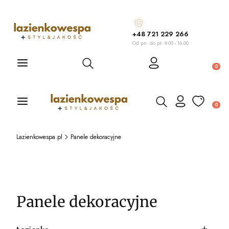
+48 721 229 266
Od pn. do pt. 9.00 - 16.00
Otwórz wyszukiwarkę
Produ
Otwórz wyszukiwarkę
Produ
Lazienkowespa.pl
Panele dekoracyjne
Panele dekoracyjne