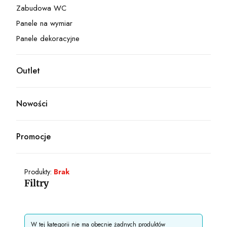
Zabudowa WC
Kategoria - Zabudowa WC
Panele na wymiar
Kategoria - Panele na wymiar
Panele dekoracyjne
Kategoria - Panele dekoracyjne
Outlet
Kategoria - Outlet
Nowości
Promocje
Produkty:
Brak
Filtry
Koniec filtrów
Lista produktów
W tej kategorii nie ma obecnie żadnych produktów