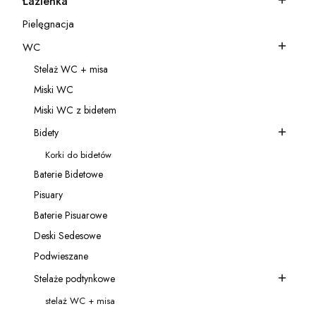
Łazienka
Kategoria - Łazienka
Pielęgnacja
Kategoria - Pielęgnacja
WC
Kategoria - WC
Stelaż WC + misa
Kategoria - Stelaż WC + misa
Miski WC
Kategoria - Miski WC
Miski WC z bidetem
Kategoria - Miski WC z bidetem
Bidety
Kategoria - Bidety
Korki do bidetów
Kategoria - Korki do bidetów
Baterie Bidetowe
Kategoria - Baterie Bidetowe
Pisuary
Kategoria - Pisuary
Baterie Pisuarowe
Kategoria - Baterie Pisuarowe
Deski Sedesowe
Kategoria - Deski Sedesowe
Podwieszane
Kategoria - Podwieszane
Stelaże podtynkowe
Kategoria - Stelaże podtynkowe
stelaż WC + misa
Kategoria - stelaż WC + misa