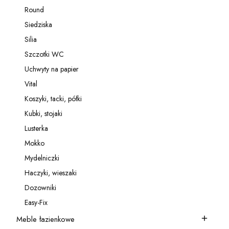
Kategoria - Relingi
Round
Kategoria - Round
Siedziska
Kategoria - Siedziska
Silia
Kategoria - Silia
Szczotki WC
Kategoria - Szczotki WC
Uchwyty na papier
Kategoria - Uchwyty na papier
Vital
Kategoria - Vital
Koszyki, tacki, półki
Kategoria - Koszyki, tacki, półki
Kubki, stojaki
Kategoria - Kubki, stojaki
Lusterka
Kategoria - Lusterka
Mokko
Kategoria - Mokko
Mydelniczki
Kategoria - Mydelniczki
Haczyki, wieszaki
Kategoria - Haczyki, wieszaki
Dozowniki
Kategoria - Dozowniki
Easy-Fix
Kategoria - Easy-Fix
Meble łazienkowe
Kategoria - Meble łazienkowe