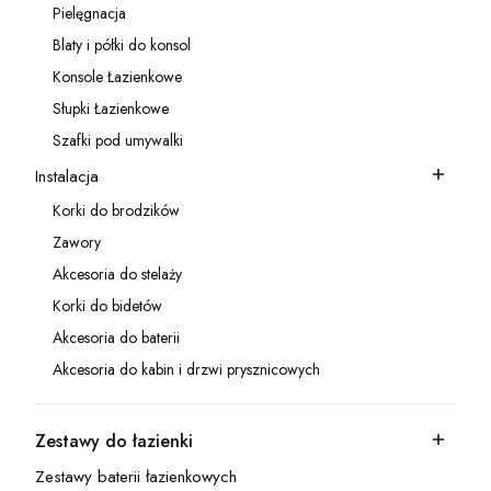
Pielęgnacja
Kategoria - Pielęgnacja
Blaty i półki do konsol
Kategoria - Blaty i półki do konsol
Konsole Łazienkowe
Kategoria - Konsole Łazienkowe
Słupki Łazienkowe
Kategoria - Słupki Łazienkowe
Szafki pod umywalki
Kategoria - Szafki pod umywalki
Instalacja
Kategoria - Instalacja
Korki do brodzików
Kategoria - Korki do brodzików
Zawory
Kategoria - Zawory
Akcesoria do stelaży
Kategoria - Akcesoria do stelaży
Korki do bidetów
Kategoria - Korki do bidetów
Akcesoria do baterii
Kategoria - Akcesoria do baterii
Akcesoria do kabin i drzwi prysznicowych
Kategoria - Akcesoria do kabin i drzwi prysznicowych
Zestawy do łazienki
Kategoria - Zestawy do łazienki
Zestawy baterii łazienkowych
Kategoria - Zestawy baterii łazienkowych