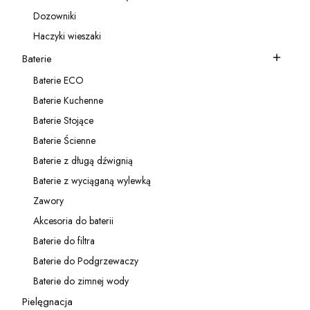
Kategoria - Akcesoria do zlewozmywaków
Dozowniki
Kategoria - Dozowniki
Haczyki wieszaki
Kategoria - Haczyki wieszaki
Baterie
Kategoria - Baterie
Baterie ECO
Kategoria - Baterie ECO
Baterie Kuchenne
Kategoria - Baterie Kuchenne
Baterie Stojące
Kategoria - Baterie Stojące
Baterie Ścienne
Kategoria - Baterie Ścienne
Baterie z długą dźwignią
Kategoria - Baterie z długą dźwignią
Baterie z wyciąganą wylewką
Kategoria - Baterie z wyciąganą wylewką
Zawory
Kategoria - Zawory
Akcesoria do baterii
Kategoria - Akcesoria do baterii
Baterie do filtra
Kategoria - Baterie do filtra
Baterie do Podgrzewaczy
Kategoria - Baterie do Podgrzewaczy
Baterie do zimnej wody
Kategoria - Baterie do zimnej wody
Pielęgnacja
Kategoria - Pielęgnacja