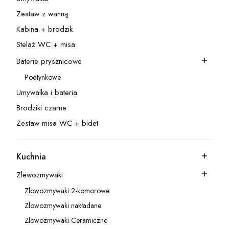
Kategoria - Umywalka
Zestaw z wanną
Kategoria - Zestaw z wanną
Kabina + brodzik
Kategoria - Kabina + brodzik
Stelaż WC + misa
Kategoria - Stelaż WC + misa
Baterie prysznicowe
Kategoria - Baterie prysznicowe
Podtynkowe
Kategoria - Podtynkowe
Umywalka i bateria
Kategoria - Umywalka i bateria
Brodziki czarne
Kategoria - Brodziki czarne
Zestaw misa WC + bidet
Kategoria - Zestaw misa WC + bidet
Kuchnia
Kategoria - Kuchnia
Zlewozmywaki
Kategoria - Zlewozmywaki
Zlowozmywaki 2-komorowe
Kategoria - Zlowozmywaki 2-komorowe
Zlowozmywaki nakładane
Kategoria - Zlowozmywaki nakładane
Zlowozmywaki Ceramiczne
Kategoria - Zlowozmywaki Ceramiczne