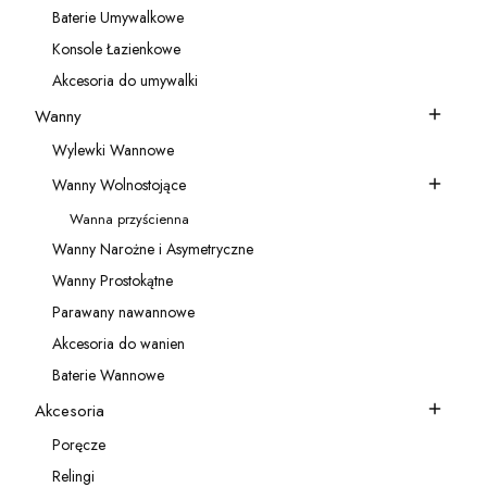
Baterie Umywalkowe
Kategoria - Baterie Umywalkowe
Konsole Łazienkowe
Kategoria - Konsole Łazienkowe
Akcesoria do umywalki
Kategoria - Akcesoria do umywalki
Wanny
Kategoria - Wanny
Wylewki Wannowe
Kategoria - Wylewki Wannowe
Wanny Wolnostojące
Kategoria - Wanny Wolnostojące
Wanna przyścienna
Kategoria - Wanna przyścienna
Wanny Narożne i Asymetryczne
Kategoria - Wanny Narożne i Asymetryczne
Wanny Prostokątne
Kategoria - Wanny Prostokątne
Parawany nawannowe
Kategoria - Parawany nawannowe
Akcesoria do wanien
Kategoria - Akcesoria do wanien
Baterie Wannowe
Kategoria - Baterie Wannowe
Akcesoria
Kategoria - Akcesoria
Poręcze
Kategoria - Poręcze
Relingi