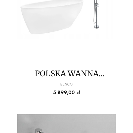
POLSKA WANNA
WOLNOSTOJĄCA160 +
PRODUCENT
BESCO
Cena
5 899,00 zł
BATERIA+SYFON