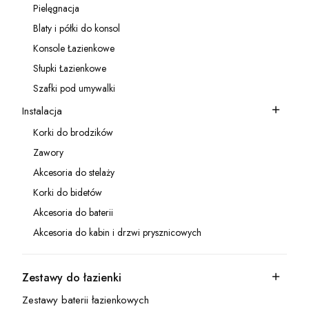
Pielęgnacja
Kategoria - Pielęgnacja
Blaty i półki do konsol
Kategoria - Blaty i półki do konsol
Konsole Łazienkowe
Kategoria - Konsole Łazienkowe
Słupki Łazienkowe
Kategoria - Słupki Łazienkowe
Szafki pod umywalki
Kategoria - Szafki pod umywalki
Instalacja
Kategoria - Instalacja
Korki do brodzików
Kategoria - Korki do brodzików
Zawory
Kategoria - Zawory
Akcesoria do stelaży
Kategoria - Akcesoria do stelaży
Korki do bidetów
Kategoria - Korki do bidetów
Akcesoria do baterii
Kategoria - Akcesoria do baterii
Akcesoria do kabin i drzwi prysznicowych
Kategoria - Akcesoria do kabin i drzwi prysznicowych
Zestawy do łazienki
Kategoria - Zestawy do łazienki
Zestawy baterii łazienkowych
Kategoria - Zestawy baterii łazienkowych