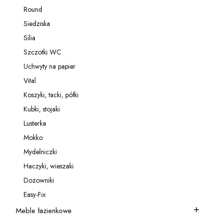
Kategoria - Relingi
Round
Kategoria - Round
Siedziska
Kategoria - Siedziska
Silia
Kategoria - Silia
Szczotki WC
Kategoria - Szczotki WC
Uchwyty na papier
Kategoria - Uchwyty na papier
Vital
Kategoria - Vital
Koszyki, tacki, półki
Kategoria - Koszyki, tacki, półki
Kubki, stojaki
Kategoria - Kubki, stojaki
Lusterka
Kategoria - Lusterka
Mokko
Kategoria - Mokko
Mydelniczki
Kategoria - Mydelniczki
Haczyki, wieszaki
Kategoria - Haczyki, wieszaki
Dozowniki
Kategoria - Dozowniki
Easy-Fix
Kategoria - Easy-Fix
Meble łazienkowe
Kategoria - Meble łazienkowe