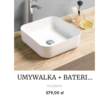
UMYWALKA + BATERIA
WYSOKAZ
PRODUCENT
VELDMAN
Cena
579,00 zł
PERLATOREM+SYFON+K
OREK