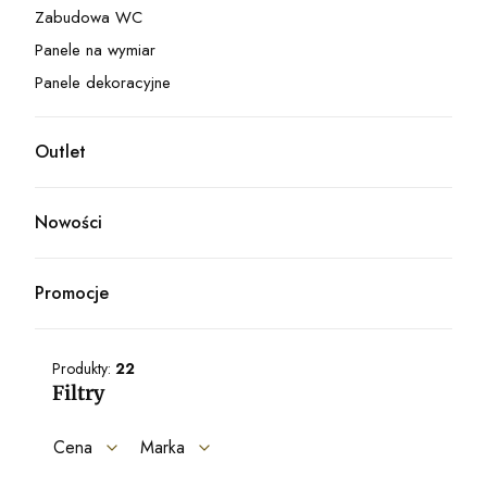
Zabudowa WC
Kategoria - Zabudowa WC
Panele na wymiar
Kategoria - Panele na wymiar
Panele dekoracyjne
Kategoria - Panele dekoracyjne
Outlet
Kategoria - Outlet
Nowości
Promocje
Produkty:
22
Filtry
Cena
Marka