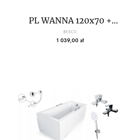
PL WANNA 120x70 +
BATERIA+SŁUCHAWKA+
PRODUCENT
BESCO
Cena
1 039,00 zł
SYFON