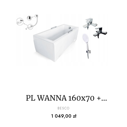
PL WANNA 160x70 +
BATERIA+SŁUCHAWKA+
PRODUCENT
BESCO
Cena
1 049,00 zł
SYFON