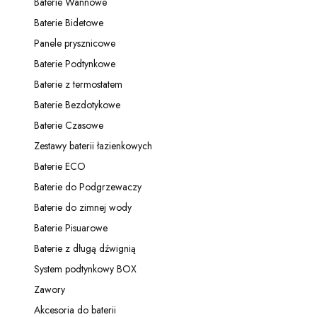
Baterie Wannowe
Kategoria - Baterie Wannowe
Baterie Bidetowe
Kategoria - Baterie Bidetowe
Panele prysznicowe
Kategoria - Panele prysznicowe
Baterie Podtynkowe
Kategoria - Baterie Podtynkowe
Baterie z termostatem
Kategoria - Baterie z termostatem
Baterie Bezdotykowe
Kategoria - Baterie Bezdotykowe
Baterie Czasowe
Kategoria - Baterie Czasowe
Zestawy baterii łazienkowych
Kategoria - Zestawy baterii łazienkowych
Baterie ECO
Kategoria - Baterie ECO
Baterie do Podgrzewaczy
Kategoria - Baterie do Podgrzewaczy
Baterie do zimnej wody
Kategoria - Baterie do zimnej wody
Baterie Pisuarowe
Kategoria - Baterie Pisuarowe
Baterie z długą dźwignią
Kategoria - Baterie z długą dźwignią
System podtynkowy BOX
Kategoria - System podtynkowy BOX
Zawory
Kategoria - Zawory
Akcesoria do baterii