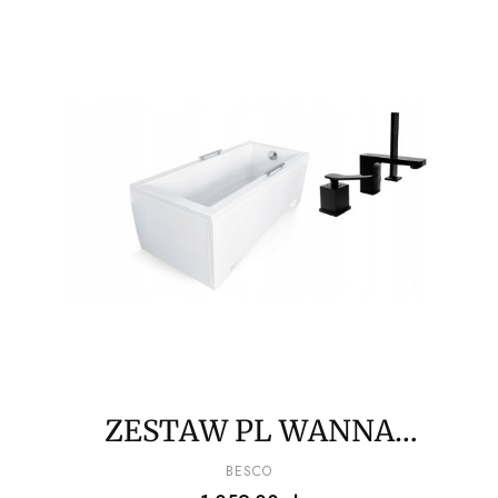
ZESTAW PL WANNA
150x70 + BATERIA
PRODUCENT
BESCO