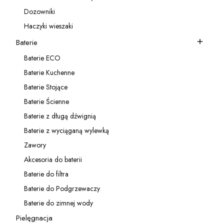
Kategoria - Akcesoria do zlewozmywaków
Dozowniki
Kategoria - Dozowniki
Haczyki wieszaki
Kategoria - Haczyki wieszaki
Baterie
Kategoria - Baterie
Baterie ECO
Kategoria - Baterie ECO
Baterie Kuchenne
Kategoria - Baterie Kuchenne
Baterie Stojące
Kategoria - Baterie Stojące
Baterie Ścienne
Kategoria - Baterie Ścienne
Baterie z długą dźwignią
Kategoria - Baterie z długą dźwignią
Baterie z wyciąganą wylewką
Kategoria - Baterie z wyciąganą wylewką
Zawory
Kategoria - Zawory
Akcesoria do baterii
Kategoria - Akcesoria do baterii
Baterie do filtra
Kategoria - Baterie do filtra
Baterie do Podgrzewaczy
Kategoria - Baterie do Podgrzewaczy
Baterie do zimnej wody
Kategoria - Baterie do zimnej wody
Pielęgnacja
Kategoria - Pielęgnacja