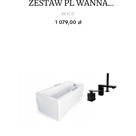
ZESTAW PL WANNA
160x70 + BATERIA
PRODUCENT
BESCO
Cena
1 079,00 zł
CZARNA 3 OTWOROWA