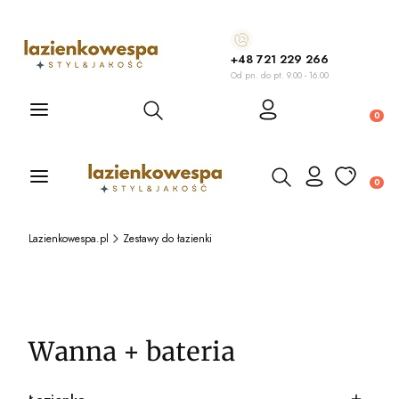
+48 721 229 266
Od pn. do pt. 9.00 - 16.00
Otwórz wyszukiwarkę
Produ
Otwórz wyszukiwarkę
Produ
Lazienkowespa.pl
Zestawy do łazienki
Wanna + bateria