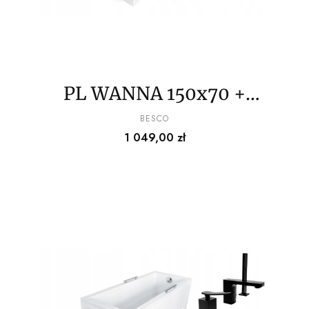
PL WANNA 150x70 +
BATERIA+SŁUCHAWKA+
PRODUCENT
BESCO
Cena
1 049,00 zł
SYFON