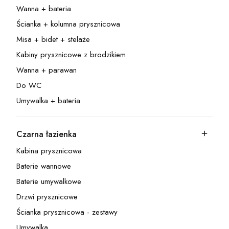
Wanna + bateria
Kategoria - Wanna + bateria
Ścianka + kolumna prysznicowa
Kategoria - Ścianka + kolumna prysznicowa
Misa + bidet + stelaże
Kategoria - Misa + bidet + stelaże
Kabiny prysznicowe z brodzikiem
Kategoria - Kabiny prysznicowe z brodzikiem
Wanna + parawan
Kategoria - Wanna + parawan
Do WC
Kategoria - Do WC
Umywalka + bateria
Kategoria - Umywalka + bateria
Czarna łazienka
Kategoria - Czarna łazienka
Kabina prysznicowa
Kategoria - Kabina prysznicowa
Baterie wannowe
Kategoria - Baterie wannowe
Baterie umywalkowe
Kategoria - Baterie umywalkowe
Drzwi prysznicowe
Kategoria - Drzwi prysznicowe
Ścianka prysznicowa - zestawy
Kategoria - Ścianka prysznicowa - zestawy
Umywalka