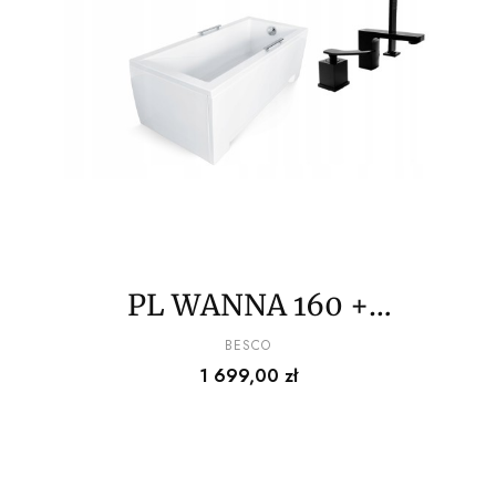
PL WANNA 160 +
BATERIA
PRODUCENT
BESCO
Cena
1 699,00 zł
CZARNA+ZAGŁÓWEK+OB
UDOWA+Uch