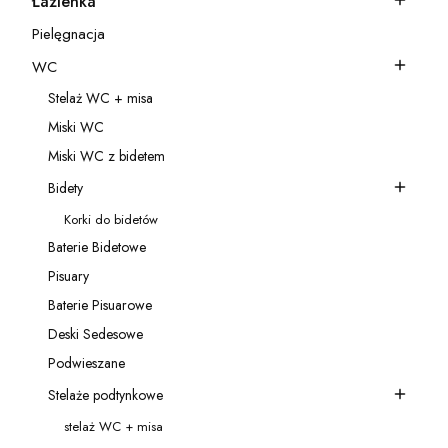
Łazienka
Kategoria - Łazienka
Pielęgnacja
Kategoria - Pielęgnacja
WC
Kategoria - WC
Stelaż WC + misa
Kategoria - Stelaż WC + misa
Miski WC
Kategoria - Miski WC
Miski WC z bidetem
Kategoria - Miski WC z bidetem
Bidety
Kategoria - Bidety
Korki do bidetów
Kategoria - Korki do bidetów
Baterie Bidetowe
Kategoria - Baterie Bidetowe
Pisuary
Kategoria - Pisuary
Baterie Pisuarowe
Kategoria - Baterie Pisuarowe
Deski Sedesowe
Kategoria - Deski Sedesowe
Podwieszane
Kategoria - Podwieszane
Stelaże podtynkowe
Kategoria - Stelaże podtynkowe
stelaż WC + misa
Kategoria - stelaż WC + misa