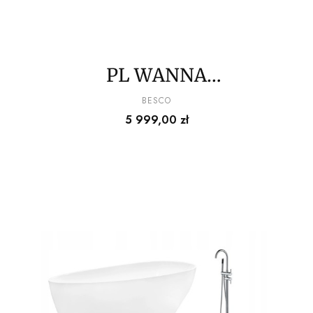
PL WANNA
WOLNOSTOJĄCA160
PRODUCENT
BESCO
Cena
5 999,00 zł
+CZARNA
BATERIA+SYFON