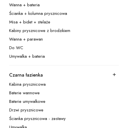
Wanna + bateria
Kategoria - Wanna + bateria
Ścianka + kolumna prysznicowa
Kategoria - Ścianka + kolumna prysznicowa
Misa + bidet + stelaże
Kategoria - Misa + bidet + stelaże
Kabiny prysznicowe z brodzikiem
Kategoria - Kabiny prysznicowe z brodzikiem
Wanna + parawan
Kategoria - Wanna + parawan
Do WC
Kategoria - Do WC
Umywalka + bateria
Kategoria - Umywalka + bateria
Czarna łazienka
Kategoria - Czarna łazienka
Kabina prysznicowa
Kategoria - Kabina prysznicowa
Baterie wannowe
Kategoria - Baterie wannowe
Baterie umywalkowe
Kategoria - Baterie umywalkowe
Drzwi prysznicowe
Kategoria - Drzwi prysznicowe
Ścianka prysznicowa - zestawy
Kategoria - Ścianka prysznicowa - zestawy
Umywalka