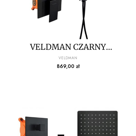
VELDMAN CZARNY
ZESTAW PODTYNKOWY
PRODUCENT
VELDMAN
Cena
869,00 zł
QUADRO BLACK