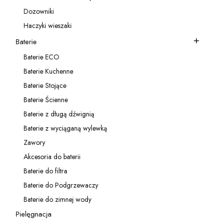
Kategoria - Akcesoria do zlewozmywaków
Dozowniki
Kategoria - Dozowniki
Haczyki wieszaki
Kategoria - Haczyki wieszaki
Baterie
Kategoria - Baterie
Baterie ECO
Kategoria - Baterie ECO
Baterie Kuchenne
Kategoria - Baterie Kuchenne
Baterie Stojące
Kategoria - Baterie Stojące
Baterie Ścienne
Kategoria - Baterie Ścienne
Baterie z długą dźwignią
Kategoria - Baterie z długą dźwignią
Baterie z wyciąganą wylewką
Kategoria - Baterie z wyciąganą wylewką
Zawory
Kategoria - Zawory
Akcesoria do baterii
Kategoria - Akcesoria do baterii
Baterie do filtra
Kategoria - Baterie do filtra
Baterie do Podgrzewaczy
Kategoria - Baterie do Podgrzewaczy
Baterie do zimnej wody
Kategoria - Baterie do zimnej wody
Pielęgnacja
Kategoria - Pielęgnacja