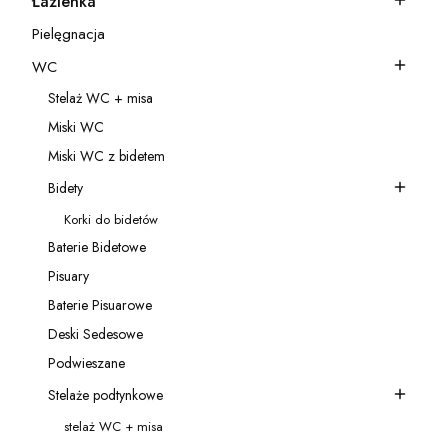
Łazienka
Kategoria - Łazienka
Pielęgnacja
Kategoria - Pielęgnacja
WC
Kategoria - WC
Stelaż WC + misa
Kategoria - Stelaż WC + misa
Miski WC
Kategoria - Miski WC
Miski WC z bidetem
Kategoria - Miski WC z bidetem
Bidety
Kategoria - Bidety
Korki do bidetów
Kategoria - Korki do bidetów
Baterie Bidetowe
Kategoria - Baterie Bidetowe
Pisuary
Kategoria - Pisuary
Baterie Pisuarowe
Kategoria - Baterie Pisuarowe
Deski Sedesowe
Kategoria - Deski Sedesowe
Podwieszane
Kategoria - Podwieszane
Stelaże podtynkowe
Kategoria - Stelaże podtynkowe
stelaż WC + misa
Kategoria - stelaż WC + misa