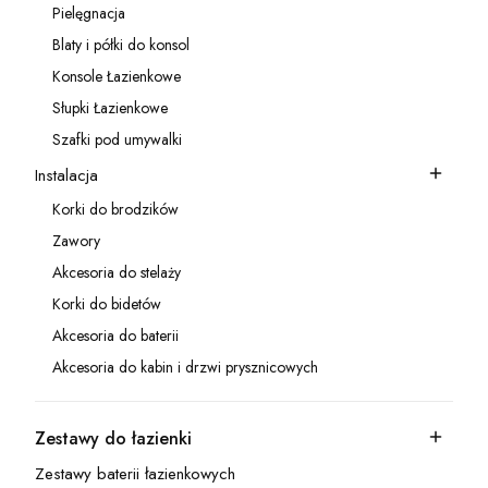
Pielęgnacja
Kategoria - Pielęgnacja
Blaty i półki do konsol
Kategoria - Blaty i półki do konsol
Konsole Łazienkowe
Kategoria - Konsole Łazienkowe
Słupki Łazienkowe
Kategoria - Słupki Łazienkowe
Szafki pod umywalki
Kategoria - Szafki pod umywalki
Instalacja
Kategoria - Instalacja
Korki do brodzików
Kategoria - Korki do brodzików
Zawory
Kategoria - Zawory
Akcesoria do stelaży
Kategoria - Akcesoria do stelaży
Korki do bidetów
Kategoria - Korki do bidetów
Akcesoria do baterii
Kategoria - Akcesoria do baterii
Akcesoria do kabin i drzwi prysznicowych
Kategoria - Akcesoria do kabin i drzwi prysznicowych
Zestawy do łazienki
Kategoria - Zestawy do łazienki
Zestawy baterii łazienkowych
Kategoria - Zestawy baterii łazienkowych