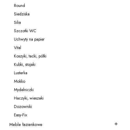
Kategoria - Relingi
Round
Kategoria - Round
Siedziska
Kategoria - Siedziska
Silia
Kategoria - Silia
Szczotki WC
Kategoria - Szczotki WC
Uchwyty na papier
Kategoria - Uchwyty na papier
Vital
Kategoria - Vital
Koszyki, tacki, półki
Kategoria - Koszyki, tacki, półki
Kubki, stojaki
Kategoria - Kubki, stojaki
Lusterka
Kategoria - Lusterka
Mokko
Kategoria - Mokko
Mydelniczki
Kategoria - Mydelniczki
Haczyki, wieszaki
Kategoria - Haczyki, wieszaki
Dozowniki
Kategoria - Dozowniki
Easy-Fix
Kategoria - Easy-Fix
Meble łazienkowe
Kategoria - Meble łazienkowe