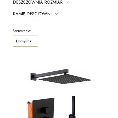
DESZCZOWNIA ROZMIAR
RAMIĘ DESCZOWNI
Koniec filtrów
Lista produktów
Sortowanie:
Domyślne