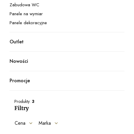
Zabudowa WC
Kategoria - Zabudowa WC
Panele na wymiar
Kategoria - Panele na wymiar
Panele dekoracyjne
Kategoria - Panele dekoracyjne
Outlet
Kategoria - Outlet
Nowości
Promocje
Produkty:
3
Filtry
Cena
Marka