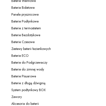
Baterie Wannowe
Kategoria - Baterie Wannowe
Baterie Bidetowe
Kategoria - Baterie Bidetowe
Panele prysznicowe
Kategoria - Panele prysznicowe
Baterie Podtynkowe
Kategoria - Baterie Podtynkowe
Baterie z termostatem
Kategoria - Baterie z termostatem
Baterie Bezdotykowe
Kategoria - Baterie Bezdotykowe
Baterie Czasowe
Kategoria - Baterie Czasowe
Zestawy baterii łazienkowych
Kategoria - Zestawy baterii łazienkowych
Baterie ECO
Kategoria - Baterie ECO
Baterie do Podgrzewaczy
Kategoria - Baterie do Podgrzewaczy
Baterie do zimnej wody
Kategoria - Baterie do zimnej wody
Baterie Pisuarowe
Kategoria - Baterie Pisuarowe
Baterie z długą dźwignią
Kategoria - Baterie z długą dźwignią
System podtynkowy BOX
Kategoria - System podtynkowy BOX
Zawory
Kategoria - Zawory
Akcesoria do baterii