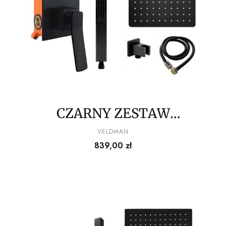
CZARNY ZESTAW
PODTYNKOWY NEGRO
PRODUCENT
VELDMAN
Cena
839,00 zł
VELDMAN