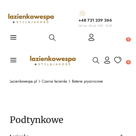
+48 721 229 266
Od pn. do pt. 9.00 - 16.00
Otwórz wyszukiwarkę
Produ
Otwórz wyszukiwarkę
Produ
Lazienkowespa.pl
Czarna łazienka
Baterie prysznicowe
Podtynkowe