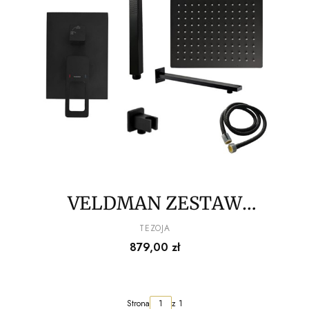
VELDMAN ZESTAW
PODTYNKOWY TREVI
PRODUCENT
TEZOJA
Cena
879,00 zł
Strona
z 1