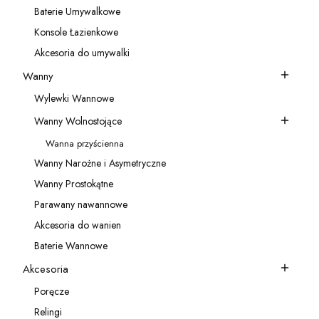
Baterie Umywalkowe
Kategoria - Baterie Umywalkowe
Konsole Łazienkowe
Kategoria - Konsole Łazienkowe
Akcesoria do umywalki
Kategoria - Akcesoria do umywalki
Wanny
Kategoria - Wanny
Wylewki Wannowe
Kategoria - Wylewki Wannowe
Wanny Wolnostojące
Kategoria - Wanny Wolnostojące
Wanna przyścienna
Kategoria - Wanna przyścienna
Wanny Narożne i Asymetryczne
Kategoria - Wanny Narożne i Asymetryczne
Wanny Prostokątne
Kategoria - Wanny Prostokątne
Parawany nawannowe
Kategoria - Parawany nawannowe
Akcesoria do wanien
Kategoria - Akcesoria do wanien
Baterie Wannowe
Kategoria - Baterie Wannowe
Akcesoria
Kategoria - Akcesoria
Poręcze
Kategoria - Poręcze
Relingi