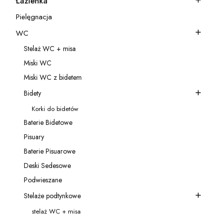
Łazienka
Kategoria - Łazienka
Pielęgnacja
Kategoria - Pielęgnacja
WC
Kategoria - WC
Stelaż WC + misa
Kategoria - Stelaż WC + misa
Miski WC
Kategoria - Miski WC
Miski WC z bidetem
Kategoria - Miski WC z bidetem
Bidety
Kategoria - Bidety
Korki do bidetów
Kategoria - Korki do bidetów
Baterie Bidetowe
Kategoria - Baterie Bidetowe
Pisuary
Kategoria - Pisuary
Baterie Pisuarowe
Kategoria - Baterie Pisuarowe
Deski Sedesowe
Kategoria - Deski Sedesowe
Podwieszane
Kategoria - Podwieszane
Stelaże podtynkowe
Kategoria - Stelaże podtynkowe
stelaż WC + misa
Kategoria - stelaż WC + misa