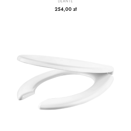
wolnoopadająca
DEANTE
Cena
254,00 zł