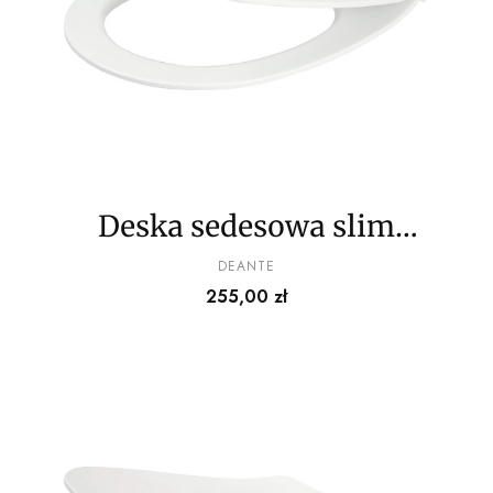
Deska sedesowa slim
wolnoopadająca
PRODUCENT
DEANTE
Cena
255,00 zł