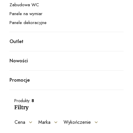
Zabudowa WC
Kategoria - Zabudowa WC
Panele na wymiar
Kategoria - Panele na wymiar
Panele dekoracyjne
Kategoria - Panele dekoracyjne
Outlet
Kategoria - Outlet
Nowości
Promocje
Produkty:
8
Filtry
Cena
Marka
Wykończenie