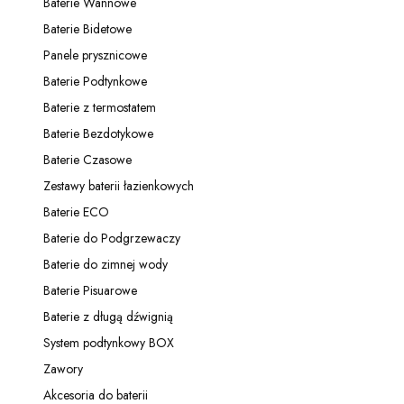
Baterie Wannowe
Kategoria - Baterie Wannowe
Baterie Bidetowe
Kategoria - Baterie Bidetowe
Panele prysznicowe
Kategoria - Panele prysznicowe
Baterie Podtynkowe
Kategoria - Baterie Podtynkowe
Baterie z termostatem
Kategoria - Baterie z termostatem
Baterie Bezdotykowe
Kategoria - Baterie Bezdotykowe
Baterie Czasowe
Kategoria - Baterie Czasowe
Zestawy baterii łazienkowych
Kategoria - Zestawy baterii łazienkowych
Baterie ECO
Kategoria - Baterie ECO
Baterie do Podgrzewaczy
Kategoria - Baterie do Podgrzewaczy
Baterie do zimnej wody
Kategoria - Baterie do zimnej wody
Baterie Pisuarowe
Kategoria - Baterie Pisuarowe
Baterie z długą dźwignią
Kategoria - Baterie z długą dźwignią
System podtynkowy BOX
Kategoria - System podtynkowy BOX
Zawory
Kategoria - Zawory
Akcesoria do baterii