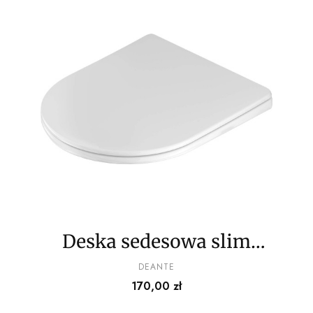
Deska sedesowa slim
wolnoopadająca
PRODUCENT
DEANTE
Cena
170,00 zł