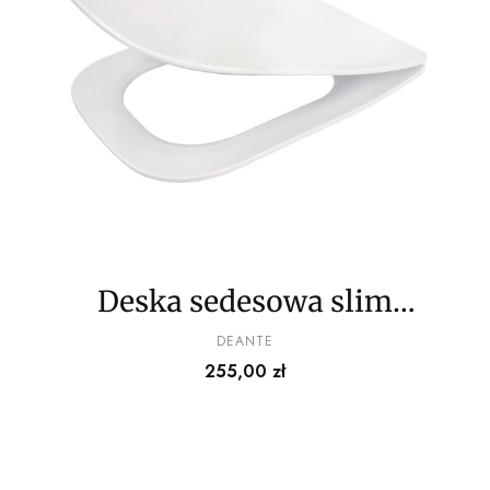
Deska sedesowa slim
wolnoopadająca
PRODUCENT
DEANTE
Cena
255,00 zł