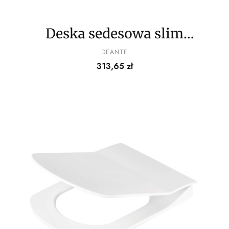
Deska sedesowa slim
wolnoopadająca
PRODUCENT
DEANTE
Cena
313,65 zł