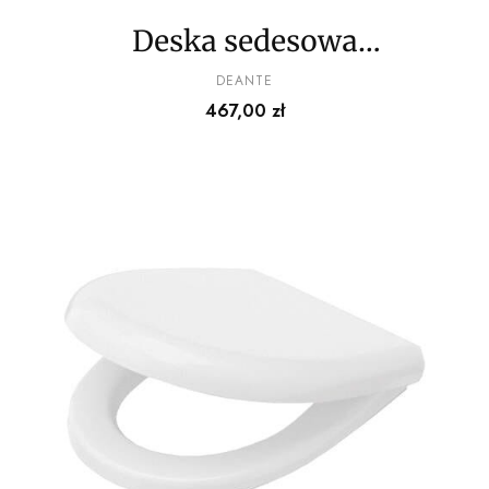
Deska sedesowa
wolnoopadająca
PRODUCENT
DEANTE
Cena
467,00 zł