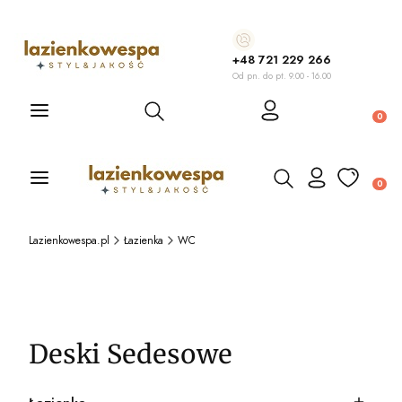
+48 721 229 266
Od pn. do pt. 9.00 - 16.00
Otwórz wyszukiwarkę
Produ
Otwórz wyszukiwarkę
Produ
Lazienkowespa.pl
Łazienka
WC
Deski Sedesowe