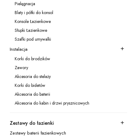
Pielęgnacja
Kategoria - Pielęgnacja
Blaty i półki do konsol
Kategoria - Blaty i półki do konsol
Konsole Łazienkowe
Kategoria - Konsole Łazienkowe
Słupki Łazienkowe
Kategoria - Słupki Łazienkowe
Szafki pod umywalki
Kategoria - Szafki pod umywalki
Instalacja
Kategoria - Instalacja
Korki do brodzików
Kategoria - Korki do brodzików
Zawory
Kategoria - Zawory
Akcesoria do stelaży
Kategoria - Akcesoria do stelaży
Korki do bidetów
Kategoria - Korki do bidetów
Akcesoria do baterii
Kategoria - Akcesoria do baterii
Akcesoria do kabin i drzwi prysznicowych
Kategoria - Akcesoria do kabin i drzwi prysznicowych
Zestawy do łazienki
Kategoria - Zestawy do łazienki
Zestawy baterii łazienkowych
Kategoria - Zestawy baterii łazienkowych