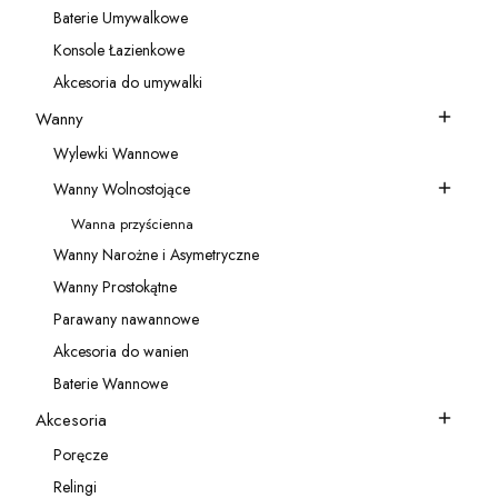
Baterie Umywalkowe
Kategoria - Baterie Umywalkowe
Konsole Łazienkowe
Kategoria - Konsole Łazienkowe
Akcesoria do umywalki
Kategoria - Akcesoria do umywalki
Wanny
Kategoria - Wanny
Wylewki Wannowe
Kategoria - Wylewki Wannowe
Wanny Wolnostojące
Kategoria - Wanny Wolnostojące
Wanna przyścienna
Kategoria - Wanna przyścienna
Wanny Narożne i Asymetryczne
Kategoria - Wanny Narożne i Asymetryczne
Wanny Prostokątne
Kategoria - Wanny Prostokątne
Parawany nawannowe
Kategoria - Parawany nawannowe
Akcesoria do wanien
Kategoria - Akcesoria do wanien
Baterie Wannowe
Kategoria - Baterie Wannowe
Akcesoria
Kategoria - Akcesoria
Poręcze
Kategoria - Poręcze
Relingi