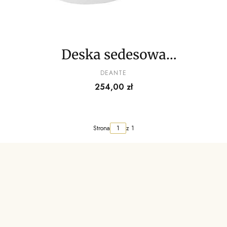
Deska sedesowa
wolnoopadająca
PRODUCENT
DEANTE
Cena
254,00 zł
Strona
z 1