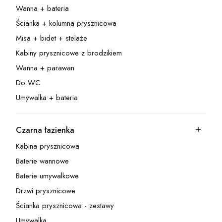
Wanna + bateria
Kategoria - Wanna + bateria
Ścianka + kolumna prysznicowa
Kategoria - Ścianka + kolumna prysznicowa
Misa + bidet + stelaże
Kategoria - Misa + bidet + stelaże
Kabiny prysznicowe z brodzikiem
Kategoria - Kabiny prysznicowe z brodzikiem
Wanna + parawan
Kategoria - Wanna + parawan
Do WC
Kategoria - Do WC
Umywalka + bateria
Kategoria - Umywalka + bateria
Czarna łazienka
Kategoria - Czarna łazienka
Kabina prysznicowa
Kategoria - Kabina prysznicowa
Baterie wannowe
Kategoria - Baterie wannowe
Baterie umywalkowe
Kategoria - Baterie umywalkowe
Drzwi prysznicowe
Kategoria - Drzwi prysznicowe
Ścianka prysznicowa - zestawy
Kategoria - Ścianka prysznicowa - zestawy
Umywalka