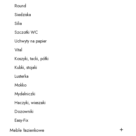
Kategoria - Relingi
Round
Kategoria - Round
Siedziska
Kategoria - Siedziska
Silia
Kategoria - Silia
Szczotki WC
Kategoria - Szczotki WC
Uchwyty na papier
Kategoria - Uchwyty na papier
Vital
Kategoria - Vital
Koszyki, tacki, półki
Kategoria - Koszyki, tacki, półki
Kubki, stojaki
Kategoria - Kubki, stojaki
Lusterka
Kategoria - Lusterka
Mokko
Kategoria - Mokko
Mydelniczki
Kategoria - Mydelniczki
Haczyki, wieszaki
Kategoria - Haczyki, wieszaki
Dozowniki
Kategoria - Dozowniki
Easy-Fix
Kategoria - Easy-Fix
Meble łazienkowe
Kategoria - Meble łazienkowe