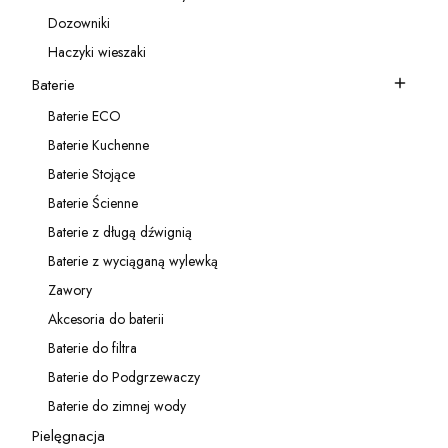
Kategoria - Akcesoria do zlewozmywaków
Dozowniki
Kategoria - Dozowniki
Haczyki wieszaki
Kategoria - Haczyki wieszaki
Baterie
Kategoria - Baterie
Baterie ECO
Kategoria - Baterie ECO
Baterie Kuchenne
Kategoria - Baterie Kuchenne
Baterie Stojące
Kategoria - Baterie Stojące
Baterie Ścienne
Kategoria - Baterie Ścienne
Baterie z długą dźwignią
Kategoria - Baterie z długą dźwignią
Baterie z wyciąganą wylewką
Kategoria - Baterie z wyciąganą wylewką
Zawory
Kategoria - Zawory
Akcesoria do baterii
Kategoria - Akcesoria do baterii
Baterie do filtra
Kategoria - Baterie do filtra
Baterie do Podgrzewaczy
Kategoria - Baterie do Podgrzewaczy
Baterie do zimnej wody
Kategoria - Baterie do zimnej wody
Pielęgnacja
Kategoria - Pielęgnacja