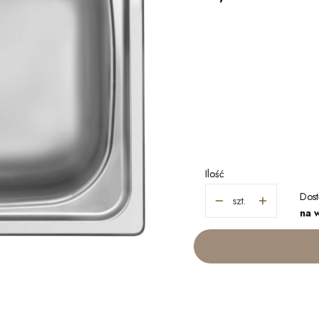
Wybierz wariant produ
Poszczególne warianty mogą r
*
WYKOŃCZENIE
Wybierz
Ilość
Dost
szt.
na 