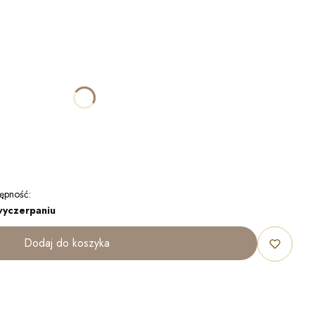
ktu:
óżnić się ceną
ępność:
wyczerpaniu
Dodaj do koszyka