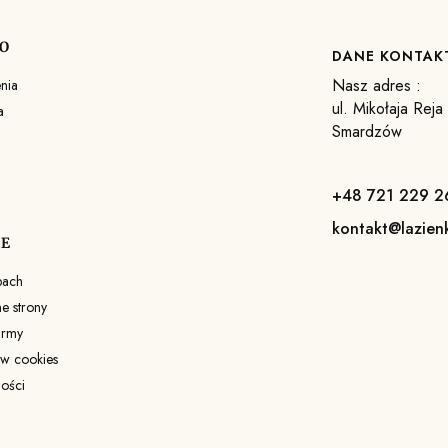
O
DANE KONTA
Nasz adres :
nia
ul. Mikołaja Rej
a
Smardzów
+48 721 229 2
kontakt@lazien
JE
pach
 strony
irmy
ów cookies
ności