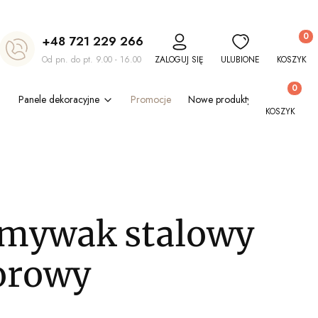
Produkt
+48 721 229 266
Od pn. do pt. 9.00 - 16.00
ZALOGUJ SIĘ
ULUBIONE
KOSZYK
Produkty w
Panele dekoracyjne
Promocje
Nowe produkty
Blog
Out
KOSZYK
mywak stalowy
orowy