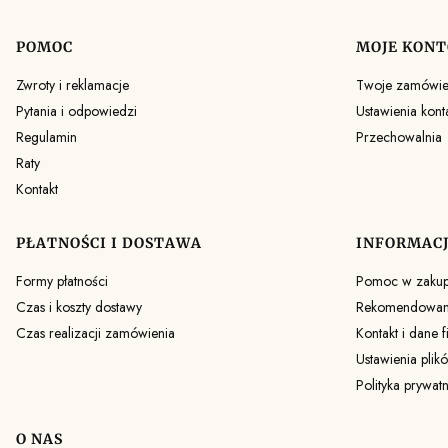
POMOC
MOJE KONT
Linki w stopce
Zwroty i reklamacje
Twoje zamówie
Pytania i odpowiedzi
Ustawienia kont
Regulamin
Przechowalnia
Raty
Kontakt
PŁATNOŚCI I DOSTAWA
INFORMAC
Formy płatności
Pomoc w zaku
Czas i koszty dostawy
Rekomendowane
Czas realizacji zamówienia
Kontakt i dane f
Ustawienia plik
Polityka prywat
O NAS