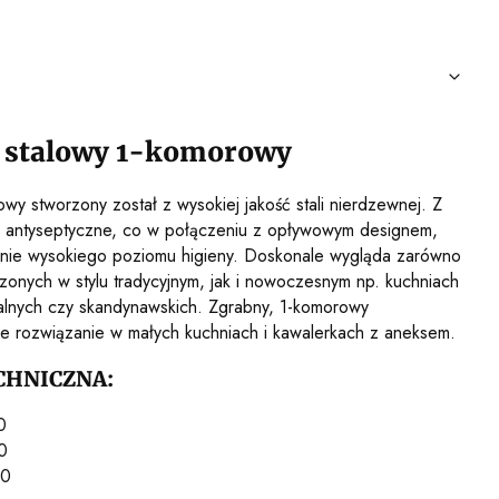
stalowy 1-komorowy
wy stworzony został z wysokiej jakość stali nierdzewnej. Z
i antyseptyczne, co w połączeniu z opływowym designem,
ymanie wysokiego poziomu higieny. Doskonale wygląda zarówno
onych w stylu tradycyjnym, jak i nowoczesnym np. kuchniach
rialnych czy skandynawskich. Zgrabny, 1-komorowy
 rozwiązanie w małych kuchniach i kawalerkach z aneksem.
CHNICZNA:
0
0
10