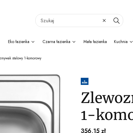
Wyczyść
Szukaj
Eko łazienka
Czarna łazienka
Mała łazienka
Kuchnia
zmywak stalowy 1-komorowy
Zlewoz
1-kom
Cena
356,15 zł