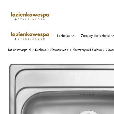
Łazienka
Zestawy do łazienki
Lazienkowespa.pl
Kuchnia
Zlewozmywaki
Zlowozmywaki Stalowe
Zlewo