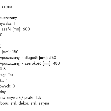
 satyna
puszczany
mywaka: 1
 szafki [mm]: 600
00
0
 [mm]: 180
(wpuszczany) - długość [mm]: 580
(wpuszczany) - szerokość [mm]: 480
 0.6
zęt: Tak
.5''
towych: 0
alny
ia zmywarki/ pralki: Tak
ru: stal, dekor; stal, satyna