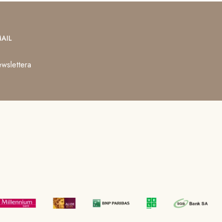
AIL
wslettera