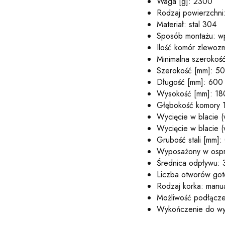
Waga [g]: 2300
Rodzaj powierzchni:
Materiał: stal 304
Sposób montażu: w
Ilość komór zlewoz
Minimalna szerokość
Szerokość [mm]: 5
Długość [mm]: 600
Wysokość [mm]: 18
Głębokość komory 1
Wycięcie w blacie 
Wycięcie w blacie 
Grubość stali [mm]:
Wyposażony w ospr
Średnica odpływu: 3
Liczba otworów go
Rodzaj korka: manu
Możliwość podłączen
Wykończenie do wybo