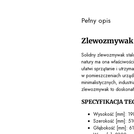
Pełny opis
Zlewozmywak 
Solidny zlewozmywak stalo
natury ma ona właściwośc
ułatwi sprzątanie i utrz
w pomieszczeniach urządz
minimalistycznych, indust
zlewozmywak to doskonałe
SPECYFIKACJA TE
Wysokość [mm]: 19
Szerokość [mm]: 51
Głębokość [mm]: 6