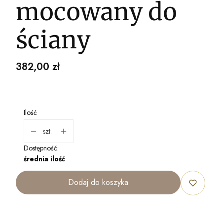
mocowany do
ściany
Cena
382,00 zł
Ilość
szt.
Dostępność:
średnia ilość
Dodaj do koszyka