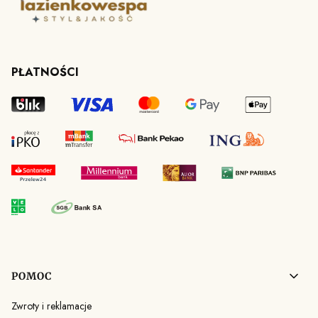
PŁATNOŚCI
Linki w stopce
POMOC
Zwroty i reklamacje