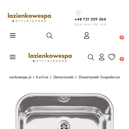
+48 721 229 266
Od pn. do pt. 9.00 - 16.00
Otwórz wyszukiwarkę
Produ
Otwórz wyszukiwarkę
Produ
Lazienkowespa.pl
Kuchnia
Zlewozmywaki
Zlowozmywaki Gospodarcze