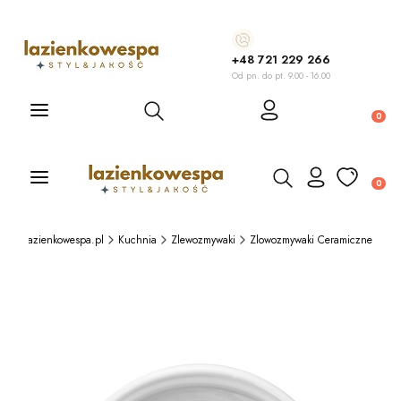
+48 721 229 266
Od pn. do pt. 9.00 - 16.00
Otwórz wyszukiwarkę
Produ
Otwórz wyszukiwarkę
Produ
Lazienkowespa.pl
Kuchnia
Zlewozmywaki
Zlowozmywaki Ceramiczne