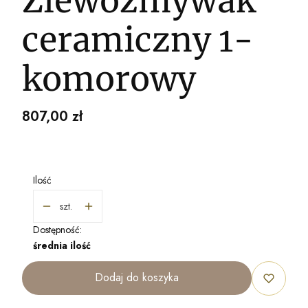
Zlewozmywak
ceramiczny 1-
komorowy
Cena
807,00 zł
Ilość
szt.
Dostępność:
średnia ilość
Dodaj do koszyka