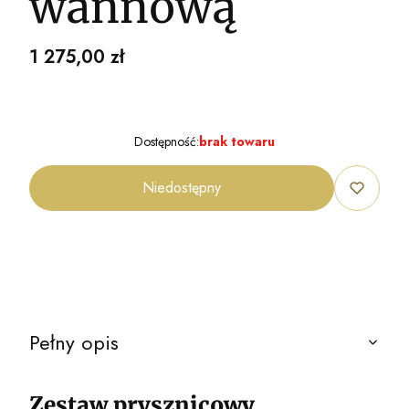
wannową
Cena
1 275,00 zł
Dostępność:
brak towaru
Niedostępny
Pełny opis
Zestaw prysznicowy