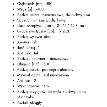
Głębokość [mm]: 480
Waga [g]: 3400
Rodzaj baterii: mieszaczowa, dwuuchwytowa
Sposób montażu: podtynkowy
Klasa przepływu [l/min]: S - 15.1-19.8 l/min
Grupa akustyczna [db]: I (x ≤ 20)
Rodzaj wylewki: stała
Aerator: Tak
Ilość funkcji: 1
Anti-calc: Tak
Rodzaje strumienia: deszczowy
Długość [mm]: 1500
Rodzaj oplotu: podwójnie pleciony
Materiał oplotu: stal nierdzewna
Anti-twist: 2
Wykończenie: nero
Rodzaj przyłącza: do węża z uchwytem na
słuchawkę
Kształt: okrągły