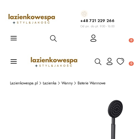
+48 721 229 266
Od pn. do pt. 9.00 - 16.00
Otwórz wyszukiwarkę
Produ
Otwórz wyszukiwarkę
Produ
Lazienkowespa.pl
Łazienka
Wanny
Baterie Wannowe