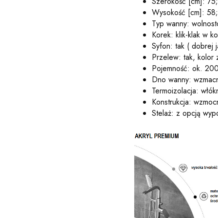
Szerokość [cm]: 75
Wysokość [cm]: 58;
Typ wanny: wolnost
Korek: klik-klak w 
Syfon: tak ( dobrej j
Przelew: tak, kolor 
Pojemność: ok. 200 
Dno wanny: wzmacn
Termoizolacja: włók
Konstrukcja: wzmoc
Stelaż: z opcją wy