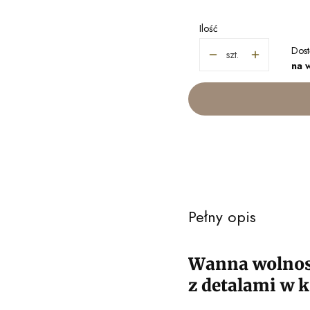
Ilość
Dost
szt.
na 
Pełny opis
Wanna wolnost
z detalami w 