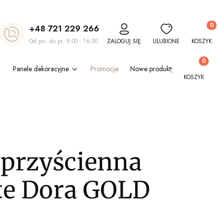
Produkt
+48 721 229 266
Od pn. do pt. 9.00 - 16.00
ZALOGUJ SIĘ
ULUBIONE
KOSZYK
Produkty w
Panele dekoracyjne
Promocje
Nowe produkty
Blog
Out
KOSZYK
przyścienna
nte Dora GOLD