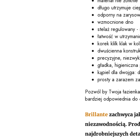
materiał nie żółknie
długo utrzymuje cie
odporny na zarysow
wzmocnione dno
stelaż regulowany -
łatwość w utrzymani
korek klilk klak w k
dwuścienna konstruk
precyzyjne, niezwyk
gładka, higieniczna
kąpiel dla dwojga: 
prosty a zarazem z
Pozwól by Twoja łazienka 
bardziej odpowiednia do
Brillante
zachwyca jak
niezawodnością. Prod
najdrobniejszych det