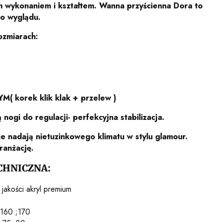
 wykonaniem i kształtem. Wanna przyścienna Dora to
o wyglądu.
ozmiarach:
( korek klik klak + przelew )
nogi do regulacji- perfekcyjna stabilizacja.
ce nadają nietuzinkowego klimatu w stylu glamour.
ranżację.
CHNICZNA:
 jakości akryl premium
 160 ;170