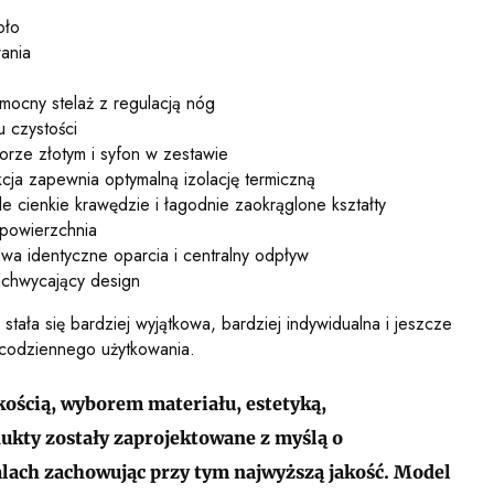
pło
ania
 mocny stelaż z regulacją nóg
u czystości
olorze złotym i syfon w zestawie
cja zapewnia optymalną izolację termiczną
le cienkie krawędzie i łagodnie zaokrąglone kształty
 powierzchnia
dwa identyczne oparcia i centralny odpływ
achwycający design
stała się bardziej wyjątkowa, bardziej indywidualna i jeszcze
 codziennego użytkowania.
ością, wyborem materiału, estetyką,
ukty zostały zaprojektowane z myślą o
alach zachowując przy tym najwyższą jakość. Model