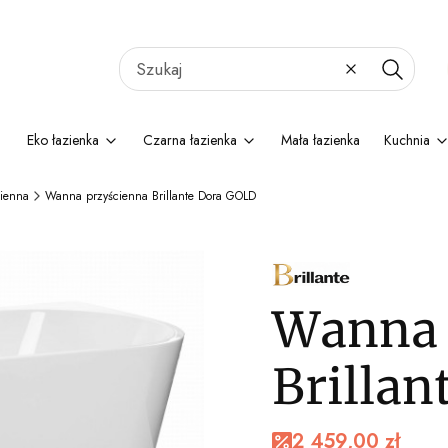
Wyczyść
Szukaj
Eko łazienka
Czarna łazienka
Mała łazienka
Kuchnia
ienna
Wanna przyścienna Brillante Dora GOLD
Wanna 
Brilla
2 459,00 zł