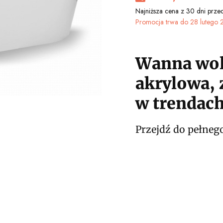
Najniższa cena z 30 dni przed
Promocja trwa do 28 lutego 
Wanna wol
akrylowa,
w trendac
Przejdź do pełneg
Wybierz wariant produ
Poszczególne warianty mogą r
*
ROZMIAR
Wybierz