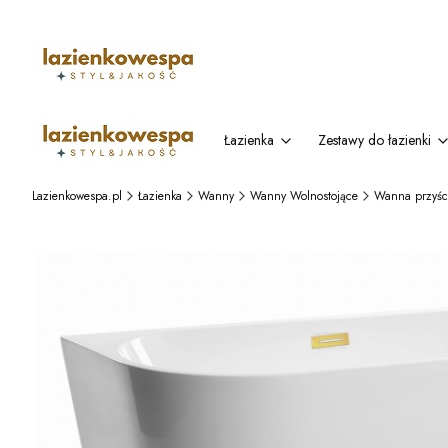
Łazienka
Zestawy do łazienki
Lazienkowespa.pl
Łazienka
Wanny
Wanny Wolnostojące
Wanna przyśc