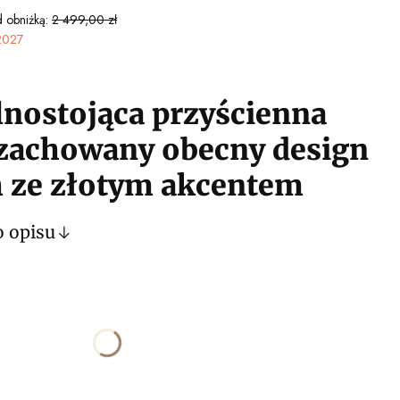
 obniżką:
2 499,00 zł
2027
nostojąca przyścienna
 zachowany obecny design
h ze złotym akcentem
o opisu
ktu:
óżnić się ceną