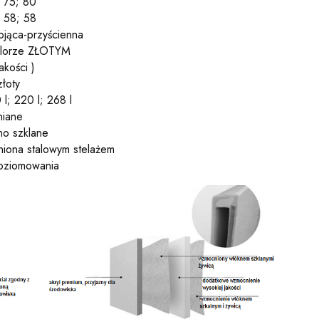
; 75; 80
 58; 58
ojąca-przyścienna
kolorze ZŁOTYM
akości )
złoty
l; 220 l; 268 l
iane
no szklane
niona stalowym stelażem
poziomowania