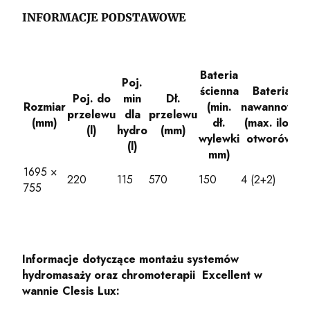
INFORMACJE PODSTAWOWE
Bateria
Poj.
ścienna
Bateria
Poj. do
min
Dł.
Rozmiar
(min.
nawannowa
przelewu
dla
przelewu
(mm)
dł.
(max. ilość
(l)
hydro
(mm)
wylewki
otworów)
(l)
mm)
1695 ×
220
115
570
150
4 (2+2)
755
Informacje dotyczące montażu systemów
hydromasaży oraz chromoterapii Excellent w
wannie Clesis Lux: