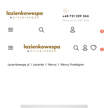
+48 721 229 266
Od pn. do pt. 9.00 - 16.00
Otwórz wyszukiwarkę
Produ
Otwórz wyszukiwarkę
Produ
Lazienkowespa.pl
Łazienka
Wanny
Wanny Prostokątne