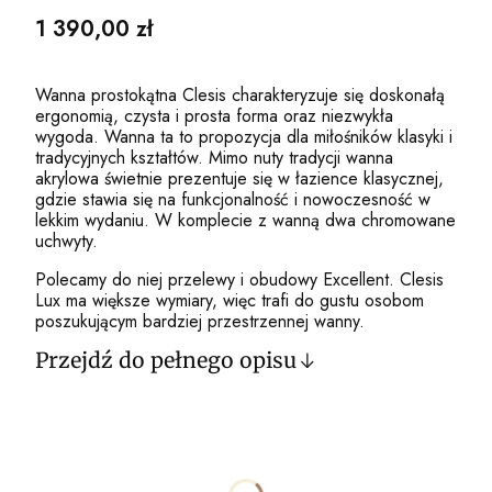
Cena
1 390,00 zł
Wanna prostokątna Clesis charakteryzuje się doskonałą
ergonomią, czysta i prosta forma oraz niezwykła
wygoda. Wanna ta to propozycja dla miłośników klasyki i
tradycyjnych kształtów. Mimo nuty tradycji wanna
akrylowa świetnie prezentuje się w łazience klasycznej,
gdzie stawia się na funkcjonalność i nowoczesność w
lekkim wydaniu. W komplecie z wanną dwa chromowane
uchwyty.
Polecamy do niej przelewy i obudowy Excellent. Clesis
Lux ma większe wymiary, więc trafi do gustu osobom
poszukującym bardziej przestrzennej wanny.
Przejdź do pełnego opisu
Wybierz wariant produktu:
Poszczególne warianty mogą różnić się ceną