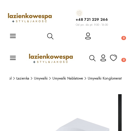
+48 721 229 266
Od pn. do pt. 9.00 - 16.00
Otwórz wyszukiwarkę
Produ
Otwórz wyszukiwarkę
Produ
wespa.pl
Łazienka
Umywalki
Umywalki Nablatowe
Umywalki Konglomerat