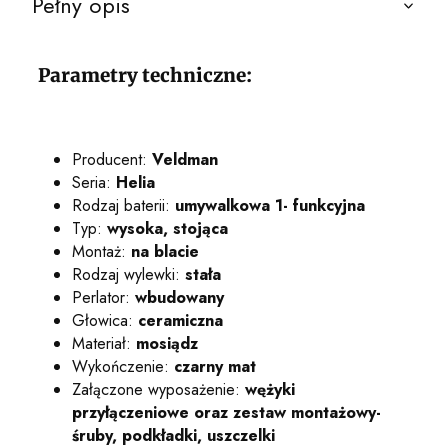
Pełny opis
Parametry techniczne:
Producent:
Veldman
Seria:
Helia
Rodzaj baterii:
umywalkowa 1- funkcyjna
Typ:
wysoka, stojąca
Montaż:
na blacie
Rodzaj wylewki:
stała
Perlator:
wbudowany
Głowica:
ceramiczna
Materiał:
mosiądz
Wykończenie:
czarny mat
Załączone wyposażenie:
wężyki
przyłączeniowe oraz zestaw montażowy-
śruby, podkładki, uszczelki