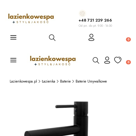
+48 721 229 266
Od pn. do pt. 9.00 - 16.00
Otwórz wyszukiwarkę
Produ
Otwórz wyszukiwarkę
Produ
Lazienkowespa.pl
Łazienka
Baterie
Baterie Umywalkowe