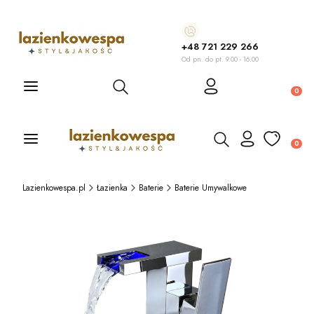
+48 721 229 266
Od pn. do pt. 9.00 - 16.00
Otwórz wyszukiwarkę
Produ
Otwórz wyszukiwarkę
Produ
Lazienkowespa.pl
Łazienka
Baterie
Baterie Umywalkowe