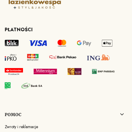
PŁATNOŚCI
Linki w stopce
POMOC
Zwroty i reklamacje