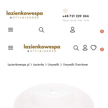
+48 721 229 266
Od pn. do pt. 9.00 - 16.00
Otwórz wyszukiwarkę
Produ
Otwórz wyszukiwarkę
Produ
Lazienkowespa.pl
Łazienka
Umywalki
Umywalki Granitowe