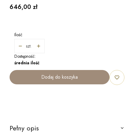
Cena
646,00 zł
Ilość
szt.
Dostępność:
średnia ilość
Dodaj do koszyka
Pełny opis