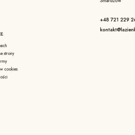
Smardzów
+48 721 229 2
kontakt@lazien
JE
pach
 strony
irmy
ów cookies
ności