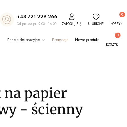
Produkt
+48 721 229 266
Od pn. do pt. 9.00 - 16.00
ZALOGUJ SIĘ
ULUBIONE
KOSZYK
Produkty w
Panele dekoracyjne
Promocje
Nowe produkty
Blog
Out
KOSZYK
 na papier
wy - ścienny