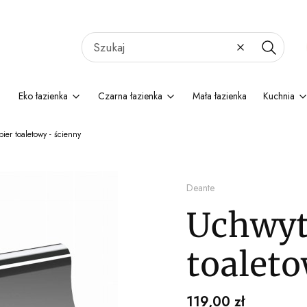
Wyczyść
Szukaj
Eko łazienka
Czarna łazienka
Mała łazienka
Kuchnia
ier toaletowy - ścienny
Deante
Uchwyt
toaleto
Cena
119,00 zł