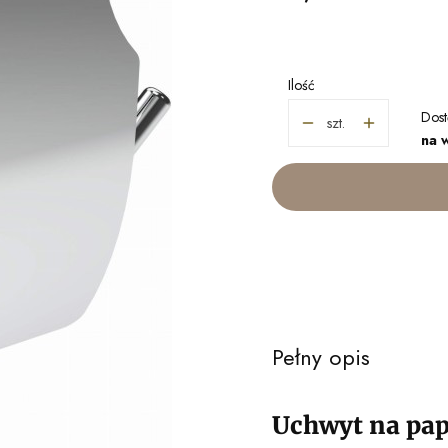
Ilość
Dost
szt.
na 
Pełny opis
Uchwyt na pap