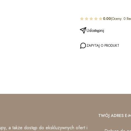
0.00
(Oceny: 0 Re
Udostępnij
ZAPYTAJ O PRODUKT
TWÓJ ADRES E-M
py, a także dostęp do ekskluzywnych ofert i