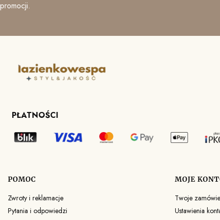
promocji.
PŁATNOŚCI
POMOC
MOJE KONT
Linki w stopce
Zwroty i reklamacje
Twoje zamówie
Pytania i odpowiedzi
Ustawienia kont