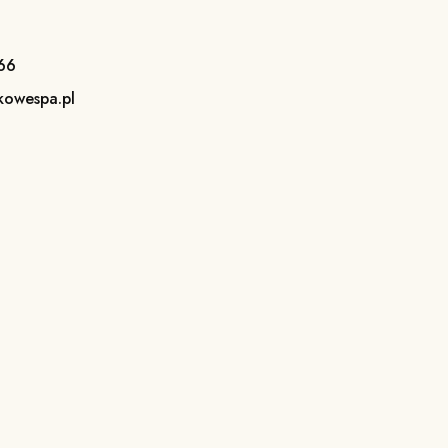
66
kowespa.pl