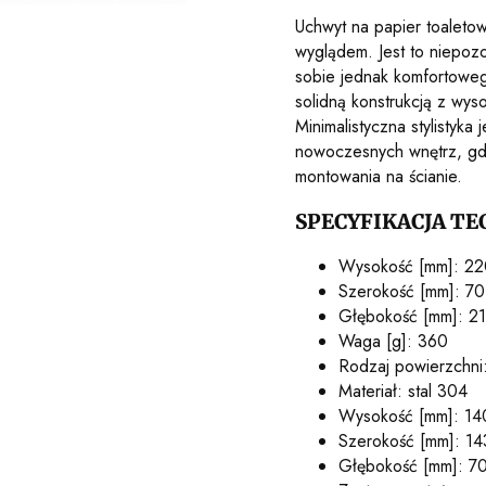
Uchwyt na papier toaleto
wyglądem. Jest to niepo
sobie jednak komfortoweg
solidną konstrukcją z wy
Minimalistyczna stylistyka 
nowoczesnych wnętrz, gdz
montowania na ścianie.
SPECYFIKACJA TE
Wysokość [mm]: 22
Szerokość [mm]: 70
Głębokość [mm]: 2
Waga [g]: 360
Rodzaj powierzchni:
Materiał: stal 304
Wysokość [mm]: 14
Szerokość [mm]: 14
Głębokość [mm]: 7