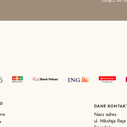
Dołącz do ne
O
DANE KONTA
Nasz adres :
nia
ul. Mikołaja Rej
a