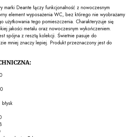
wy marki Deante łączy funkcjonalność z nowoczesnym
zorny element wyposażenia WC, bez którego nie wyobrażamy
o użytkowania tego pomieszczenia. Charakteryzuje się
sokiej jakości metalu oraz nowoczesnym wykończeniem.
jest spójna z resztą kolekcji. Świetnie pasuje do
ie mniej znaczy lepiej. Produkt przeznaczony jest do
CHNICZNA:
0
10
 błysk
0
3
0