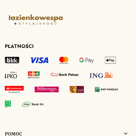
PŁATNOŚCI
Linki w stopce
POMOC