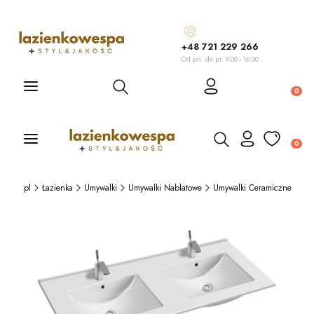
+48 721 229 266
Od pn. do pt. 9.00 - 16.00
Otwórz wyszukiwarkę
Produ
Otwórz wyszukiwarkę
Produ
wespa.pl
Łazienka
Umywalki
Umywalki Nablatowe
Umywalki Ceramiczne