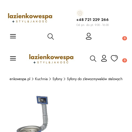
+48 721 229 266
Od pn. do pt. 9.00 - 16.00
Otwórz wyszukiwarkę
Produ
Otwórz wyszukiwarkę
Produ
Lazienkowespa.pl
Kuchnia
Syfony
Syfony do zlewozmywaków stalowych