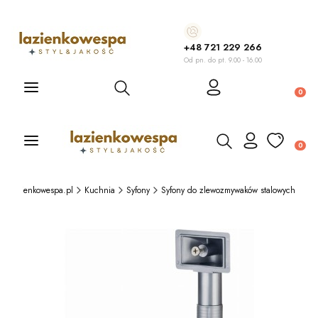
+48 721 229 266
Od pn. do pt. 9.00 - 16.00
Otwórz wyszukiwarkę
Produ
Otwórz wyszukiwarkę
Produ
Lazienkowespa.pl
Kuchnia
Syfony
Syfony do zlewozmywaków stalowych