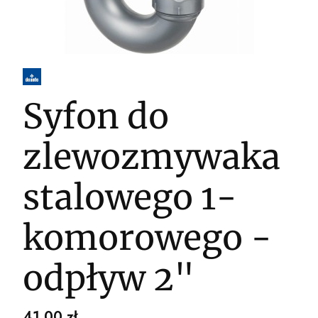
Syfon do
zlewozmywaka
stalowego 1-
komorowego -
odpływ 2"
Cena
41,00 zł