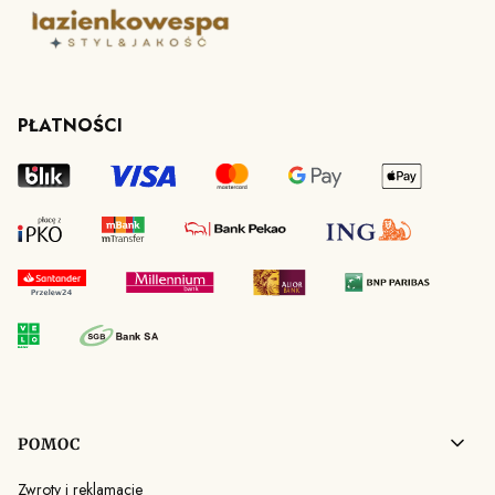
PŁATNOŚCI
Linki w stopce
POMOC
Zwroty i reklamacje