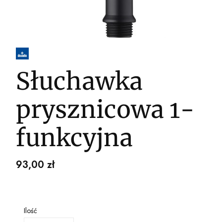
Słuchawka
prysznicowa 1-
funkcyjna
Cena
93,00 zł
Ilość