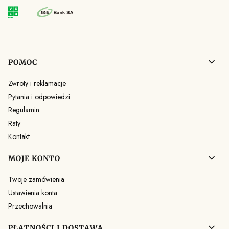
Linki w stopce
POMOC
Zwroty i reklamacje
Pytania i odpowiedzi
Regulamin
Raty
Kontakt
MOJE KONTO
Twoje zamówienia
Ustawienia konta
Przechowalnia
PŁATNOŚCI I DOSTAWA