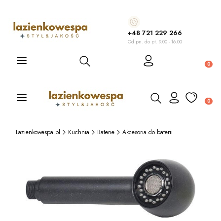
+48 721 229 266
Od pn. do pt. 9.00 - 16.00
Otwórz wyszukiwarkę
Produ
Otwórz wyszukiwarkę
Produ
Lazienkowespa.pl
Kuchnia
Baterie
Akcesoria do baterii