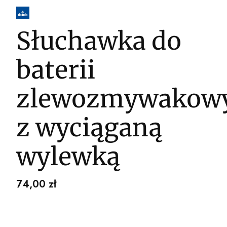
Słuchawka do
baterii
zlewozmywakow
z wyciąganą
wylewką
Cena
74,00 zł