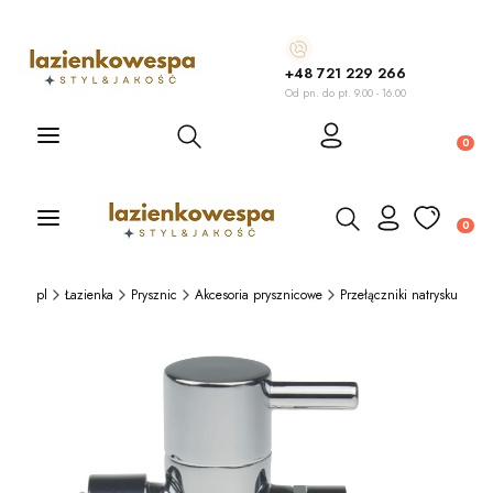
+48 721 229 266
Od pn. do pt. 9.00 - 16.00
Otwórz wyszukiwarkę
Produ
Otwórz wyszukiwarkę
Produ
wespa.pl
Łazienka
Prysznic
Akcesoria prysznicowe
Przełączniki natrysku