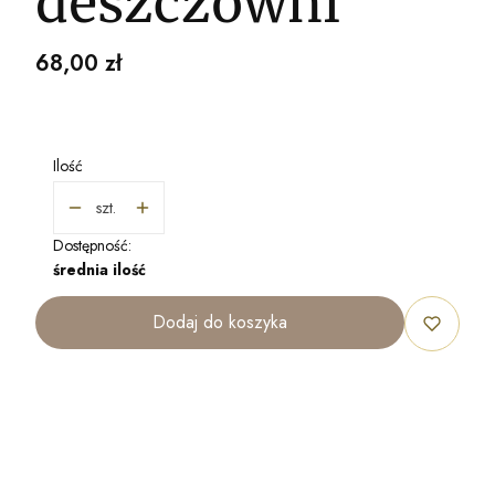
deszczowni
Cena
68,00 zł
Ilość
szt.
Dostępność:
średnia ilość
Dodaj do koszyka