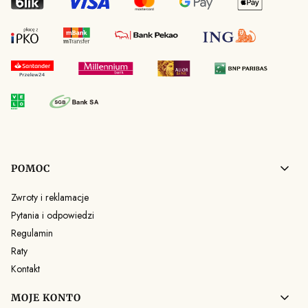
Linki w stopce
POMOC
Zwroty i reklamacje
Pytania i odpowiedzi
Regulamin
Raty
Kontakt
MOJE KONTO