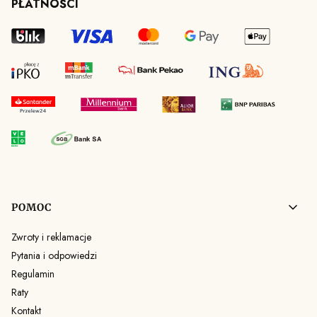
PŁATNOŚCI
Linki w stopce
POMOC
Zwroty i reklamacje
Pytania i odpowiedzi
Regulamin
Raty
Kontakt