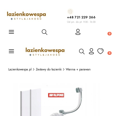
+48 721 229 266
Od pn. do pt. 9.00 - 16.00
Otwórz wyszukiwarkę
Produ
Otwórz wyszukiwarkę
Produ
Lazienkowespa.pl
Zestawy do łazienki
Wanna + parawan