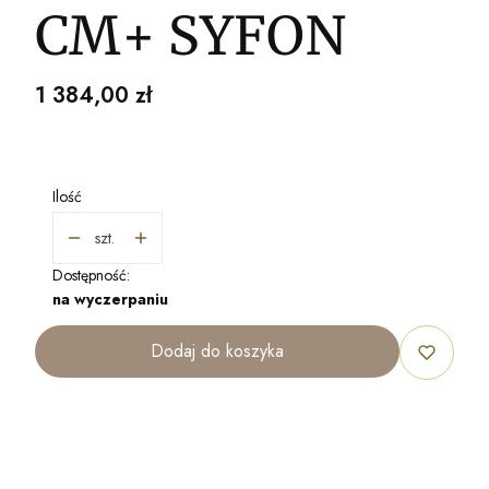
CM+ SYFON
Cena
1 384,00 zł
Ilość
szt.
Dostępność:
na wyczerpaniu
Dodaj do koszyka