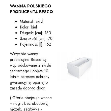
WANNA POLSKIEGO
PRODUCENTA BESCO
Materiał: akryl
Kolor: biel
Długość [cm]: 160
Szerokość [cm]: 70
Pojemność [l]: 162
Wszystkie wanny
prostokątne Besco są
wyprodukowane z akrylu
sanitarnego i objęte 10-
letnim okresem ochrony
gwarancyjnej opartej o
zasadę door-to-door.
( Oferta obejmuje wanne
+ nogi ; bez obudowy,
rączek, zagłówka -