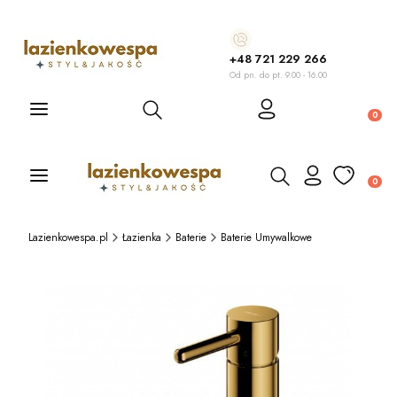
+48 721 229 266
Od pn. do pt. 9.00 - 16.00
Otwórz wyszukiwarkę
Produ
Otwórz wyszukiwarkę
Produ
Lazienkowespa.pl
Łazienka
Baterie
Baterie Umywalkowe