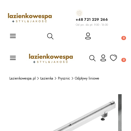
+48 721 229 266
Od pn. do pt. 9.00 - 16.00
Otwórz wyszukiwarkę
Produ
Otwórz wyszukiwarkę
Produ
Lazienkowespa.pl
Łazienka
Prysznic
Odpływy liniowe