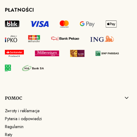
PŁATNOŚCI
Linki w stopce
POMOC
Zwroty i reklamacje
Pytania i odpowiedzi
Regulamin
Raty