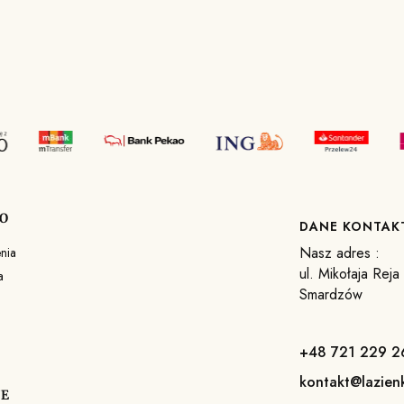
O
DANE KONTA
Nasz adres :
nia
ul. Mikołaja Rej
a
Smardzów
+48 721 229 2
kontakt@lazien
JE