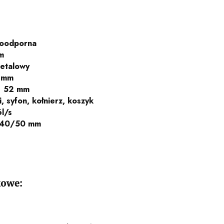
soodporna
m
metalowy
 mm
:
52 mm
i, syfon, kołnierz, koszyk
6l/s
40/50 mm
kowe: