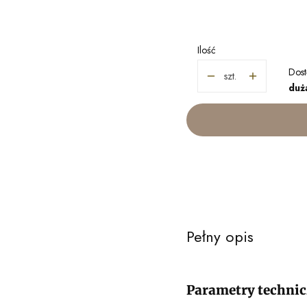
Wybierz
Ilość
Dost
szt.
duża
Pełny opis
Parametry technic