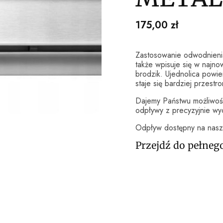
Cena
175,00 zł
Zastosowanie odwodnienia
także wpisuje się w najno
brodzik. Ujednolica powie
staje się bardziej przestr
Dajemy Państwu możliwoś
odpływy z precyzyjnie wy
Odpływ dostępny na nasz
Przejdź do pełneg
Wybierz wariant produ
Poszczególne warianty mogą r
*
ROZMIAR