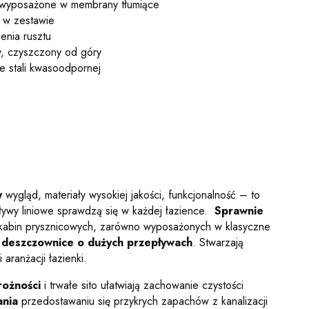
 wyposażone w membrany tłumiące
 w zestawie
nia rusztu
y, czyszczony od góry
e stali kwasoodpornej
y
wygląd, materiały wysokiej jakości, funkcjonalność – to
ływy liniowe sprawdzą się w każdej łazience.
Sprawnie
kabin prysznicowych, zarówno wyposażonych w klasyczne
i
deszczownice o dużych przepływach
. Stwarzają
aranżacji łazienki.
rożności
i trwałe sito ułatwiają zachowanie czystości
ania
przedostawaniu się przykrych zapachów z kanalizacji