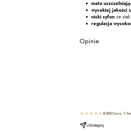
mata uszczelniają
wysokiej jakości 
niski syfon
ze stali
regulacja wysokoś
Opinie
0.00
(Oceny: 0 Re
Udostępnij