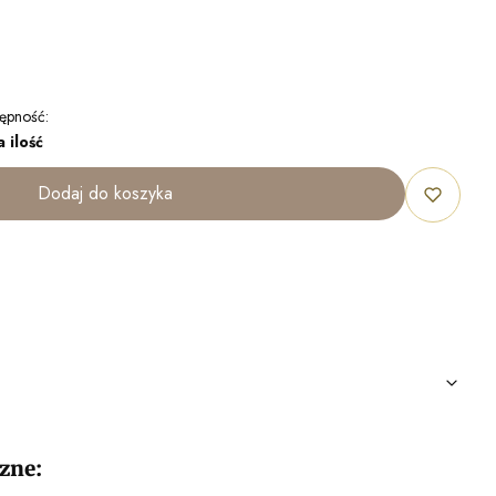
ępność:
 ilość
Dodaj do koszyka
zne: