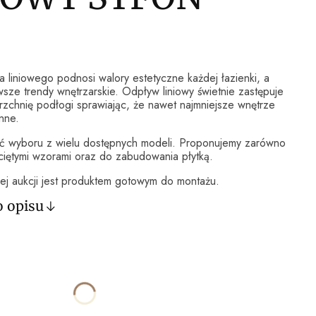
 liniowego podnosi walory estetyczne każdej łazienki, a
wsze trendy wnętrzarskie. Odpływ liniowy świetnie zastępuje
rzchnię podłogi sprawiając, że nawet najmniejsze wnętrze
onne.
ć wyboru z wielu dostępnych modeli. Proponujemy zarówno
ciętymi wzorami oraz do zabudowania płytką.
ej aukcji jest produktem gotowym do montażu.
o opisu
ktu:
óżnić się ceną