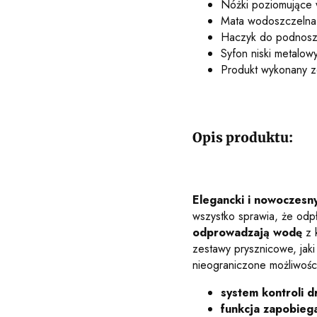
Nóżki poziomujące
Mata wodoszczelna
Haczyk do podnosze
Syfon niski metalow
Produkt wykonany z
Opis produktu:
Elegancki i nowoczesn
wszystko sprawia, że odp
odprowadzają wodę
z 
zestawy prysznicowe, jak
nieograniczone możliwości 
system kontroli d
funkcja zapobieg