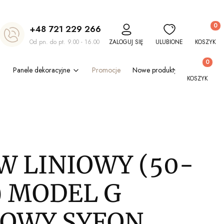
Produkt
+48 721 229 266
Od pn. do pt. 9.00 - 16.00
ZALOGUJ SIĘ
ULUBIONE
KOSZYK
Produkty w
Panele dekoracyjne
Promocje
Nowe produkty
Blog
Out
KOSZYK
W LINIOWY (50-
) MODEL G
OWY SYFON