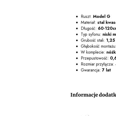
Ruszt:
Model G
Materiał:
stal kwa
Długość:
60-120c
Typ syfonu:
niski 
Grubość stali:
1,25
Głębokość montażu
W komplecie:
nóżk
Przepustowość:
0,
Rozmiar przyłącza:
Gwarancja:
7 lat
Informacje dodat