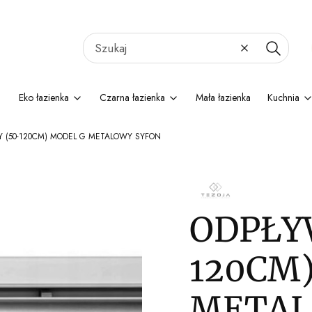
Wyczyść
Szukaj
Eko łazienka
Czarna łazienka
Mała łazienka
Kuchnia
Y (50-120CM) MODEL G METALOWY SYFON
ODPŁY
120CM
METAL