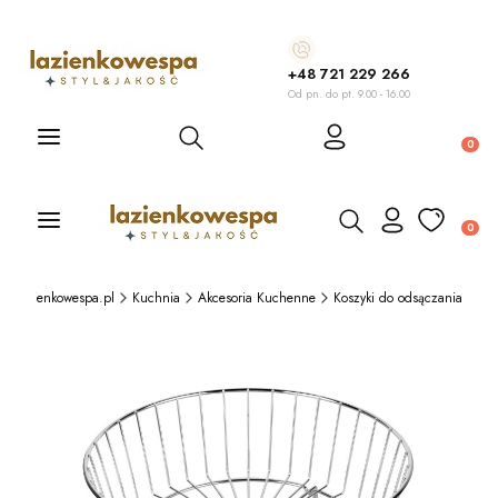
+48 721 229 266
Od pn. do pt. 9.00 - 16.00
Otwórz wyszukiwarkę
Produ
Otwórz wyszukiwarkę
Produ
Lazienkowespa.pl
Kuchnia
Akcesoria Kuchenne
Koszyki do odsączania