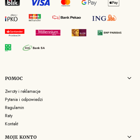
Linki w stopce
POMOC
Zwroty i reklamacje
Pytania i odpowiedzi
Regulamin
Raty
Kontakt
MOJE KONTO