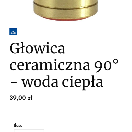
Głowica
ceramiczna 90°
- woda ciepła
Cena
39,00 zł
Ilość