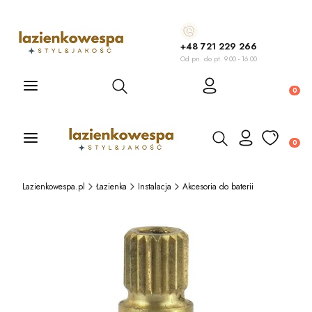
+48 721 229 266
Od pn. do pt. 9.00 - 16.00
Otwórz wyszukiwarkę
Produ
Otwórz wyszukiwarkę
Produ
Lazienkowespa.pl
Łazienka
Instalacja
Akcesoria do baterii