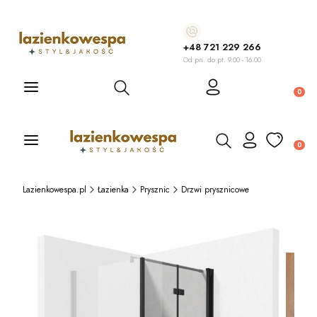
+48 721 229 266
Od pn. do pt. 9.00 - 16.00
Otwórz wyszukiwarkę
Produ
Otwórz wyszukiwarkę
Produ
Lazienkowespa.pl
Łazienka
Prysznic
Drzwi prysznicowe