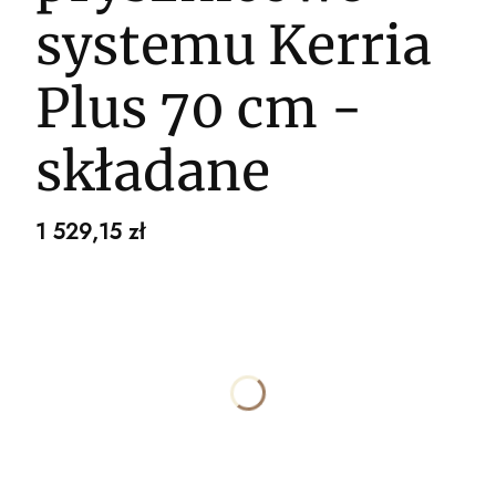
systemu Kerria
Plus 70 cm -
składane
Cena
1 529,15 zł
Wybierz wariant produktu:
Poszczególne warianty mogą różnić się ceną
*
WYKOŃCZENIE
Wybierz