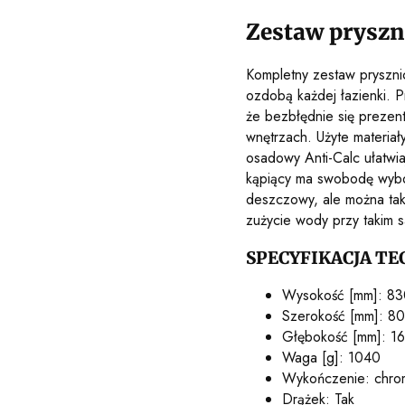
Zestaw pryszn
Kompletny zestaw pryszni
ozdobą każdej łazienki. P
że bezbłędnie się prezent
wnętrzach. Użyte materia
osadowy Anti-Calc ułatwi
kąpiący ma swobodę wybor
deszczowy, ale można takż
zużycie wody przy takim 
SPECYFIKACJA TE
Wysokość [mm]: 83
Szerokość [mm]: 80
Głębokość [mm]: 1
Waga [g]: 1040
Wykończenie: chro
Drążek: Tak