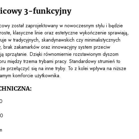
icowy 3-funkcyjny
cowy został zaprojektowany w nowoczesnym stylu i będzie
roste, klasyczne linie oraz estetyczne wykończenie sprawiają,
uje w tradycyjnych, skandynawskich czy minimalistycznych
ły, brak zakamarków oraz innowacyjny system przeciw
ają sprzątanie. Dzięki równomiernie rozstawionym dyszom
u między trzema trybami pracy. Standardowy strumień to
e przełączyć się na inne tryby. To z kolei wpływa na niższe
samym komforcie użytkownika.
CHNICZNA:
0
60
m