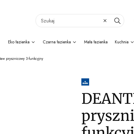
Wyczyść
Szukaj
Eko łazienka
Czarna łazienka
Mała łazienka
Kuchnia
aw prysznicowy 3-funkcyjny
DEANTE
pryszn
funkcy