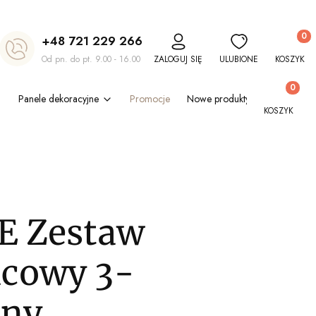
Produkt
+48 721 229 266
Od pn. do pt. 9.00 - 16.00
ZALOGUJ SIĘ
ULUBIONE
KOSZYK
Produkty w
Panele dekoracyjne
Promocje
Nowe produkty
Blog
Out
KOSZYK
 Zestaw
icowy 3-
jny