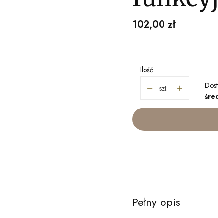
Cena
102,00 zł
Ilość
Dost
szt.
śred
Pełny opis