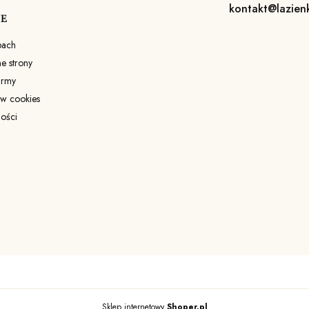
kontakt@lazien
JE
pach
 strony
irmy
ów cookies
ności
Sklep internetowy
Shoper.pl