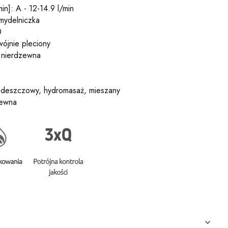
in]: A - 12-14.9 l/min
mydelniczka
0
ójnie pleciony
l nierdzewna
: deszczowy, hydromasaż, mieszany
zewna