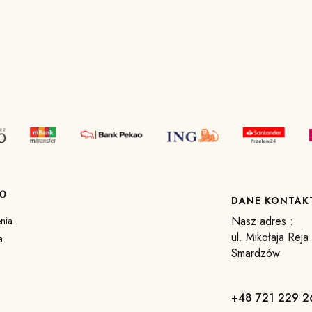
O
DANE KONTA
Nasz adres :
nia
ul. Mikołaja Rej
a
Smardzów
+48 721 229 2