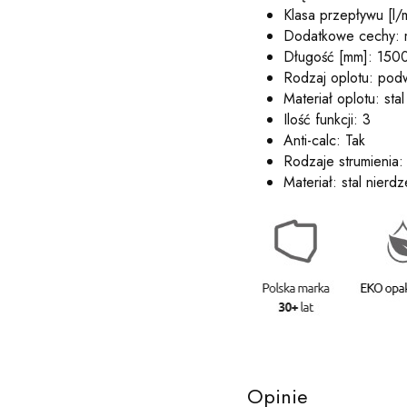
Klasa przepływu [l/m
Dodatkowe cechy: 
Długość [mm]: 150
Rodzaj oplotu: podw
Materiał oplotu: sta
Ilość funkcji: 3
Anti-calc: Tak
Rodzaje strumienia
Materiał: stal nierd
Opinie