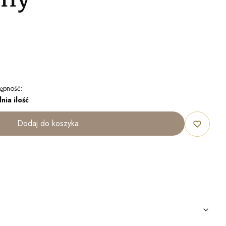
ępność:
nia ilość
Dodaj do koszyka