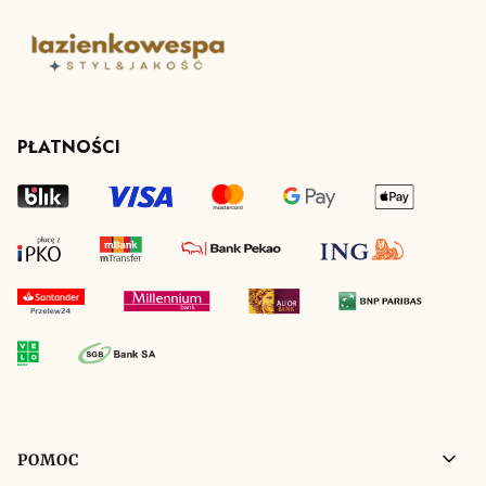
PŁATNOŚCI
Linki w stopce
POMOC