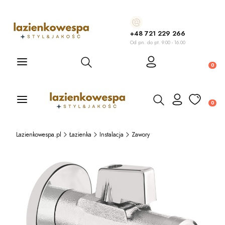
+48 721 229 266
Od pn. do pt. 9.00 - 16.00
Otwórz wyszukiwarkę
Produ
Otwórz wyszukiwarkę
Produ
Lazienkowespa.pl
Łazienka
Instalacja
Zawory