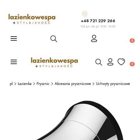
+48 721 229 266
Od pn. do pt. 9.00 - 16.00
Otwórz wyszukiwarkę
Produ
Otwórz wyszukiwarkę
Produ
wespa.pl
Łazienka
Prysznic
Akcesoria prysznicowe
Uchwyty prysznicowe