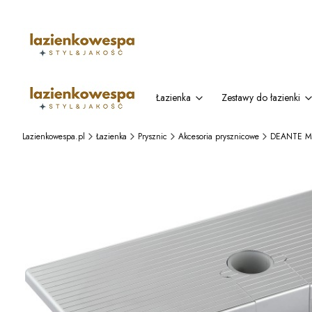
Łazienka
Zestawy do łazienki
Lazienkowespa.pl
Łazienka
Prysznic
Akcesoria prysznicowe
DEANTE Myd