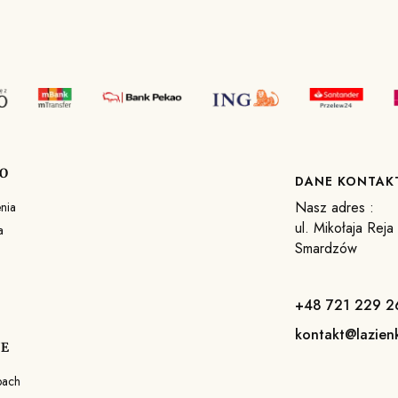
O
DANE KONTA
Nasz adres :
nia
ul. Mikołaja Rej
a
Smardzów
+48 721 229 2
kontakt@lazien
JE
pach