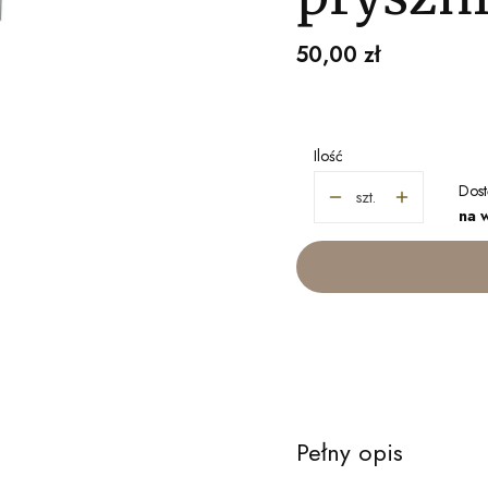
Cena
50,00 zł
Ilość
Dost
szt.
na 
Pełny opis