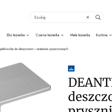
Wyczyść
Szukaj
Eko łazienka
Czarna łazienka
Mała łazienka
Kuchnia
elniczka do deszczowni i zestawów prysznicowych
DEANTE
deszcz
pryszn