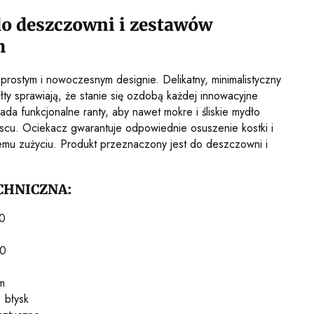
o deszczowni i zestawów
h
prostym i nowoczesnym designie. Delikatny, minimalistyczny
ałty sprawiają, że stanie się ozdobą każdej innowacyjne
ada funkcjonalne ranty, aby nawet mokre i śliskie mydło
scu. Ociekacz gwarantuje odpowiednie osuszenie kostki i
emu zużyciu. Produkt przeznaczony jest do deszczowni i
CHNICZNA:
0
70
m
 błysk