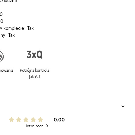
sztuczne
50
00
 komplecie: Tak
jny: Tak
0.00
Liczba ocen: 0