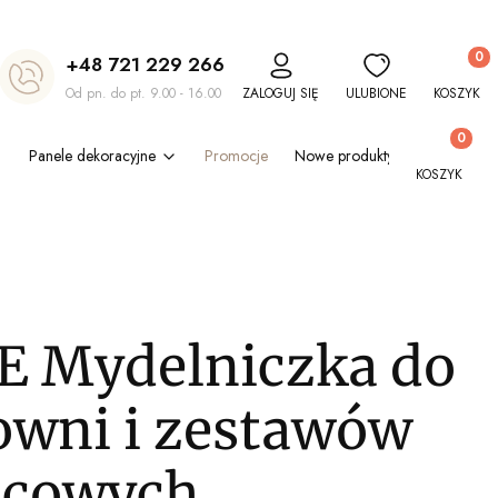
Produkt
+48 721 229 266
Od pn. do pt. 9.00 - 16.00
ZALOGUJ SIĘ
ULUBIONE
KOSZYK
Produkty w
Panele dekoracyjne
Promocje
Nowe produkty
Blog
Out
KOSZYK
 Mydelniczka do
owni i zestawów
icowych