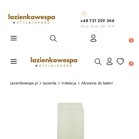
+48 721 229 266
Od pn. do pt. 9.00 - 16.00
Otwórz wyszukiwarkę
Produ
Otwórz wyszukiwarkę
Produ
Lazienkowespa.pl
Łazienka
Instalacja
Akcesoria do baterii