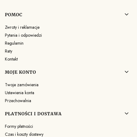
Linki w stopce
POMOC
Zwroty i reklamacje
Pytania i odpowiedzi
Regulamin
Raty
Kontakt
MOJE KONTO
Twoje zamówienia
Ustawienia konta
Przechowalnia
PŁATNOŚCI I DOSTAWA
Formy płatności
Czas i koszty dostawy