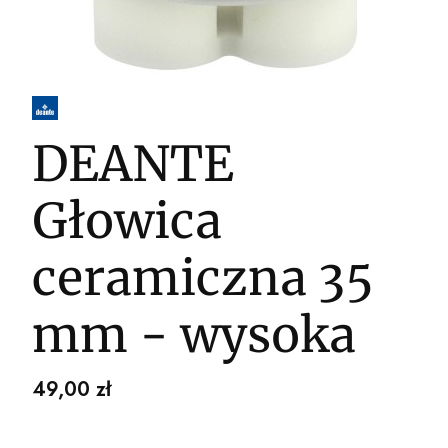
DEANTE
Głowica
ceramiczna 35
mm - wysoka
Cena
49,00 zł