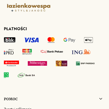
PŁATNOŚCI
Linki w stopce
POMOC