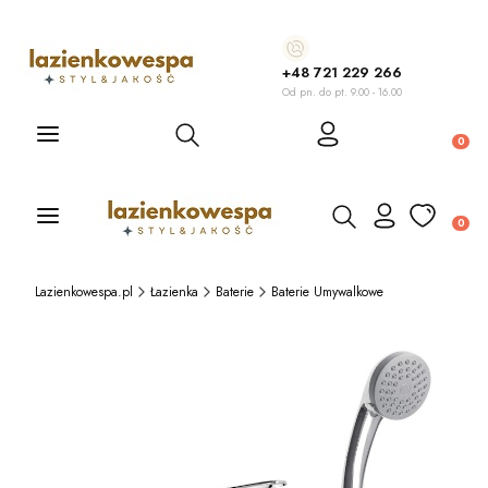
+48 721 229 266
Od pn. do pt. 9.00 - 16.00
Otwórz wyszukiwarkę
Produ
Otwórz wyszukiwarkę
Produ
Lazienkowespa.pl
Łazienka
Baterie
Baterie Umywalkowe