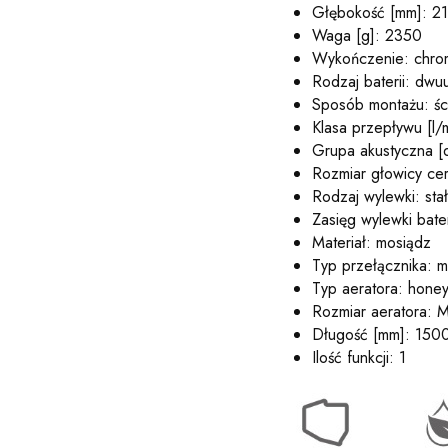
Głębokość [mm]: 2
Waga [g]: 2350
Wykończenie: chro
Rodzaj baterii: dw
Sposób montażu: śc
Klasa przepływu [l/m
Grupa akustyczna [d
Rozmiar głowicy cer
Rodzaj wylewki: sta
Zasięg wylewki bate
Materiał: mosiądz
Typ przełącznika: 
Typ aeratora: hon
Rozmiar aeratora: 
Długość [mm]: 150
Ilość funkcji: 1