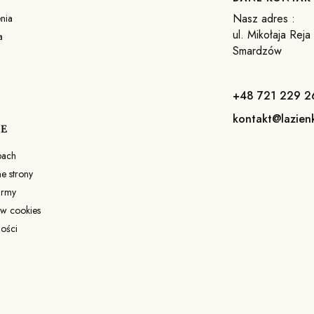
Nasz adres :
nia
ul. Mikołaja Rej
a
Smardzów
+48 721 229 2
kontakt@lazien
JE
pach
 strony
irmy
ów cookies
ności