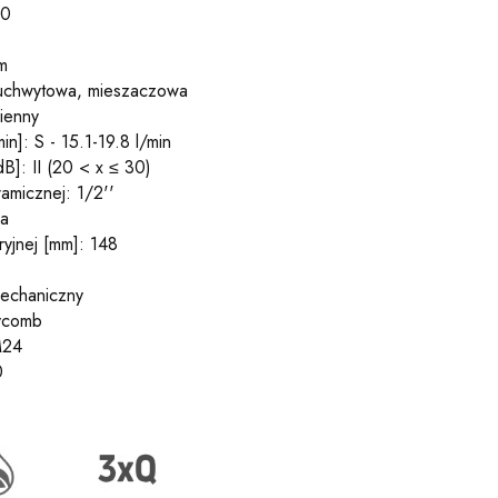
10
m
uuchwytowa, mieszaczowa
ienny
in]: S - 15.1-19.8 l/min
B]: II (20 < x ≤ 30)
amicznej: 1/2''
ła
ryjnej [mm]: 148
mechaniczny
eycomb
M24
0