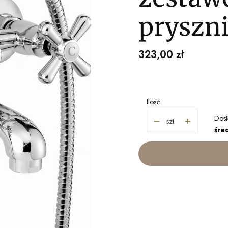
pryszn
Cena
323,00 zł
Ilość
Dost
szt.
śred