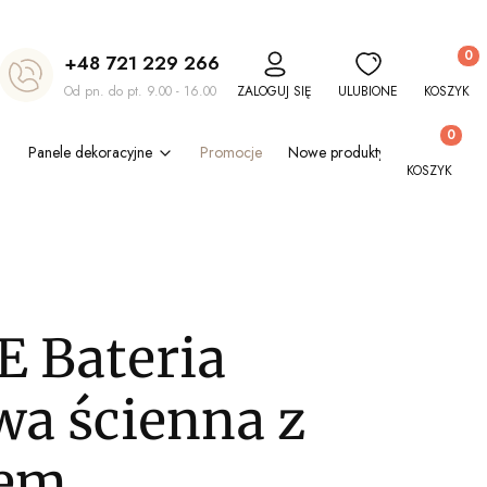
Produkt
+48 721 229 266
Od pn. do pt. 9.00 - 16.00
ZALOGUJ SIĘ
ULUBIONE
KOSZYK
Produkty w
Panele dekoracyjne
Promocje
Nowe produkty
Blog
Out
KOSZYK
 Bateria
a ścienna z
wem