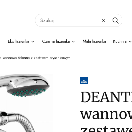
Wyczyść
Szukaj
Eko łazienka
Czarna łazienka
Mała łazienka
Kuchnia
a wannowa ścienna z zestawem prysznicowym
DEANTE
wannow
zesta