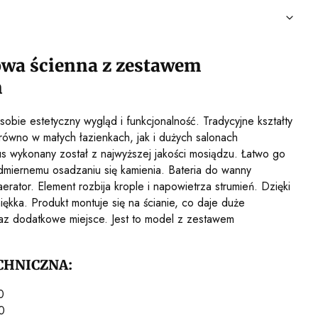
wa ścienna z zestawem
m
obie estetyczny wygląd i funkcjonalność. Tradycyjne kształty
równo w małych łazienkach, jak i dużych salonach
us wykonany został z najwyższej jakości mosiądzu. Łatwo go
dmiernemu osadzaniu się kamienia. Bateria do wanny
erator. Element rozbija krople i napowietrza strumień. Dzięki
iękka. Produkt montuje się na ścianie, co daje duże
raz dodatkowe miejsce. Jest to model z zestawem
CHNICZNA:
0
0