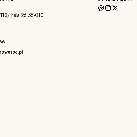
a 110/ hala 26 55-010
66
kowespa.pl