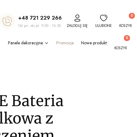
Produkt
+48 721 229 266
Od pn. do pt. 9.00 - 16.00
ZALOGUJ SIĘ
ULUBIONE
KOSZYK
Produkty w
Panele dekoracyjne
Promocje
Nowe produkty
Blog
Out
KOSZYK
 Bateria
kowa z
czeniem