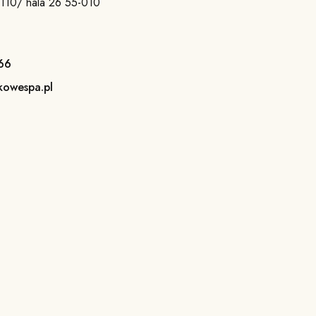
a 110/ hala 26 55-010
66
kowespa.pl