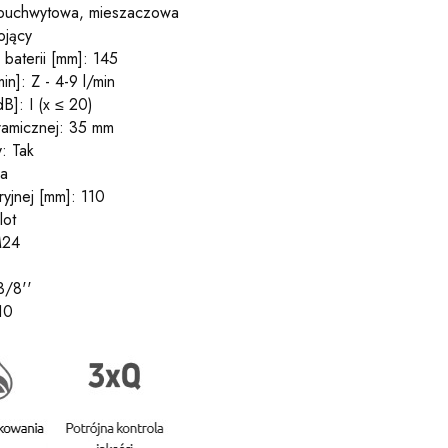
dnouchwytowa, mieszaczowa
ojący
baterii [mm]: 145
in]: Z - 4-9 l/min
B]: I (x ≤ 20)
ramicznej: 35 mm
: Tak
ła
ryjnej [mm]: 110
lot
M24
3/8''
10