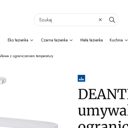
Wyczyść
Szukaj
Eko łazienka
Czarna łazienka
Mała łazienka
Kuchnia
lkowa z ograniczeniem temperatury
DEANTE
umywal
ograni