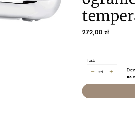
temper
Cena
272,00 zł
Ilość
Dost
szt.
na 