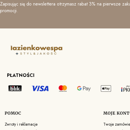
Zapisując się do newslettera otrzymasz rabat 3% na pierwsze zaku
promocji.
PŁATNOŚCI
POMOC
MOJE KONT
Linki w stopce
Zwroty i reklamacje
Twoje zamówie