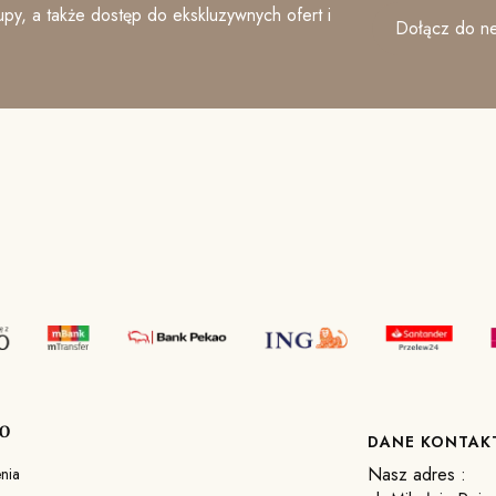
py, a także dostęp do ekskluzywnych ofert i
Dołącz do ne
O
DANE KONTA
Nasz adres :
nia