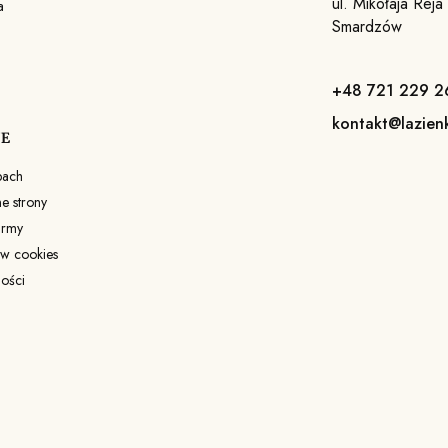
ul. Mikołaja Rej
a
Smardzów
+48 721 229 2
kontakt@lazien
JE
pach
 strony
irmy
ów cookies
ności