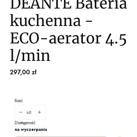
DEANTE Bateria
kuchenna -
ECO-aerator 4.5
l/min
Cena
297,00 zł
Ilość
szt.
Dostępność:
na wyczerpaniu