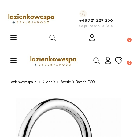
+48 721 229 266
Od pn. do pt. 9.00 - 16.00
Otwórz wyszukiwarkę
Produ
Otwórz wyszukiwarkę
Produ
Lazienkowespa.pl
Kuchnia
Baterie
Baterie ECO