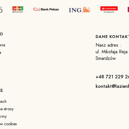
O
DANE KONTA
Nasz adres :
nia
ul. Mikołaja Rej
a
Smardzów
+48 721 229 2
kontakt@lazien
JE
pach
 strony
irmy
ów cookies