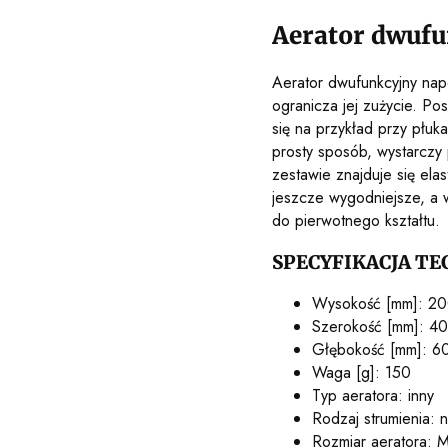
Aerator dwufu
Aerator dwufunkcyjny nap
ogranicza jej zużycie. Po
się na przykład przy płu
prosty sposób, wystarcz
zestawie znajduje się ela
jeszcze wygodniejsze, a
do pierwotnego kształtu.
SPECYFIKACJA TE
Wysokość [mm]: 2
Szerokość [mm]: 40
Głębokość [mm]: 6
Waga [g]: 150
Typ aeratora: inny
Rodzaj strumienia: 
Rozmiar aeratora: 