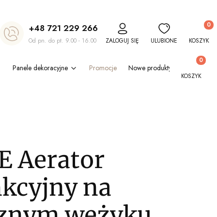
Produkt
+48 721 229 266
Od pn. do pt. 9.00 - 16.00
ZALOGUJ SIĘ
ULUBIONE
KOSZYK
Produkty w
Panele dekoracyjne
Promocje
Nowe produkty
Blog
Out
KOSZYK
 Aerator
kcyjny na
cznym wężyku