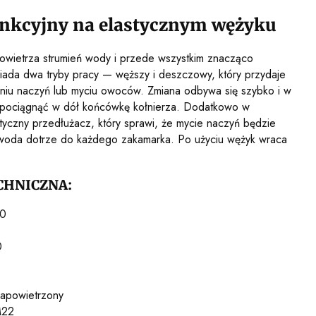
nkcyjny na elastycznym wężyku
owietrza strumień wody i przede wszystkim znacząco
siada dwa tryby pracy — węższy i deszczowy, który przydaje
kaniu naczyń lub myciu owoców. Zmiana odbywa się szybko i w
y pociągnąć w dół końcówkę kołnierza. Dodatkowo w
styczny przedłużacz, który sprawi, że mycie naczyń będzie
 woda dotrze do każdego zakamarka. Po użyciu wężyk wraca
CHNICZNA:
00
0
napowietrzony
M22