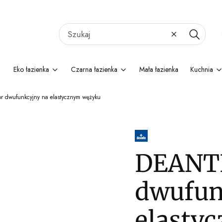
Wyczyść
Szukaj
Eko łazienka
Czarna łazienka
Mała łazienka
Kuchnia
r dwufunkcyjny na elastycznym wężyku
DEANTE
dwufun
elasty