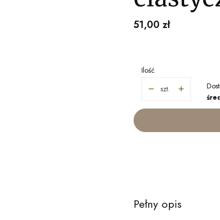
Cena
51,00 zł
Ilość
Dost
szt.
śred
Pełny opis