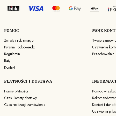
POMOC
MOJE KONT
Linki w stopce
Zwroty i reklamacje
Twoje zamówie
Pytania i odpowiedzi
Ustawienia kont
Regulamin
Przechowalnia
Raty
Kontakt
PŁATNOŚCI I DOSTAWA
INFORMAC
Formy płatności
Pomoc w zaku
Czas i koszty dostawy
Rekomendowane
Czas realizacji zamówienia
Kontakt i dane f
Ustawienia plik