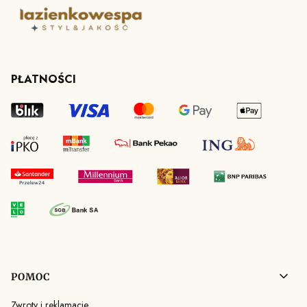
PŁATNOŚCI
Linki w stopce
POMOC
Zwroty i reklamacje