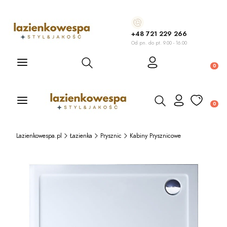
+48 721 229 266
Od pn. do pt. 9.00 - 16.00
Otwórz wyszukiwarkę
Produ
Otwórz wyszukiwarkę
Produ
Lazienkowespa.pl
Łazienka
Prysznic
Kabiny Prysznicowe