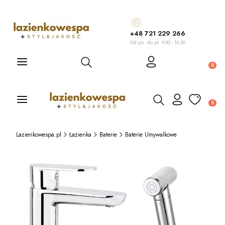
+48 721 229 266
Od pn. do pt. 9.00 - 16.00
Otwórz wyszukiwarkę
Produ
Otwórz wyszukiwarkę
Produ
Lazienkowespa.pl
Łazienka
Baterie
Baterie Umywalkowe