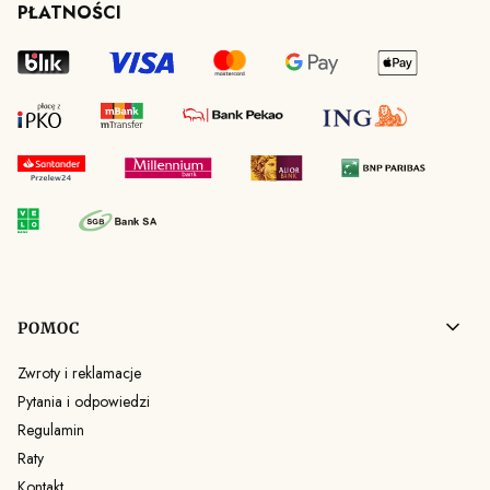
PŁATNOŚCI
Linki w stopce
POMOC
Zwroty i reklamacje
Pytania i odpowiedzi
Regulamin
Raty
Kontakt