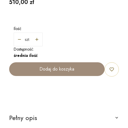
Cena
510,00 zł
Ilość
szt.
Dostępność:
średnia ilość
Dodaj do koszyka
Pełny opis