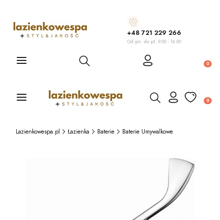
+48 721 229 266
Od pn. do pt. 9.00 - 16.00
Otwórz wyszukiwarkę
Produ
Otwórz wyszukiwarkę
Produ
Lazienkowespa.pl
Łazienka
Baterie
Baterie Umywalkowe