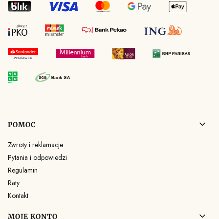
Linki w stopce
POMOC
Zwroty i reklamacje
Pytania i odpowiedzi
Regulamin
Raty
Kontakt
MOJE KONTO